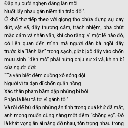
Đắp nụ cười nghẹn đắng lằn môi
Nuốt lấy nhau gán niềm tin tráo đổi”.
Ở khổ thơ tiếp theo với giọng thơ chứa đựng sự day
dứt, vật vã, đầy thương cảm, trách nhiệm, pha chút
mặc cảm và nhân văn, khi cho rằng: vì một lẽ nào đó,
có liên quan đến mình mà người đàn bà ngồi đây
trước kia “lành lặn” trong sạch, giờ bị xô đẩy vào chốn
mưu sinh “đèn mờ” phải hứng chịu sự xỉ vả, khinh bỉ
của người đời:
“Ta vẫn biết đêm cuồng xô sóng dội
Người vì ta dạn dĩ chốn quần hồng
Xác thân phàm bầm dập những bỉ bôi
Phận lá liễu tả tơi vì gánh tội”
Và rồi để bù đắp những ân tình trong quá khứ đã mất,
anh mong muốn cùng nàng một đêm “chồng vợ”. Đó
là khát vọng ân ái nâng đỡ nhau, tôn trọng nhau trong