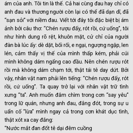
ám của anh. Tôi tin là thế. Cả hai cùng đau hay chỉ có
anh đau và thương người còn lại có thể đã dạn dĩ, đã
“sạn sỏi” với niềm đau. Viết tới đây tôi đặc biệt bị ám
ảnh bởi câu thơ: “Chén rượu đấy, rót rồi, cứ uống”, tôi
như hình dung rõ rệt, khuôn mặt, cử chỉ của người
đàn bà lúc ấy: dè dặt, bối rối, e ngại, ngượng ngập, len
lén, cảm thấy vị thế của mình thấp kém, phải cúi
mình không dám ngẩng cao đầu. Nên chén rượu rót
rồi mà không dám chạm tới, thật tái tê day dứt. Bởi
vậy, nhân vật nam phải lên tiếng: “Chén rượu đấy, rót
rồi, cứ uống”. Ta quay trở lại với nhân vật trữ tình
xưng “ta”. Anh muốn đắm chìm trong cơn “say yêu”
trong lữ quán, nhưng anh đau, đắng đót, trong sự u
uẩn cố “lừa” mình ngay cả trong cơn khát dục tình,
thật xót xa cay đắng:
“Nước mắt đan đốt tê dại đêm cuồng