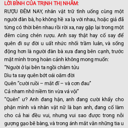
LỜI BÌNH CỦA TRỊNH THỊ NHÂM
:
RƯỢU ĐÊM NAY, nhân vật trữ tình uống cùng một
người đàn bà, họ không hề xa lạ với nhau, hoặc giả đã
từng có thời bên nhau rồi rời xa, nay gặp lại trong một
đêm cùng chén rượu. Anh say thật hay cố say để
quên đi sự đời u uất nhức nhối trầm luân, và sống
động hơn là người đàn bà xưa đang bên cạnh, trước
mặt mình trong hoàn cảnh không mong muốn:
“Người ở lại bên ta ngồi châm tửu
Dìu ta say quên bớt oái oăm đời
Quên “cười ruồi – mắt đĩ – và cơn đau”
Cả nham nhở niềm tin vừa vá vội”
“Quên” ư? Anh đang hận, anh đang cười khẩy cho
phận mình và nhân vật nữ là bạn anh, đang cố làm
cho cả hai đều vui, nhưng vui sao được trong nỗi
gượng gạo bẽ bàng, và trong ánh mắt vằn những tia u