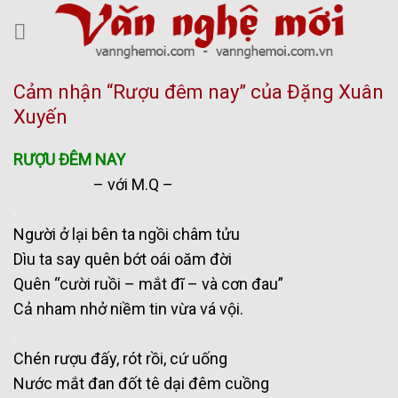
Skip
to
content
Cảm nhận “Rượu đêm nay” của Đặng Xuân
Xuyến
RƯỢU ĐÊM NAY
– với M.Q –
.
Người ở lại bên ta ngồi châm tửu
Dìu ta say quên bớt oái oăm đời
Quên “cười ruồi – mắt đĩ – và cơn đau”
Cả nham nhở niềm tin vừa vá vội.
.
Chén rượu đấy, rót rồi, cứ uống
Nước mắt đan đốt tê dại đêm cuồng