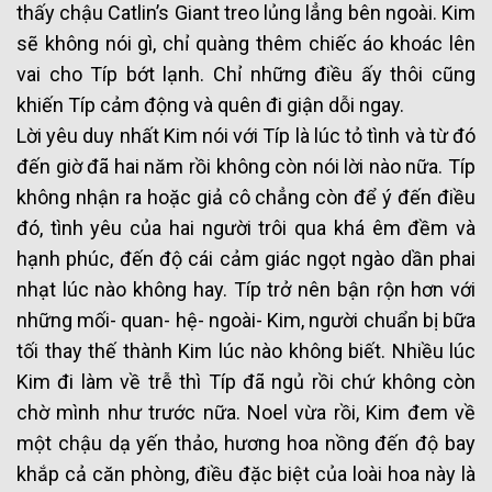
thấy chậu Catlin’s Giant treo lủng lẳng bên ngoài. Kim
sẽ không nói gì, chỉ quàng thêm chiếc áo khoác lên
vai cho Típ bớt lạnh. Chỉ những điều ấy thôi cũng
khiến Típ cảm động và quên đi giận dỗi ngay.
Lời yêu duy nhất Kim nói với Típ là lúc tỏ tình và từ đó
đến giờ đã hai năm rồi không còn nói lời nào nữa. Típ
không nhận ra hoặc giả cô chẳng còn để ý đến điều
đó, tình yêu của hai người trôi qua khá êm đềm và
hạnh phúc, đến độ cái cảm giác ngọt ngào dần phai
nhạt lúc nào không hay. Típ trở nên bận rộn hơn với
những mối- quan- hệ- ngoài- Kim, người chuẩn bị bữa
tối thay thế thành Kim lúc nào không biết. Nhiều lúc
Kim đi làm về trễ thì Típ đã ngủ rồi chứ không còn
chờ mình như trước nữa. Noel vừa rồi, Kim đem về
một chậu dạ yến thảo, hương hoa nồng đến độ bay
khắp cả căn phòng, điều đặc biệt của loài hoa này là