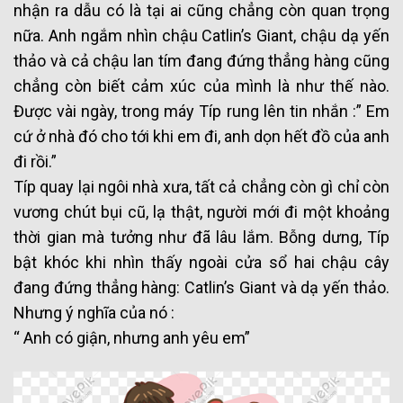
nhận ra dẫu có là tại ai cũng chẳng còn quan trọng
nữa. Anh ngắm nhìn chậu Catlin’s Giant, chậu dạ yến
thảo và cả chậu lan tím đang đứng thẳng hàng cũng
chẳng còn biết cảm xúc của mình là như thế nào.
Được vài ngày, trong máy Típ rung lên tin nhắn :” Em
cứ ở nhà đó cho tới khi em đi, anh dọn hết đồ của anh
đi rồi.”
Típ quay lại ngôi nhà xưa, tất cả chẳng còn gì chỉ còn
vương chút bụi cũ, lạ thật, người mới đi một khoảng
thời gian mà tưởng như đã lâu lắm. Bỗng dưng, Típ
bật khóc khi nhìn thấy ngoài cửa sổ hai chậu cây
đang đứng thẳng hàng: Catlin’s Giant và dạ yến thảo.
Nhưng ý nghĩa của nó :
“ Anh có giận, nhưng anh yêu em”