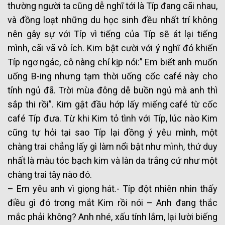
thường người ta cũng dễ nghĩ tới là Típ đang cãi nhau,
và đồng loạt những du học sinh đều nhất trí không
nên gây sự với Típ vì tiếng của Típ sẽ át lại tiếng
mình, cãi vã vô ích. Kim bật cười với ý nghĩ đó khiến
Típ ngơ ngác, cô nàng chỉ kịp nói:” Em biết anh muốn
uống B-ing nhưng tạm thời uống cốc café này cho
tỉnh ngủ đã. Trời mùa đông dễ buồn ngủ mà anh thì
sắp thi rồi”. Kim gật đầu hớp lấy miếng café từ cốc
café Típ đưa. Từ khi Kim tỏ tình với Típ, lúc nào Kim
cũng tự hỏi tại sao Típ lại đồng ý yêu mình, một
chàng trai chẳng lấy gì làm nổi bật như mình, thứ duy
nhất là màu tóc bạch kim và làn da trắng cứ như một
chàng trai tây nào đó.
– Em yêu anh vì giọng hát.- Típ đột nhiên nhìn thấy
điều gì đó trong mắt Kim rồi nói – Anh đang thắc
mắc phải không? Anh nhé, xấu tính lắm, lại lười biếng