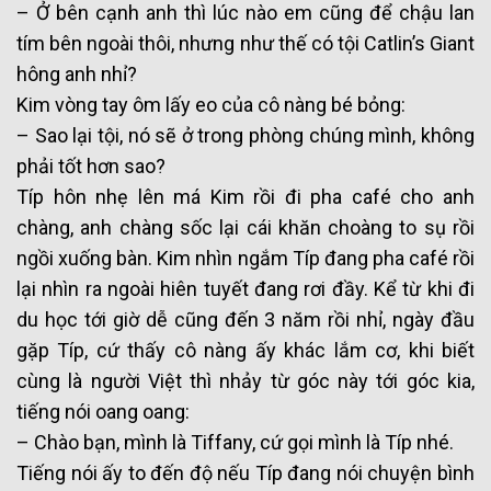
– Ở bên cạnh anh thì lúc nào em cũng để chậu lan
tím bên ngoài thôi, nhưng như thế có tội Catlin’s Giant
hông anh nhỉ?
Kim vòng tay ôm lấy eo của cô nàng bé bỏng:
– Sao lại tội, nó sẽ ở trong phòng chúng mình, không
phải tốt hơn sao?
Típ hôn nhẹ lên má Kim rồi đi pha café cho anh
chàng, anh chàng sốc lại cái khăn choàng to sụ rồi
ngồi xuống bàn. Kim nhìn ngắm Típ đang pha café rồi
lại nhìn ra ngoài hiên tuyết đang rơi đầy. Kể từ khi đi
du học tới giờ dễ cũng đến 3 năm rồi nhỉ, ngày đầu
gặp Típ, cứ thấy cô nàng ấy khác lắm cơ, khi biết
cùng là người Việt thì nhảy từ góc này tới góc kia,
tiếng nói oang oang:
– Chào bạn, mình là Tiffany, cứ gọi mình là Típ nhé.
Tiếng nói ấy to đến độ nếu Típ đang nói chuyện bình