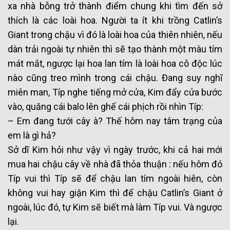
xa nhà bỗng trở thành điểm chung khi tìm đến sở
thích là các loài hoa. Người ta ít khi trồng Catlin’s
Giant trong chậu vì đó là loài hoa của thiên nhiên, nếu
dàn trải ngoài tự nhiên thì sẽ tạo thành một màu tím
mát mắt, ngược lại hoa lan tím là loài hoa cô độc lúc
nào cũng treo mình trong cái chậu. Đang suy nghĩ
miên man, Típ nghe tiếng mở cửa, Kim đẩy cửa bước
vào, quăng cái balo lên ghế cái phịch rồi nhìn Típ:
– Em đang tưới cây à? Thế hôm nay tâm trạng của
em là gì hả?
Sở dĩ Kim hỏi như vậy vì ngày trước, khi cả hai mới
mua hai chậu cây về nhà đã thỏa thuận : nếu hôm đó
Típ vui thì Típ sẽ để chậu lan tím ngoài hiên, còn
không vui hay giận Kim thì để chậu Catlin’s Giant ở
ngoài, lúc đó, tự Kim sẽ biết mà làm Típ vui. Và ngược
lại.