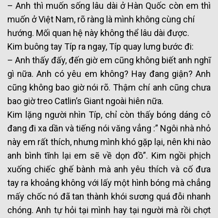
– Anh thì muốn sống lâu dài ở Hàn Quốc còn em thì
muốn ở Việt Nam, rõ ràng là mình không cùng chí
hướng. Mối quan hệ này không thể lâu dài được.
Kim buông tay Típ ra ngay, Típ quay lưng bước đi:
– Anh thấy đấy, đến giờ em cũng không biết anh nghĩ
gì nữa. Anh có yêu em không? Hay đang giận? Anh
cũng không bao giờ nói rõ. Thậm chí anh cũng chưa
bao giờ treo Catlin’s Giant ngoài hiên nữa.
Kim lặng người nhìn Típ, chỉ còn thấy bóng dáng cô
đang đi xa dần và tiếng nói văng vẳng :” Ngôi nhà nhỏ
này em rất thích, nhưng mình khó gặp lại, nên khi nào
anh bình tĩnh lại em sẽ về dọn đồ”. Kim ngồi phịch
xuống chiếc ghế bành mà anh yêu thích và cố đưa
tay ra khoảng không với lấy một hình bóng mà chẳng
mấy chốc nó đã tan thành khói sương quá đỗi nhanh
chóng. Anh tự hỏi tại mình hay tại người mà rồi chợt