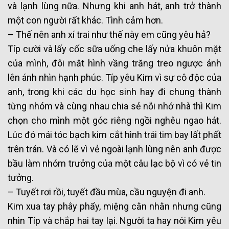
và lạnh lùng nữa. Nhưng khi anh hát, anh trở thành
một con người rất khác. Tình cảm hơn.
– Thế nên anh xí trai như thế này em cũng yêu hả?
Típ cười và lấy cốc sữa uống che lấy nửa khuôn mặt
của mình, đôi mắt hình vầng trăng treo ngược ánh
lên ánh nhìn hạnh phúc. Típ yêu Kim vì sự cô độc của
anh, trong khi các du học sinh hay đi chung thành
từng nhóm và cùng nhau chia sẻ nỗi nhớ nhà thì Kim
chọn cho mình một góc riêng ngồi nghêu ngao hát.
Lúc đó mái tóc bạch kim cắt hình trái tim bay lất phất
trên trán. Và có lẽ vì vẻ ngoài lạnh lùng nên anh được
bầu làm nhóm trưởng của một câu lạc bộ vì có vẻ tin
tưởng.
– Tuyết rơi rồi, tuyết đầu mùa, cầu nguyện đi anh.
Kim xua tay phây phẩy, miệng cằn nhằn nhưng cũng
nhìn Típ và chắp hai tay lại. Người ta hay nói Kim yêu