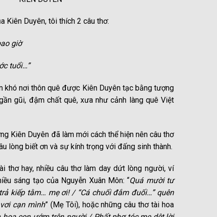
ủa Kiên Duyên, tôi thích 2 câu thơ:
bao giờ
ớc tuổi…”
n khó nơi thôn quê được Kiên Duyên tạc bằng tượng
gần gũi, đậm chất quê, xưa như cảnh làng quê Việt
ưng Kiên Duyên đã làm mới cách thể hiện nên câu thơ
 lòng biết ơn và sự kính trọng với đấng sinh thành.
ài thơ hay, nhiều câu thơ làm day dứt lòng người, ví
nhiều sáng tạo của Nguyễn Xuân Môn: “
Quá mười tư
trả kiếp tằm… mẹ ơi! / “Cá chuối đắm đuối…” quên
 vơi cạn mình
” (Mẹ Tôi), hoặc những câu thơ tài hoa
 hoa con ướm trên người / Phất phơ tóc mẹ dệt lời