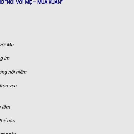
Ơ “NÓI VỚI MẸ – MÙA XUÂN”
với Mẹ
ng im
áng nỗi niềm
trọn vẹn
a lắm
thế nào