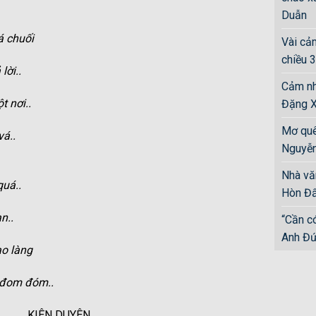
Duẫn
á chuối
Vài cảm
chiều 3
lời..
Cảm nh
t nơi..
Đặng X
Mơ quê
vá..
Nguyễn
Nhà vă
quá..
Hòn Đấ
n..
“Cần c
Anh Đứ
ao làng
 đom đóm..
KIÊN DUYÊN