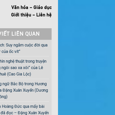
Văn hóa – Giáo dục
Giới thiệu – Liên hệ
VIẾT LIÊN QUAN
ch: Suy ngẫm cuộc đời qua
ý của ốc vít”
ìn nghệ thuật trong truyện
 ngôi sao xa xôi” của Lê
huê (Cao Gia Lộc)
 ngữ Bắc Bộ trong Hương
a Đặng Xuân Xuyến (Dương
ồng)
 Hoàng Đức qua mấy bài
ôi đã đọc – Đặng Xuân Xuyến