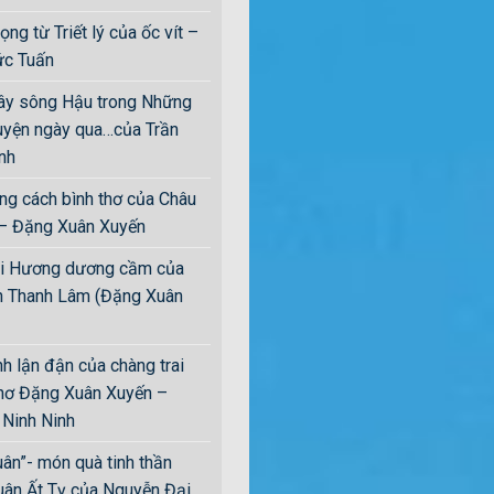
ng từ Triết lý của ốc vít –
c Tuấn
ây sông Hậu trong Những
uyện ngày qua…của Trần
nh
ng cách bình thơ của Châu
– Đặng Xuân Xuyến
i Hương dương cầm của
 Thanh Lâm (Đặng Xuân
nh lận đận của chàng trai
thơ Đặng Xuân Xuyến –
Ninh Ninh
uân”- món quà tinh thần
uân Ất Tỵ của Nguyễn Đại