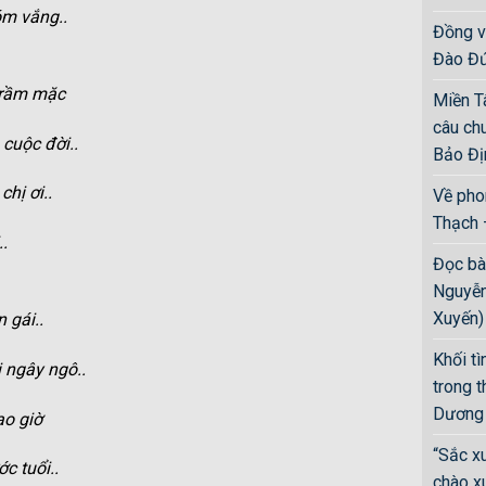
óm vắng..
Đồng vọ
Đào Đứ
trầm mặc
Miền T
câu ch
cuộc đời..
Bảo Đị
hị ơi..
Về pho
Thạch 
..
Đọc bà
Nguyễn
Xuyến)
 gái..
Khối tì
 ngây ngô..
trong 
Dương 
ao giờ
“Sắc x
c tuổi..
chào x