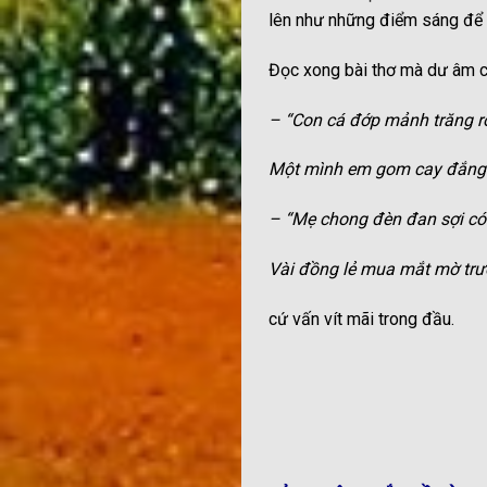
lên như những điểm sáng để bà
Đọc xong bài thơ mà dư âm c
– “Con cá đớp mảnh trăng r
Một mình em gom cay đắng 
– “Mẹ chong đèn đan sợi có
Vài đồng lẻ mua mắt mờ trướ
cứ vấn vít mãi trong đầu.