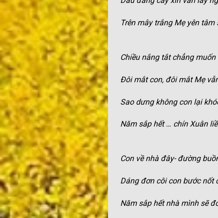
Dẫu đắng cay xin vẫn lấy n
Trên mây trắng Mẹ yên tâm 
Chiều nắng tắt chẳng muốn 
Đôi mắt con, đôi mắt Mẹ vẫ
Sao dưng không con lại khó
Năm sắp hết … chín Xuân li
Con về nhà đây- đường buồ
Dáng đơn côi con bước nốt 
Năm sắp hết nhà mình sẽ đ