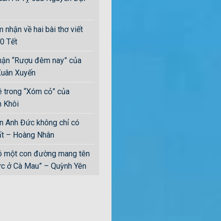
 nhận về hai bài thơ viết
0 Tết
ận “Rượu đêm nay” của
uân Xuyến
 trong “Xóm cỏ” của
 Khôi
n Anh Đức không chỉ có
t – Hoàng Nhân
ó một con đường mang tên
c ở Cà Mau” – Quỳnh Yên