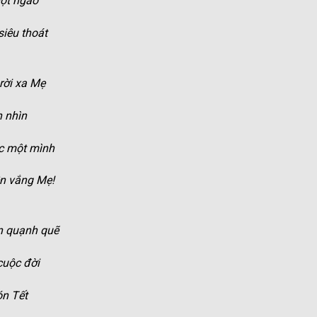
gọt ngào
siêu thoát
rời xa Mẹ
n nhìn
c một mình
ền vắng Mẹ!
n quạnh quẽ
cuộc đời
ón Tết