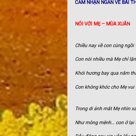
CẢM NHẬN NGẮN VỀ BÀI TH
NÓI VỚI MẸ – MÙA XUÂN
Chiều nay về con cùng ngồi 
Con nói nhiều mà Mẹ chỉ lặ
Khói hương bay qua năm th
Con không khóc cho Mẹ vui 
Trong di ảnh mắt Mẹ nhìn x
Như mông mênh… con ở lại 