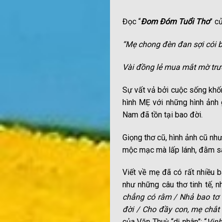
Đọc “
Đom Đóm Tuổi Thơ
” c
“Mẹ chong đèn đan sợi cói 
Vài đồng lẻ mua mắt mờ trư
Sự vất vả bởi cuộc sống khố
hình MẸ với những hình ảnh 
Nam đã tồn tại bao đời.
Giọng thơ cũ, hình ảnh cũ nh
mộc mạc mà lấp lánh, đằm sâu
Viết về mẹ đã có rất nhiều b
như những câu thơ tinh tế, 
chẳng có rằm / Nhả bao tơ 
đời / Cho đầy con, mẹ chắt
của Văn Thuỳ “dị nhân”: “
Vinh