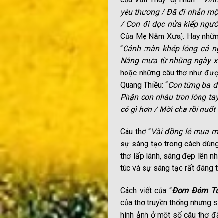
yêu thương / Đã đi nhẵn mộ
/ Con đi dọc nửa kiếp người
Của Mẹ Năm Xưa). Hay những
“
Cánh màn khép lỏng cả n
Nắng mưa từ những ngày xư
hoặc những câu thơ như được
Quang Thiều: “
Con từng ba dạ
Phận con nhàu trọn lòng tay
có gì hơn / Mời cha rồi nuốt
Câu thơ “
Vài đồng lẻ mua m
sự sáng tạo trong cách dùng
thơ lấp lánh, sáng đẹp lên n
túc và sự sáng tạo rất đáng 
Cách viết của “
Đom Đóm Tu
của thơ truyền thống nhưng s
hình ảnh ở một số câu thơ đ