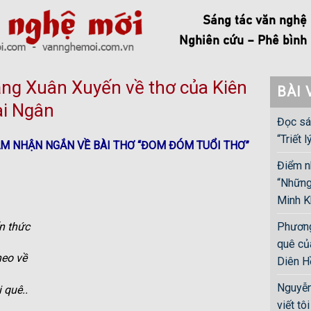
Sáng tác văn nghệ
Nghiên cứu – Phê bình
ng Xuân Xuyến về thơ của Kiên
BÀI 
ai Ngân
Đọc sá
“Triết l
M NHẬN NGẮN VỀ BÀI THƠ “ĐOM ĐÓM TUỔI THƠ”
Điểm nh
“Những
Minh K
n thức
Phương
quê củ
heo về
Diên H
Nguyễn
 quê..
viết t