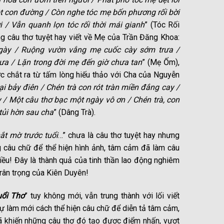
t con đường / Còn nghe tóc mẹ bốn phương rối bời
 / Vẫn quanh lọn tóc rối thời mái gianh
” (Tóc Rối
 câu thơ tuyệt hay viết về Mẹ của Trần Đăng Khoa:
gày / Ruộng vườn vắng mẹ cuốc cày sớm trưa /
a / Lặn trong đời mẹ đến giờ chưa tan
” (Mẹ Ốm),
 chắt ra từ tấm lòng hiếu thảo với Cha của Nguyễn
i bảy điên / Chén trà con rót tràn miền đắng cay /
 / Một câu thơ bạc một ngày vô ơn / Chén trà, con
 tủi hờn sau cha
” (Dâng Trà).
ắt mờ trước tuổi
…” chưa là câu thơ tuyệt hay nhưng
 câu chữ để thể hiện hình ảnh, tâm cảm đã làm câu
hiều! Đây là thành quả của tinh thần lao động nghiêm
trân trọng của Kiên Duyên!
ổi Thơ
” tuy không mới, vẫn trung thành với lối viết
ự làm mới cách thể hiện câu chữ để diễn tả tâm cảm,
ã khiến những câu thơ đó tạo được điểm nhấn, vượt