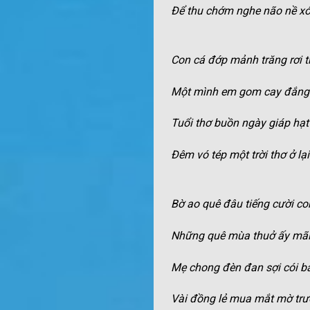
Để thu chớm nghe não nề x
Con cá đớp mảnh trăng rơi 
Một mình em gom cay đắng 
Tuổi thơ buồn ngày giáp hạt c
Đêm vó tép một trời thơ ở lại
Bờ ao quê đâu tiếng cười con
Những quê mùa thuở ấy mãi
Mẹ chong đèn đan sợi cói b
Vài đồng lẻ mua mắt mờ trướ