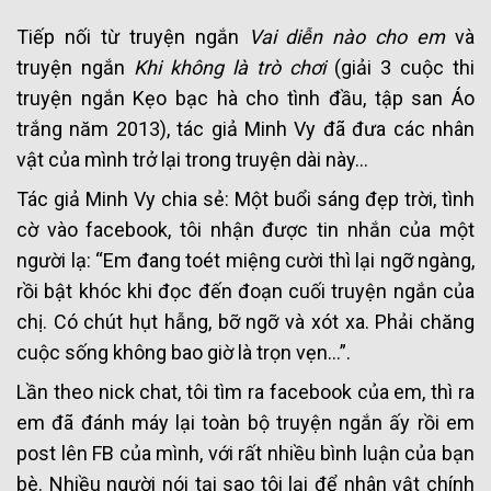
Tiếp nối từ truyện ngắn
Vai diễn nào cho em
và
truyện ngắn
Khi không là trò chơi
(giải 3 cuộc thi
truyện ngắn Kẹo bạc hà cho tình đầu, tập san Áo
trắng năm 2013), tác giả Minh Vy đã đưa các nhân
vật của mình trở lại trong truyện dài này…
Tác giả Minh Vy chia sẻ: Một buổi sáng đẹp trời, tình
cờ vào facebook, tôi nhận được tin nhắn của một
người lạ: “Em đang toét miệng cười thì lại ngỡ ngàng,
rồi bật khóc khi đọc đến đoạn cuối truyện ngắn của
chị. Có chút hụt hẫng, bỡ ngỡ và xót xa. Phải chăng
cuộc sống không bao giờ là trọn vẹn…”.
Lần theo nick chat, tôi tìm ra facebook của em, thì ra
em đã đánh máy lại toàn bộ truyện ngắn ấy rồi em
post lên FB của mình, với rất nhiều bình luận của bạn
bè. Nhiều người nói tại sao tôi lại để nhân vật chính