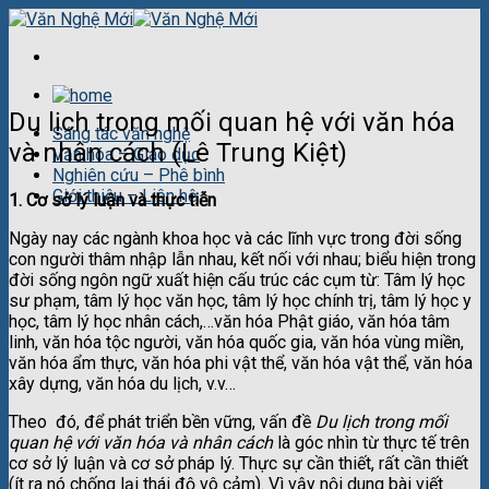
Skip
to
content
Du lịch trong mối quan hệ với văn hóa
Sáng tác văn nghệ
và nhân cách (Lê Trung Kiệt)
Văn hóa – Giáo dục
Nghiên cứu – Phê bình
Giới thiệu – Liên hệ
1. Cơ sở lý luận và thực tiễn
Ngày nay các ngành khoa học và các lĩnh vực trong đời sống
con người thâm nhập lẫn nhau, kết nối với nhau; biểu hiện trong
đời sống ngôn ngữ xuất hiện cấu trúc các cụm từ: Tâm lý học
sư phạm, tâm lý học văn học, tâm lý học chính trị, tâm lý học y
học, tâm lý học nhân cách,…văn hóa Phật giáo, văn hóa tâm
linh, văn hóa tộc người, văn hóa quốc gia, văn hóa vùng miền,
văn hóa ẩm thực, văn hóa phi vật thể, văn hóa vật thể, văn hóa
xây dựng, văn hóa du lịch, v.v…
Theo đó, để phát triển bền vững, vấn đề
Du lịch trong mối
quan hệ với văn hóa và nhân cách
là góc nhìn từ thực tế trên
cơ sở lý luận và cơ sở pháp lý. Thực sự cần thiết, rất cần thiết
(ít ra nó chống lại thái độ vô cảm). Vì vậy nội dung bài viết