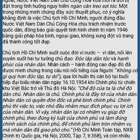
ngoài, Nước Việt Nam Dân Chủ Cộng Hòa vừa mới ra đời bị
đặt trong tình huống nguy hiểm
ngàn cân treo sợi tóc
. Một
trong những minh chứng đầy sức thuyết phục, có ý nghĩa
khẳng định là việc Chủ tịch Hồ Chí Minh, người đứng đầu
Nước Việt Nam Dân Chủ Cộng Hòa chịu trách nhiệm trước
quốc dân, đồng bào giải quyết tình hình chính trị năm 1946
bằng giải pháp hòa bình, ngoại giao, không xung đột vũ trang
đã thành công tốt đẹp.
Chủ tịch Hồ Chí Minh suốt cuộc đời vì nước – vì dân, nổi lên
xuyên suốt hai tư tưởng chủ đạo:
Độc lập dân tộc
và
hạnh
phúc của nhân dân.
Nhân cách – hành động cao đẹp đó đã
được minh chứng trong câu nói nổi tiếng của Người: “
Không có
gì quý hơn độc lập, tự do
”); qua lời huấn thị cán bộ tại buổi
tiếp đại biểu nhân dân ngày 16.10.1954 khi Chính phủ từ chiến
khu Việt Bắc trở về Thủ đô Hà Nội:
“Chế độ của ta là chế độ
dân chủ. Nhân dân là chủ. Chính phủ là đầy tớ của nhân dân.
Nhân dân có quyền đôn đốc và phê bình chính phủ. Chính
phủ thì việc to, việc nhỏ đều nhằm mục đích phục vụ lợi ích
của nhân dân. Vì vậy, nhân dân lại có nhiệm vụ giúp đỡ
chính phủ, theo đúng kỷ luật của chính phủ và làm đúng
chính sách của chính phủ, để chính phủ làm tròn nhiệm vụ
mà nhân dân đã giao phó cho.”
(Hồ Chí Minh Toàn tập, NXB
Chính trị Quốc gia, Hà Nội, 2000, Tập 7, tr.368), và còn nhiều