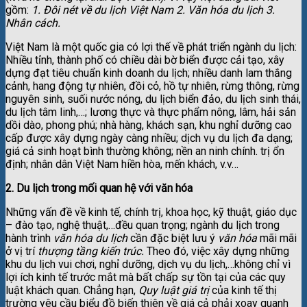
gồm:
1. Đôi nét về du lịch Việt Nam 2. Văn hóa du lịch 3.
Nhân cách.
Việt Nam là một quốc gia có lợi thế về phát triển ngành du lịch:
Nhiều tỉnh, thành phố có chiều dài bờ biển được cải tạo, xây
dựng đạt tiêu chuẩn kinh doanh du lịch; nhiều danh lam thắng
cảnh, hang động tự nhiên, đồi cỏ, hồ tự nhiên, rừng thông, rừng
nguyên sinh, suối nước nóng, du lịch biển đảo, du lịch sinh thái,
du lịch tâm linh,…; lương thực và thực phẩm nông, lâm, hải sản
dồi dào, phong phú; nhà hàng, khách sạn, khu nghỉ dưỡng cao
cấp được xây dựng ngày càng nhiều; dịch vụ du lịch đa dạng;
giá cả sinh hoạt bình thường không; nền an ninh chính. trị ổn
định; nhân dân Việt Nam hiền hòa, mến khách, v.v…
2. Du lịch trong mối quan hệ với văn hóa
Những vấn đề về kinh tế, chính trị, khoa học, kỹ thuật, giáo dục
– đào tạo, nghệ thuật,…đều quan trọng; ngành du lịch trong
hành trình
văn hóa du lịch
cần đặc biệt lưu ý
văn hóa
mãi mãi
ở vị trí
thượng tầng kiến trúc.
Theo đó, việc xây dựng những
khu du lịch vui chơi, nghỉ dưỡng, dịch vụ du lịch,…không chỉ vì
lợi ích kinh tế trước mắt mà bất chấp sự tồn tại của các quy
luật khách quan. Chẳng hạn,
Quy luật giá trị
của kinh tế thị
trường yêu cầu biểu đồ biến thiên về giá cả phải xoay quanh