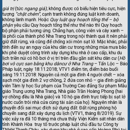
giá trị
(tức
ngang giá)
; không được có biểu hiện tiêu cực, hiện
tượng
“chặt chém”,
cạnh tranh không đúng luật kinh doanh,
không lành mạnh. Hoặc
Quy luật quy hoạch tổng thể – bộ
phận
yêu cầu Quy hoạch tổng thể như thế nào thì Quy hoạch
bộ phận phải tương ứng. Chẳng hạn, công viên và cây xanh –
lá phổi của thành phố Nha Trang trong nội thành quá ít nên phải
giữ đất rừng, và cũng để chống xói mòn sạt lở. Mặc khác, phải
tính đến sự an nguy của khu dân cư trong những mùa mưa bão
khi phê duyệt công trình xây dựng khu nhà ở cao cấp, khu du
lịch triền núi có hồ bơi ở vị trí trên đầu gần sát khu dân cư (
Hồ
bơi vô cực san bằng khu dân
cư ở Nha Trang
– Tấn Lộc – Báo
Pháp luật, ngày 18.11.2018; VTV1 điểm tin, điểm báo buổi
sáng 19.11.2018: Nguyên cả một gia đình 4 người chết – xóa
sạch một gia đình 2 vợ chồng, 2 đứa con nhỏ – gia đình giảng
viên Tâm lý học Sư phạm của Trường Cao đẳng Sư phạm Mẫu
giáo Trung ương Nha Trang, Nhà giáo Trần Hoàng Phong (hai
vợ chồng đều là Nhà giáo) và 10 hộ gia đình trực tiếp bị sạt lở
nước cuốn trôi nhà cửa cùng tài sản của họ). Nguyên nhân là
chuyển đổi sai mục đích sử dụng đất: Đất rừng phòng hộ
chuyển sang đất xây dựng du lịch (VTV1, tháng 8/2019). Sự
việc xảy ra đã 10 tháng mà chưa thấy Viện Kiểm sát nhân dân
tỉnh Khánh Hòa truy tố trước pháp luật chủ đầu tư Công ty
TNHH Thanh Châu xây dựng khu nhà ở cao cấp Hoàng Phú tại