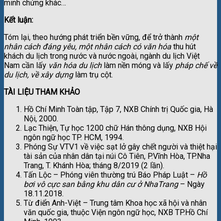
minh chứng khác…
Kết luận:
Tóm lại, theo hướng phát triển bền vững, để trở thành
một
nhân cách đáng yêu, một nhân cách có văn hóa
thu hút
khách du lịch trong nước và nước ngoài, ngành du lịch Việt
Nam cần lấy
văn hóa du lịch
làm nền móng và lấy
pháp chế về
du lịch, về xây dựng
làm trụ cột.
TÀI LIỆU THAM KHẢO
Hồ Chí Minh Toàn tập, Tập 7, NXB Chính trị Quốc gia, Hà
Nội, 2000.
Lạc Thiện, Tự học 1200 chữ Hán thông dụng, NXB Hội
ngôn ngữ học TP. HCM, 1994.
Phóng Sự VTV1 về việc sạt lở gây chết người và thiệt hại
tài sản của nhân dân tại núi Cô Tiên, P.Vĩnh Hòa, TP.Nha
Trang, T. Khánh Hòa; tháng 8/2019 (2 lần).
Tấn Lộc – Phóng viên thường trú Báo Pháp Luật –
Hồ
bơi vô cực san bằng khu dân cư ở Nha
Trang
– Ngày
18.11.2018.
Từ điển Anh-Việt – Trung tâm Khoa học xã hội và nhân
văn quốc gia, thuộc Viện ngôn ngữ học, NXB TP.Hồ Chí