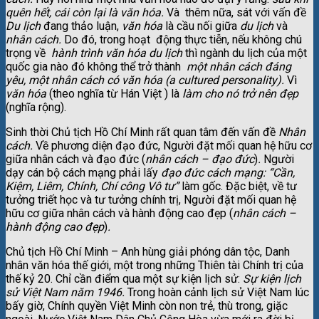
quên hết, cái còn lại là văn hóa.
Và thêm nữa, sát với vấn đề
Du lịch
đang thảo luận,
văn hóa
là cầu nối giữa
du lịch
và
nhân cách.
Do đó, trong hoạt động thực tiễn, nếu không chú
trọng về
hành trình văn hóa du lịch
thì ngành du lịch của một
quốc gia nào đó không thể trở thành
một nhân cách đáng
yêu, một nhân cách có văn hóa (a cultured personality).
Vì
văn hóa
(theo nghĩa từ Hán Việt ) là
làm cho nó trở nên đẹp
(nghĩa rộng).
Sinh thời Chủ tịch Hồ Chí Minh rất quan tâm đến vấn đề
Nhân
cách.
Về phương diện đạo đức, Người đặt mối quan hệ hữu cơ
giữa nhân cách và đạo đức (
nhân cách – đạo đức
)
.
Người
dạy cán bộ cách mạng phải lấy
đạo đức cách mạng: “Cần,
Kiệm, Liêm, Chính, Chí công Vô tư”
làm gốc. Đặc biệt, về tư
tưởng triết học và tư tưởng chính trị, Người đặt mối quan hệ
hữu cơ giữa nhân cách và hành động cao đẹp (
nhân cách –
hành động cao đẹp
)
.
Chủ tịch Hồ Chí Minh – Anh hùng giải phóng dân tộc, Danh
nhân văn hóa thế giới, một trong những Thiên tài Chính trị của
thế kỷ 20. Chỉ cần điểm qua một sự kiện lịch sử:
Sự kiện lịch
sử Việt Nam năm 1946.
Trong hoàn cảnh lịch sử Việt Nam lúc
bấy giờ, Chính quyền Việt Minh còn non trẻ, thù trong, giặc