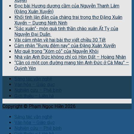
Xuyến
Đọc bài Hương dương cầm của Nguyễn Thanh Lâm
(Đặng Xuân Xuyến)
Khối tình lận đận của chàng trai trong thơ Đặng Xuân
Xuyến – Dương Ninh Ninh
“Sắc xuân”- món quà tinh thần chào xuân Ất Tỵ của
Nguyễn Đại Duẫn
Vài cảm nhận về hai bài thơ viết chiều 30 Tết
Cảm nhận “Rượu đêm nay” của Đặng Xuân Xuyến
Mơ quê trong “Xóm cỏ” của Nguyễn Khôi
Nhà văn Anh Đức không chỉ có Hòn Đất – Hoàng Nhân
“Cần có một con đường mang tên Anh Đức ở Cà Mau” –
Quỳnh Yên
Sáng tác văn nghệ
Văn hóa – Giáo dục
Nghiên cứu – Phê bình
Giới thiệu – Liên hệ
Copyright © Phạm Ngọc Hiền 2026
Sáng tác văn nghệ
Văn hóa – Giáo dục
Nghiên cứu – Phê bình
Giới thiệu – Liên hệ