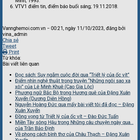
Minh, 1993.
VTV1 điểm tin, điểm báo buổi sáng; 19.11.2018.
Vannghemoi.com.vn − 00:21, ngày 11/10/2023, đăng bởi
vina_admin
Chia sẻ
Tweet
Print
Từ khóa:
Bài viết liên quan
Đọc sách: Suy ngẫm cuộc đời qua “Triết lý của ốc vít”
Điểm nhìn nghệ thuật trong truyện “Những ngôi sao xa
xôi” của Lê Minh Khuê (Cao Gia Lộc)
Phương ngữ Bắc Bộ trong Hương quê của Đặng Xuân
Xuyến (Dương Diên Hồng)
Nguyễn Hoàng Đức qua mấy bài viết tôi đã đọc – Đặng
Xuân Xuyến
Đồng vọng từ Triết lý của ốc vít – Đào Đức Tuấn
Miền Tây sông Hậu trong Những câu chuyện ngày qua…
của Trần Bảo Định
Về phong cách bình thơ của Châu Thạch – Đặng Xuân