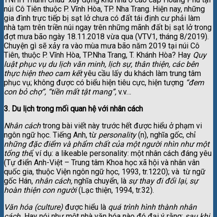
núi Cô Tiên thuộc P. Vĩnh Hòa, TP. Nha Trang. Hiện nay, những
gia đình trực tiếp bị sạt lở chưa có đất tái định cư phải làm
nhà tạm trên triền núi ngay trên những mãnh đất bị sạt lở trong
đợt mưa bão ngày 18.11.2018 vừa qua (VTV1, tháng 8/2019).
Chuyện gì sẽ xảy ra vào mùa mưa bão năm 2019 tại núi Cô
Tiên, thuộc P. Vĩnh Hòa, TP.Nha Trang, T. Khánh Hòa? Hay
Quy
luật phục vụ du lịch văn minh, lịch sự, thân thiện, các bên
thực hiện theo cam kết
yêu cầu lấy du khách làm trung tâm
phục vụ; không được có biểu hiện tiêu cực, hiện tượng
“đem
con bỏ chợ”, “tiền mất tật mang”,
v.v…
3. Du lịch trong mối quan hệ với n
hân cách
Nhân cách
trong bài viết này trước hết được hiểu ở phạm vi
ngôn ngữ học. Tiếng Anh, từ
personality
(n), nghĩa gốc, chỉ
những đặc điểm và phẩm chất của một người nhìn như một
tổng thể
, ví dụ: a likeable personality: một nhân cách đáng yêu
(Tự điển Anh-Việt – Trung tâm Khoa học xã hội và nhân vân
quốc gia, thuộc Viện ngôn ngữ học, 1993, tr.1220); và từ ngữ
gốc Hán,
nhân cách,
nghĩa chuyển, là
sự thay đi đổi lại, sự
hoàn thiện con người
(Lạc thiện, 1994, tr.32).
Văn hóa (culture)
được hiểu là
quá trình hình thành nhân
cách.
Hay nói như một nhà văn hóa nào đó đại ý rằng:
sau khi