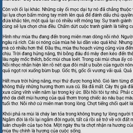
Còn với ổi lại khác. Những cây ổi mọc dại tự nó đã chẳng thuộc 
lại lựa chọn bấm móng tay mình lên quả để đánh dấu chủ quyền.
đứa khắc tên, một quả lại có nhiều vết móng tay. Sự tranh giành
cùng sẽ lựa chọn chia đều. Chấm dứt cuộc tranh giành là tiếng cư
Hình như mùa thu đang đến trong miên man dòng nỗi nhớ. Ngườ
ngâu rả rích. Cái oi nóng của mùa hè lui dần vào quá khứ. Nhưn
mà có nhiều hơn thế. Đầu thu, mùa thu hoạch vừng cũng vừa đến. 
chịu. Trời đang hửng nắng, thì bỗng đâu đó mây đen kéo đến t
lâu ngày mốc thếch, bốc mùi chua loét. Trong cái mùi chua ấy có 
Nỗi nhọc nhằn hiện lên rõ nét qua đôi mắt u buồn của người nôn
quả ngọt rơi xuống bùm bụp. Gốc thị, gốc ổi vương vãi quả. Quả 
Hết mưa trời hửng nắng, mọi thứ được hong khô. Gió làm từng đá
không thấy những hương thơm xưa cũ. Bà đã mất. Cây thị già đã 
xưa cũng vĩnh viễn nằm lại trong ký ức. Bồi hồi tôi tự nhủ: Phả
nhớ da diết mùi hương của quả thơm trong chiếc áo nâu bạc mà
tuổi thơ. Nỗi nhớ cứ miên man trong lòng. Chợt tiếng chổi quét l
Khói phả ra mùi lá cháy lan tỏa trong không trung tự lòng người t
Ngẫm đời lá rồi lại ngẫm đời người, tất cả rồi sẽ trở về với đất m
luân chuyển của tạo hóa. Một ngày thu ta chợt nhận ra hương của
mùa thu chính là hương của cuộc sống.