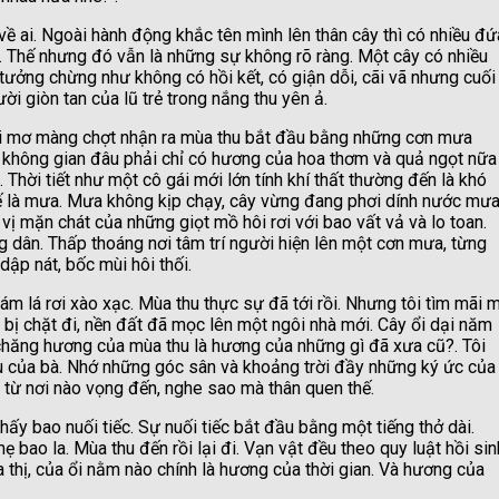
về ai. Ngoài hành động khắc tên mình lên thân cây thì có nhiều đứ
 Thế nhưng đó vẫn là những sự không rõ ràng. Một cây có nhiều
 tưởng chừng như không có hồi kết, có giận dỗi, cãi vã nhưng cuối
ời giòn tan của lũ trẻ trong nắng thu yên ả.
i mơ màng chợt nhận ra mùa thu bắt đầu bằng những cơn mưa
g không gian đâu phải chỉ có hương của hoa thơm và quả ngọt nữa
Thời tiết như một cô gái mới lớn tính khí thất thường đến là khó
hế là mưa. Mưa không kịp chạy, cây vừng đang phơi dính nước mư
vị mặn chát của những giọt mồ hôi rơi với bao vất vả và lo toan.
g dân. Thấp thoáng nơi tâm trí người hiện lên một cơn mưa, từng
dập nát, bốc mùi hôi thối.
m lá rơi xào xạc. Mùa thu thực sự đã tới rồi. Nhưng tôi tìm mãi 
bị chặt đi, nền đất đã mọc lên một ngôi nhà mới. Cây ổi dại năm
i chăng hương của mùa thu là hương của những gì đã xưa cũ?. Tôi
u của bà. Nhớ những góc sân và khoảng trời đầy những ký ức của
á từ nơi nào vọng đến, nghe sao mà thân quen thế.
hấy bao nuối tiếc. Sự nuối tiếc bắt đầu bằng một tiếng thở dài.
ẹ bao la. Mùa thu đến rồi lại đi. Vạn vật đều theo quy luật hồi sin
 thị, của ổi nằm nào chính là hương của thời gian. Và hương của