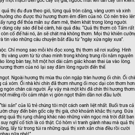
hạy một mạch đến gốc cây thị già, ngước mắt lên tán cây tìm kiếm.
ng quả thị đu đưa theo gió, từng quả tròn căng, vàng ươm và xinh
 hưởng cho được thứ hương thơm êm đềm của nó. Có nên trèo lê
ả ấy rụng để thỏa mãn sự đam mê, thèm khát trong lòng người.
 dùng cây sào để bẻ cành, hái quả đâu. “Quả thị thơm cô Tấm rất
ọt, còn cố để hái nó, ăn sẽ chát mà không thơm. Mọi thứ khiên cưỡn
và tin vào những câu chuyện bắt đầu từ “ngày xửa ngày xưa”.
ộc. Chỉ mong sao mỗi khi đọc xong, thị thơm sẽ rơi xuống. Hình
 thị vàng ươm từ từ chao mình trong không trung rồi nằm nguyên
ào lòng bàn tay, hít một hơi dài cảm giác khoan thai ùa vào lòng.
 hương thơm của nó lại say đắm lòng người đến thế.
gọt. Ngoài hương thị mùa thu còn ngập tràn hương ổi chín. Ổi chí
g cả xóm. Ổi nhà khi chín đã thơm nhưng ổi mọc dại còn thơm hơn
ng ngón chân cái người. Ấy vậy mà một khi đã chín thì hương thơm
một miếng rồi cảm nhận vị giòn ngọt thấm dần nơi đầu lưỡi.
i sản” của lũ trẻ chúng tôi một cách oanh liệt nhất. Buổi trưa cả
ờn chạy đến bên gốc cây thị già, chờ khoảnh khắc thị rụng. Đứa
ng quả thị rụng chẳng khác nào những viên ngọc mà trời đất ban
 suy nghĩ cổ tích là có thật. Có hôm vì tranh giành nhau mà quả thị
ồng, lấy từ trong túi ra những quả thị xinh xắn chia đều rồi cười
 nhau nữa nhé!”.