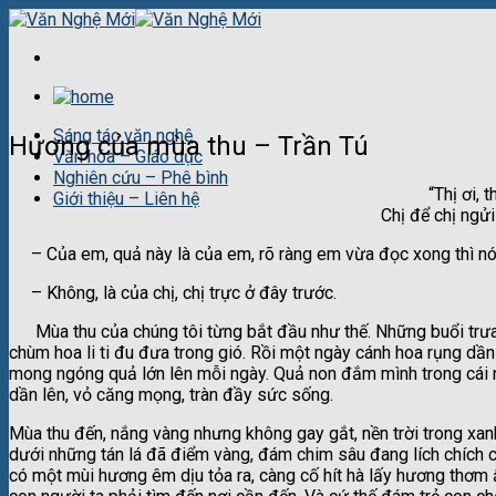
Skip
to
content
Sáng tác văn nghệ
Hương của mùa thu – Trần Tú
Văn hóa – Giáo dục
Nghiên cứu – Phê bình
“Thị ơi, t
Giới thiệu – Liên hệ
Chị để chị ngửi
– Của em, quả này là của em, rõ ràng em vừa đọc xong thì nó
– Không, là của chị, chị trực ở đây trước.
Mùa thu của chúng tôi từng bắt đầu như thế. Những buổi trưa k
chùm hoa li ti đu đưa trong gió. Rồi một ngày cánh hoa rụng dần
mong ngóng quả lớn lên mỗi ngày. Quả non đắm mình trong cái n
dần lên, vỏ căng mọng, tràn đầy sức sống.
Mùa thu đến, nắng vàng nhưng không gay gắt, nền trời trong xan
dưới những tán lá đã điểm vàng, đám chim sâu đang lích chích c
có một mùi hương êm dịu tỏa ra, càng cố hít hà lấy hương thơm 