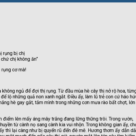
hị rụng bị chị
 chứ chị không ăn”
 rụng cơ mà!
hông ngủ để đợi thị rụng. Từ đầu mùa hè cây thị nở rộ hoa, từn
 để lộ những quả non xanh ngắt. Điều ấy, làm lũ trẻ con cứ háo hứ
ắng hè gay gắt, tắm mình trong những cơn mưa rào bất chợt, lớn
h điểm lên mấy áng mây trắng đang lững thững trôi. Trong vườn,
huyền từ cành nọ sang cành kia vui nhộn. Trong không gian ấy, ch
ấy thì lại càng như bị quyến rũ đến đê mê. Hương thơm ấy dẫn dắ