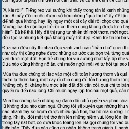
con người ta phải tìm đến nơi cần đến. Và cứ thế đám trẻ con c
“A, kia rồi!”. Tiếng reo vui sướng khi thấy trong tán lá xanh nhữ
xắn. Ai nấy đều muốn được sở hữu những “quả thơm” ấy để tận
để hái quả không, hay lấy ngay một cái cây dài rồi chọc cho qu
Nhưng, bà đã dặn bọn trẻ rồi, có thèm cũng không được trèo hay
hiền”- Bà kể thế. Hãy để thị rụng tự nhiên thì mới thơm, mới ng
đều tạo ra những kết quả không mấy tốt đẹp. Đám trẻ tin lời bà 
Đứa nào đứa nấy thi nhau đọc vanh vách câu “thần chú” quen thu
như cây thị cũng nghe được những ao ước của bọn trẻ, từng quả
vẹn dưới mặt đất. Bọn trẻ chúng tôi vui sướng nhặt lấy, ấp nhẹ v
Đứa nào cũng không nỡ ăn, chỉ muốn ngửi mãi và tự hỏi tại sao
Mùa thu đưa chúng tôi lạc vào một cõi toàn hương thơm và quả n
thơm lạ thơm lùng, một cây ổi chín cũng đủ tỏa hương thơm lừn
Những cây ổi khẳng hiu mọc trên đất đồi cằn cỗi, quả chỉ to bằ
quyến rũ đến nao lòng. Chỉ muốn ngay lập tức hái một quả, cắn 
Mùa thu chứng kiến những sự đánh dấu chủ quyền và phân chia “tà
lũ không đứa nào dám ngủ. Chúng tôi sẽ xuyên qua những khu vư
nào nhanh tay sẽ lượm được nhiều quả hơn, tha hồ mà sướng. Từ
tặng. Khi ấy, đôi mắt trẻ thơ ánh lên những niềm vui, lòng lóe lên
trong tay nát bét, có đứa khóc toáng lên. Bà gọi chúng tôi vào bu
hiền bảo: “Đây đứa nào cũng có phần, không tranh giành, tị nạnh