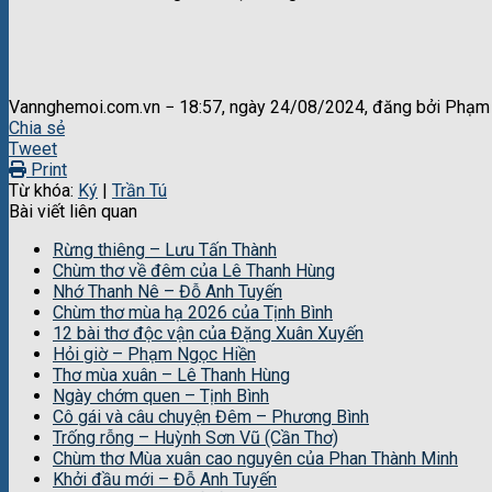
Vannghemoi.com.vn − 18:57, ngày 24/08/2024, đăng bởi Phạm
Chia sẻ
Tweet
Print
Từ khóa:
Ký
|
Trần Tú
Bài viết liên quan
Rừng thiêng – Lưu Tấn Thành
Chùm thơ về đêm của Lê Thanh Hùng
Nhớ Thanh Nê – Đỗ Anh Tuyến
Chùm thơ mùa hạ 2026 của Tịnh Bình
12 bài thơ độc vận của Đặng Xuân Xuyến
Hỏi giờ – Phạm Ngọc Hiền
Thơ mùa xuân – Lê Thanh Hùng
Ngày chớm quen – Tịnh Bình
Cô gái và câu chuyện Đêm – Phương Bình
Trống rỗng – Huỳnh Sơn Vũ (Cần Thơ)
Chùm thơ Mùa xuân cao nguyên của Phan Thành Minh
Khởi đầu mới – Đỗ Anh Tuyến