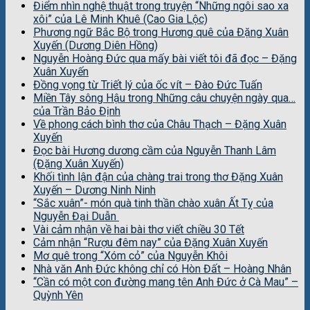
Điểm nhìn nghệ thuật trong truyện “Những ngôi sao xa
xôi” của Lê Minh Khuê (Cao Gia Lộc)
Phương ngữ Bắc Bộ trong Hương quê của Đặng Xuân
Xuyến (Dương Diên Hồng)
Nguyễn Hoàng Đức qua mấy bài viết tôi đã đọc – Đặng
Xuân Xuyến
Đồng vọng từ Triết lý của ốc vít – Đào Đức Tuấn
Miền Tây sông Hậu trong Những câu chuyện ngày qua…
của Trần Bảo Định
Về phong cách bình thơ của Châu Thạch – Đặng Xuân
Xuyến
Đọc bài Hương dương cầm của Nguyễn Thanh Lâm
(Đặng Xuân Xuyến)
Khối tình lận đận của chàng trai trong thơ Đặng Xuân
Xuyến – Dương Ninh Ninh
“Sắc xuân”- món quà tinh thần chào xuân Ất Tỵ của
Nguyễn Đại Duẫn
Vài cảm nhận về hai bài thơ viết chiều 30 Tết
Cảm nhận “Rượu đêm nay” của Đặng Xuân Xuyến
Mơ quê trong “Xóm cỏ” của Nguyễn Khôi
Nhà văn Anh Đức không chỉ có Hòn Đất – Hoàng Nhân
“Cần có một con đường mang tên Anh Đức ở Cà Mau” –
Quỳnh Yên