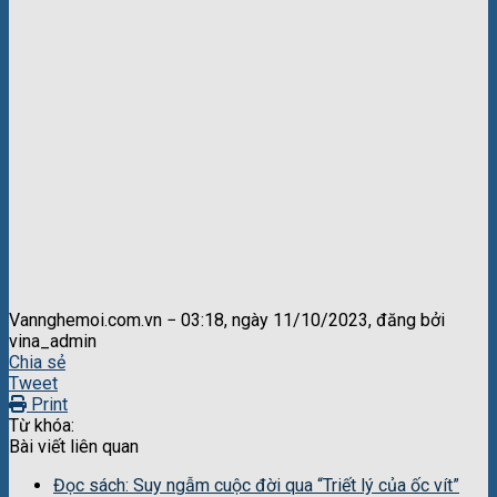
Vannghemoi.com.vn − 03:18, ngày 11/10/2023, đăng bởi
vina_admin
Chia sẻ
Tweet
Print
Từ khóa:
Bài viết liên quan
Đọc sách: Suy ngẫm cuộc đời qua “Triết lý của ốc vít”