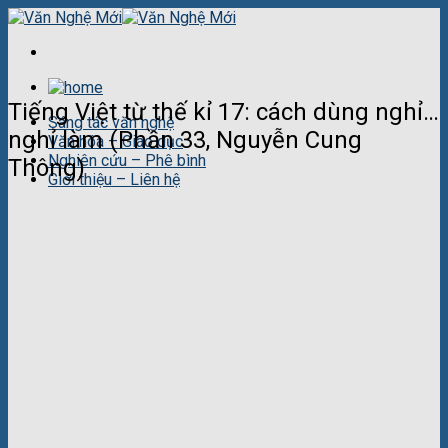
Skip
to
content
Tiếng Việt từ thế kỉ 17: cách dùng nghỉ…
Sáng tác văn nghệ
nghỉ làm (Phần 33, Nguyễn Cung
Văn hóa – Giáo dục
Nghiên cứu – Phê bình
Thông)
Giới thiệu – Liên hệ