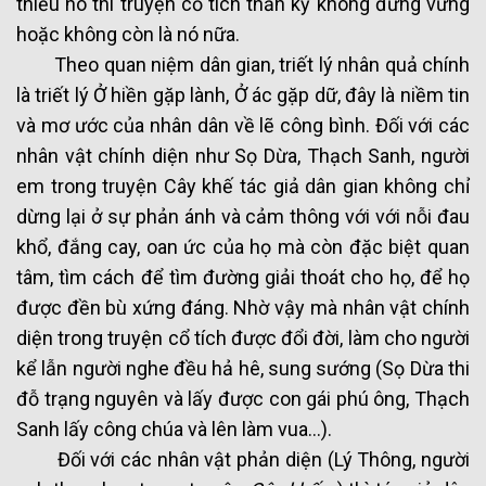
thiếu nó thì truyện cổ tích thần kỳ không đứng vững
hoặc không còn là nó nữa.
Theo quan niệm dân gian, triết lý nhân quả chính
là triết lý Ở hiền gặp lành, Ở ác gặp dữ, đây là niềm tin
và mơ ước của nhân dân về lẽ công bình. Đối với các
nhân vật chính diện như Sọ Dừa, Thạch Sanh, người
em trong truyện Cây khế tác giả dân gian không chỉ
dừng lại ở sự phản ánh và cảm thông với với nỗi đau
khổ, đắng cay, oan ức của họ mà còn đặc biệt quan
tâm, tìm cách để tìm đường giải thoát cho họ, để họ
được đền bù xứng đáng. Nhờ vậy mà nhân vật chính
diện trong truyện cổ tích được đổi đời, làm cho người
kể lẫn người nghe đều hả hê, sung sướng (Sọ Dừa thi
đỗ trạng nguyên và lấy được con gái phú ông, Thạch
Sanh lấy công chúa và lên làm vua…).
Đối với các nhân vật phản diện (Lý Thông, người