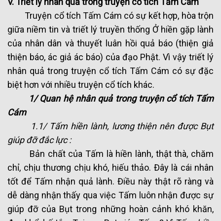
V. Triết lý nhân quả trong truyện cổ tích Tấm Cám
Truyện cổ tích Tấm Cám có sự kết hợp, hòa trộn
giữa niềm tin và triết lý truyền thống Ở hiền gặp lành
của nhân dân và thuyết luân hồi quả báo (thiện giả
thiện báo, ác giả ác báo) của đạo Phật. Vì vậy triết lý
nhân quả trong truyện cổ tích Tấm Cám có sự đặc
biệt hơn với nhiều truyện cổ tích khác.
1/ Quan hệ nhân quả trong truyện cổ tích Tấm
Cám
1.1/ Tấm hiền lành, lương thiện nên được Bụt
giúp đỡ đắc lực :
Bản chất của Tấm là hiền lành, thật thà, chăm
chỉ, chịu thương chịu khó, hiếu thảo. Đây là cái nhân
tốt để Tấm nhận quả lành. Điều này thật rõ ràng và
dễ dàng nhận thấy qua việc Tấm luôn nhận được sự
giúp đỡ của Bụt trong những hoàn cảnh khó khăn,