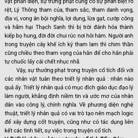
vật phản diện, sự trừng phạt cũng có sự phân biệt rõ
rệt, Lý Thông tham của, tham sắc, tham danh vọng,
địa vị, vong ân bội nghĩa, lợi dụng, lừa gạt, cướp công
và hãm hại Thạch Sanh thì bị trời đánh hóa thành
kiếp bọ hung, đời đời chui rúc nơi hôi hám. Người anh
trong truyện cây khế ích kỷ tham lam thì chim thần
cũng chiều theo tham vọng của hắn để cho hắn phải
tự chuốc lấy cái chết nhục nhã.
Vậy, sự thưởng phạt trong truyện cổ tích đối với
các nhân vật tuân theo triết lý nhân quả : nhân nào
quả ấy. Triết lý nhân quả có mục đích giáo dục đạo lý
làm người, khẳng định niềm tin và ước mơ của nhân
dân vào công lý, chính nghĩa. Về phương diện nghệ
thuật, triết lý nhân quả có vai trò tạo nên mạch logic
để xây dựng cốt truyện, cũng như có tác dụng liên
kết các tình tiết, sự việc trong truyện cổ tích.