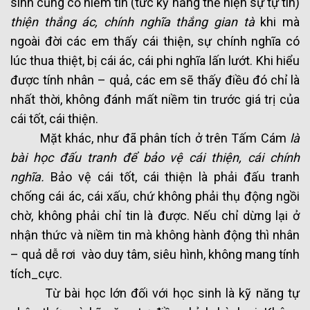
sinh củng cố niềm tin (tức kỹ năng thể hiện sự tự tin)
thiện thắng ác, chính nghĩa thắng gian tà
khi mà
ngoài đời các em thấy cái thiện, sự chính nghĩa có
lúc thua thiệt, bị cái ác, cái phi nghĩa lấn lướt. Khi hiểu
được tính nhân – quả, các em sẽ thấy điều đó chỉ là
nhất thời, không đánh mất niềm tin trước giá trị của
cái tốt, cái thiện.
Mặt khác, như đã phân tích ở trên Tấm Cám
là
bài học đấu tranh để bảo vệ cái thiện, cái chính
nghĩa.
Bảo vệ cái tốt, cái thiện là phải đấu tranh
chống cái ác, cái xấu, chứ không phải thụ động ngồi
chờ, không phải chỉ tin là được. Nếu chỉ dừng lại ở
nhận thức và niềm tin mà không hành động thì nhân
– quả dễ rơi vào duy tâm, siêu hình, không mang tính
tích_cực.
Từ bài học lớn đối với học sinh là kỹ năng tự