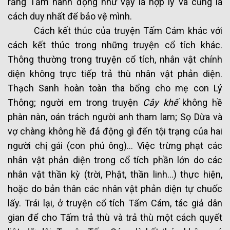
rằng Tấm hành động như vậy là hợp lý và cũng là
cách duy nhất để bảo vệ mình.
Cách kết thúc của truyện Tấm Cám khác với
cách kết thúc trong những truyện cổ tích khác.
Thông thường trong truyện cổ tích, nhân vật chính
diện không trực tiếp trả thù nhân vật phản diện.
Thạch Sanh hoàn toàn tha bổng cho mẹ con Lý
Thông; người em trong truyện
Cây khế
không hề
phàn nàn, oán trách người anh tham lam; Sọ Dừa và
vợ chàng không hề đả động gì đến tội trạng của hai
người chị gái (con phú ông)… Việc trừng phạt các
nhân vật phản diện trong cổ tích phần lớn do các
nhân vật thần kỳ (trời, Phật, thần linh…) thực hiện,
hoặc do bản thân các nhân vật phản diện tự chuốc
lấy. Trái lại, ở truyện cổ tích Tấm Cám, tác giả dân
gian để cho Tấm trả thù và trả thù một cách quyết