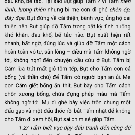
đau khổ, bế tắc. Tại sao Bụt giúp Tấm ? Vì Tấm
hiền
lành, lương thiện
nhưng bị mẹ con dì ghẻ
chèn ép,
đày đọa.
Bụt đứng về cái thiện, bênh vực, ủng hộ cái
thiện nên Bụt giúp đỡ Tấm trong bất kỳ tình huống
khó khăn, đau khổ, bế tắc nào. Bụt xuất hiện rất
nhanh, bất ngờ, đúng lúc và giúp đỡ Tấm một cách
hoàn toàn vô tư, sẵn lòng – điều mà Tấm không ngờ
tới, không nghĩ đến chuyện cầu cứu ở Bụt. Tấm bị
Cám lừa trút mất giỏ tôm tép, Bụt cho Tấm con cá
bống (và thần chú) để Tấm có người bạn an ủi. Mẹ
con Cám giết bống ăn thịt, Bụt bày cho Tấm cách
chôn xương bống, chứa đựng phép màu mà Tấm
không ngờ tới. Mụ dì ghẻ bày việc trộn chung một
đấu gạo và một đấu thóc rồi bắt Tấm nhặt để không
cho Tấm đi xem hội, Bụt sai chim sẻ giúp Tấm.
1.2/ Tấm biết vực dậy đấu tranh đến cùng để