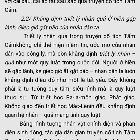
với cái xấu, cái ác rất sâu sắc qua truyện cổ tích Tấm
Cám.
2.2/ Khẳng định triết lý nhân quả Ở hiền gặp
lành, Gieo gió gặt bão của nhân dân ta
Triết lý nhân quả trong truyện cổ tích Tấm
Cámkhông chỉ thể hiện niềm tin, ước mơ của nhân
dân vào công lý, mà còn khẳng định
triết lý nhân –
quả
như một quy luật trong cuộc đời. Người ở hiền
sẽ gặp lành, kẻ gieo gió ắt gặt bão – nhân dân ta luôn
khẳng định điều đó như một lẽ tất yếu. Đấy không
phải là tư tưởng duy tâm, siêu hình mà là quy luật
thực sự. Từ triết học Bà-la-môn giáo, Phật giáo,
Khổng giáo đến triết học Mác-Lênin đều khẳng định
quan hệ nhân – quả mang tính quy luật.
Bằng hình tượng nhân vật chính diện và phản
diện sinh động, tác giả dân gian truyện cổ tích Tấm