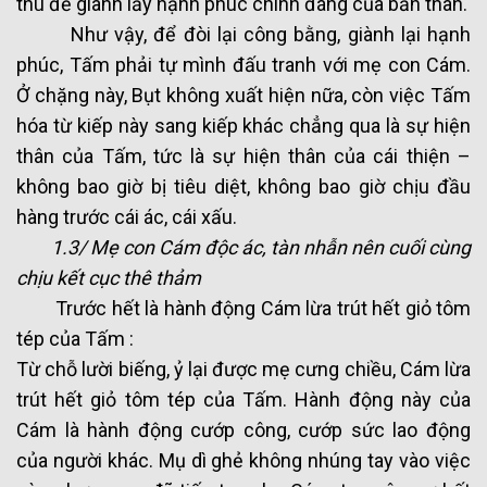
thù để giành lấy hạnh phúc chính đáng của bản thân.
Như vậy, để đòi lại công bằng, giành lại hạnh
phúc, Tấm phải tự mình đấu tranh với mẹ con Cám.
Ở chặng này, Bụt không xuất hiện nữa, còn việc Tấm
hóa từ kiếp này sang kiếp khác chẳng qua là sự hiện
thân của Tấm, tức là sự hiện thân của cái thiện –
không bao giờ bị tiêu diệt, không bao giờ chịu đầu
hàng trước cái ác, cái xấu.
1.3/ Mẹ con Cám độc ác, tàn nhẫn nên cuối cùng
chịu kết cục thê thảm
Trước hết là hành động Cám lừa trút hết giỏ tôm
tép của Tấm :
Từ chỗ lười biếng, ỷ lại được mẹ cưng chiều, Cám lừa
trút hết giỏ tôm tép của Tấm. Hành động này của
Cám là hành động cướp công, cướp sức lao động
của người khác. Mụ dì ghẻ không nhúng tay vào việc