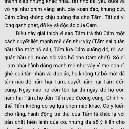
thành kiếp những khác nhau, rất nhỏ bé, yếu đuối và
vô hại như chim vàng anh, cây xoan đào, khung cửi,
Cám cũng không chịu buông tha cho Tấm. Tất cả vì
lòng ganh ghét, đố kỵ và độc ác của Cám.
Điều này giải thích vì sao Tấm trả thù Cám một
cách quyết liệt, mạnh mẽ đến như vậy (Tấm sai quân
hầu đào một hố sâu, Tấm lừa Cám xuống đó, rồi sai
quân hầu dội nước sôi vào hố cho Cám chết). Sở dĩ
Tấm phải hành động mạnh mẽ như vậy vì mẹ con dì
ghẻ quá tàn nhẫn và độc ác, họ không từ bỏ một dã
tâm nào để hãm hại Tấm, quyết hãm hại Tấm đến
cùng. Ngày nào họ còn tồn tại thì ngày đó họ còn
hãm hại Tấm, họ dồn Tấm vào đường cùng. Chính vì
thế Tấm không có sự lựa chọn nào khác. Có ý kiến
cho rằng, hành động trả thù của Tấm là khác lạ với
bản chất hiền lành của cô, nhưng đa số ý kiến cho