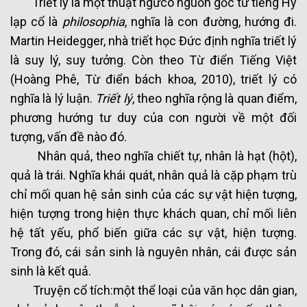
Triết lý là một thuật ngữcó nguồn gốc từ tiếng Hy
lạp cổ là
philosophia
, nghĩa là con đường, hướng đi.
Martin Heidegger, nhà triết học Đức định nghĩa triết lý
là suy lý, suy tưởng. Còn theo Từ điển Tiếng Việt
(Hoàng Phê, Từ điển bách khoa, 2010), triết lý có
nghĩa là lý luận.
Triết lý
, theo nghĩa rộng là quan điểm,
phương hướng tư duy của con người về một đối
tượng, vấn đề nào đó.
Nhân quả, theo nghĩa chiết tự, nhân là hạt (hột),
quả là trái. Nghĩa khái quát, nhân quả là cặp phạm trù
chỉ mối quan hệ sản sinh của các sự vật hiện tượng,
hiện tượng trong hiện thực khách quan, chỉ mối liên
hệ tất yếu, phổ biến giữa các sự vật, hiện tượng.
Trong đó, cái sản sinh là nguyên nhân, cái được sản
sinh là kết quả.
Truyện cổ tích:một thể loại của văn học dân gian,