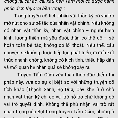
chống lại cái ác, cái xấu nên Tấm mới có được hạnh
phúc đích thực và bền vững :
Trong truyện cổ tích, nhân vật thần kỳ có vai trò
mở nút cho sự bế tắc của nhân vật chính. Nếu không
có nhân vật thần kỳ, nhân vật chính – người hiền
lành, lương thiện mà yếu đuối, thân cô thế cô – sẽ
hoàn toàn bế tắc, không có lối thoát. Nếu thế, câu
chuyện sẽ không được tiếp tục phát triển, đi đến kết
thúc nhanh chóng, không có kịch tính, thiếu hấp dẫn
và mối quan hệ nhân quả sẽ không xảy ra.
Truyện Tấm Cám vừa tuân theo đặc điểm thi
pháp này, vừa có sự dị biệt so với những truyện cổ
tích khác (Thạch Sanh, Sọ Dừa, Cây khế…) ở chỗ
nhân vật thần kỳ chỉ có vai trò hỗ trợ chứ không có
vai trò quyết định. Không thể phủ nhận vai trò rất
quan trọng của Bụt trong truyện Tấm Cám, nhưng ở