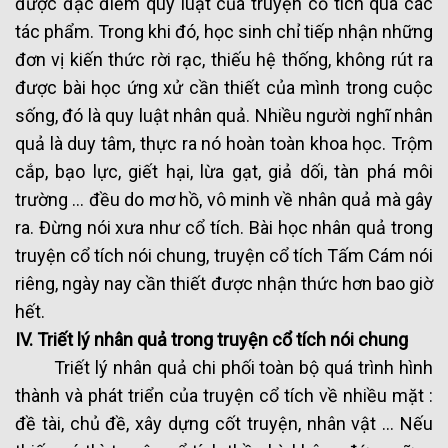
được đặc điểm quy luật của truyện cổ tích qua các
tác phẩm. Trong khi đó, học sinh chỉ tiếp nhận những
đơn vị kiến thức rời rạc, thiếu hệ thống, không rút ra
được bài học ứng xử cần thiết của mình trong cuộc
sống, đó là quy luật nhân quả. Nhiều người nghĩ nhân
quả là duy tâm, thực ra nó hoàn toàn khoa học. Trộm
cắp, bạo lực, giết hại, lừa gạt, giả dối, tàn phá môi
trường … đều do mơ hồ, vô minh về nhân quả mà gây
ra. Đừng nói xưa như cổ tích. Bài học nhân quả trong
truyện cổ tích nói chung, truyện cổ tích Tấm Cám nói
riêng, ngày nay cần thiết được nhận thức hơn bao giờ
hết.
IV. Triết lý nhân quả trong truyện cổ tích nói chung
Triết lý nhân quả chi phối toàn bộ quá trình hình
thành và phát triển của truyện cổ tích về nhiều mặt :
đề tài, chủ đề, xây dựng cốt truyện, nhân vật … Nếu