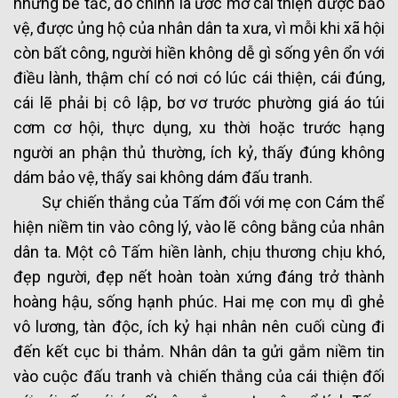
những bế tắc, đó chính là ước mơ cái thiện được bảo
vệ, được ủng hộ của nhân dân ta xưa, vì mỗi khi xã hội
còn bất công, người hiền không dễ gì sống yên ổn với
điều lành, thậm chí có nơi có lúc cái thiện, cái đúng,
cái lẽ phải bị cô lập, bơ vơ trước phường giá áo túi
cơm cơ hội, thực dụng, xu thời hoặc trước hạng
người an phận thủ thường, ích kỷ, thấy đúng không
dám bảo vệ, thấy sai không dám đấu tranh.
Sự chiến thắng của Tấm đối với mẹ con Cám thể
hiện niềm tin vào công lý, vào lẽ công bằng của nhân
dân ta. Một cô Tấm hiền lành, chịu thương chịu khó,
đẹp người, đẹp nết hoàn toàn xứng đáng trở thành
hoàng hậu, sống hạnh phúc. Hai mẹ con mụ dì ghẻ
vô lương, tàn độc, ích kỷ hại nhân nên cuối cùng đi
đến kết cục bi thảm. Nhân dân ta gửi gắm niềm tin
vào cuộc đấu tranh và chiến thắng của cái thiện đối