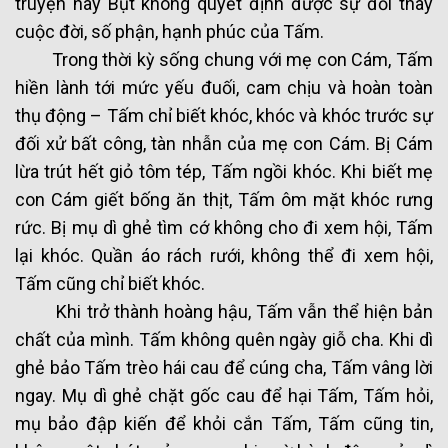
truyện này Bụt không quyết định được sự đổi thay
cuộc đời, số phận, hạnh phúc của Tấm.
Trong thời kỳ sống chung với mẹ con Cám, Tấm
hiền lành tới mức yếu đuối, cam chịu và hoàn toàn
thụ động – Tấm chỉ biết khóc, khóc và khóc trước sự
đối xử bất công, tàn nhẫn của mẹ con Cám. Bị Cám
lừa trút hết giỏ tôm tép, Tấm ngồi khóc. Khi biết mẹ
con Cám giết bống ăn thịt, Tấm ôm mặt khóc rưng
rức. Bị mụ dì ghẻ tìm cớ không cho đi xem hội, Tấm
lại khóc. Quần áo rách rưới, không thể đi xem hội,
Tấm cũng chỉ biết khóc.
Khi trở thành hoàng hậu, Tấm vẫn thể hiện bản
chất của mình. Tấm không quên ngày giỗ cha. Khi dì
ghẻ bảo Tấm trèo hái cau để cúng cha, Tấm vâng lời
ngay. Mụ dì ghẻ chặt gốc cau để hại Tấm, Tấm hỏi,
mụ bảo đập kiến để khỏi cắn Tấm, Tấm cũng tin,