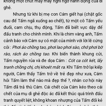
không một chút mảy may nghi ngờ hành động của dì
ghẻ.
Nhưng từ khi bị mẹ con Cám giết hại (chặt gốc
cau để Tấm ngã xuống ao chết), từ một cô Tấm yếu
đuối, cam chịu, thụ động, Tấm đã biết vực dậy để
đấu tranh cho chính mình. Khi là chim vàng anh, Tấm
cảnh báo với Cám sự có mặt của mình với lời lẽ cứng
cỏi :
Phơi áo chồng tao, phơi lao phơi sào, chớ phơi bờ
rào, rách áo chồng tao
. Khi biến thành khung cửi,
Tấm nguyền rủa và đe dọa Cám :
Cót ca cót két, lấy
tranh chồng chị, chị khoét mắt ra
. Khi Tấm trở lại kiếp
người, Cám thấy Tấm trở về trẻ đẹp như xưa, Cám
hỏi Tấm làm thế nào mà đẹp thế ?, nhân cơ hội này
Tấm đã trả thù Cám. Cái chết của Cám kéo theo cái
chết của mụ dì ghẻ độc ác đã kết thúc quá trình đấu
tranh quyết liệt, không khoan nhượng của Tấm đối kẻ