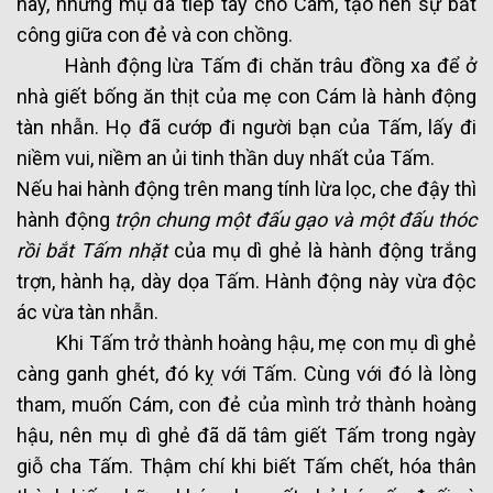
này, nhưng mụ đã tiếp tay cho Cám, tạo nên sự bất
công giữa con đẻ và con chồng.
Hành động lừa Tấm đi chăn trâu đồng xa để ở
nhà giết bống ăn thịt của mẹ con Cám là hành động
tàn nhẫn. Họ đã cướp đi người bạn của Tấm, lấy đi
niềm vui, niềm an ủi tinh thần duy nhất của Tấm.
Nếu hai hành động trên mang tính lừa lọc, che đậy thì
hành động
trộn chung một đấu gạo và một đấu thóc
rồi bắt Tấm nhặt
của mụ dì ghẻ là hành động trắng
trợn, hành hạ, dày dọa Tấm. Hành động này vừa độc
ác vừa tàn nhẫn.
Khi Tấm trở thành hoàng hậu, mẹ con mụ dì ghẻ
càng ganh ghét, đó kỵ với Tấm. Cùng với đó là lòng
tham, muốn Cám, con đẻ của mình trở thành hoàng
hậu, nên mụ dì ghẻ đã dã tâm giết Tấm trong ngày
giỗ cha Tấm. Thậm chí khi biết Tấm chết, hóa thân