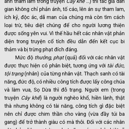
anh tham lam trong truyện
Cây khế
…) thì tác giả dân
gian không chỉ phản ánh, tố cáo, lên án sự tham lam,
ích kỷ, độc ác, dã man của chúng mà còn tìm cách
loại trừ, tiêu diệt chúng để cho người lương thiện
được sống yên vui. Vì thế hầu hết các nhân vật phản
diện trong truyện cổ tích đều dẫn đến kết cục bi
thảm và bị trừng phạt đích đáng.
Mức độ
thưởng, phạt
(quả) đối với các nhân vật
được thực hiện có phân biệt, tương ứng với
tài đức,
tội trạng
(nhân) của từng nhân vật. Thạch sanh có tài
năng, đức độ, có nhiều công tích được lấy công chúa
và làm vua, Sọ Dừa thì đỗ trạng. Người em (trong
truyện
Cây khế
) là người nghèo khổ, hiền lành, thật
thà nhưng không có tài năng, công tích gì đặc biệt
nên chỉ được chim thần cho vàng (vừa đầy túi ba
gang) để trở thành giàu có mà thôi. Đối với các nhân