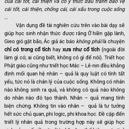
của cái tốt, cái thiện và có ý thức đấu tranh bảo vệ
cái tốt, cái thiện, chống cái, cái xấu trong cuộc sống
…
Vận dụng đề tài nghiên cứu trên vào bài dạy sẽ
giúp học sinh nhận thức được rằng Ở hiền gặp lành,
Gieo gió gặt bão, Ác giả ác báo
không phải
là chuyện
chỉ có trong cổ tích
hay
xưa như cổ tích
(ngoài đời
làm gì có; ai cũng biết, không có gì để nói). Triết học
Phật giáo cũng như triết học Mác – Lê-nin đều khẳng
định mối quan hệ nhân – quả là quy luật có tính tất
yếu, tức nó là chân lý của cuộc sống. Không có nhân
nào không sinh ra quả, và không có quả nào không
do nhân nào đó tạo thành. Nhân – quả mang tính
biện chứng. Không tin vào nhân – quả là tư tưởng
hết sức chủ quan, phi logic, phi khoa học. Đề cập đến
triết lý nhân quả trong trường hợp này sẽ giúp học