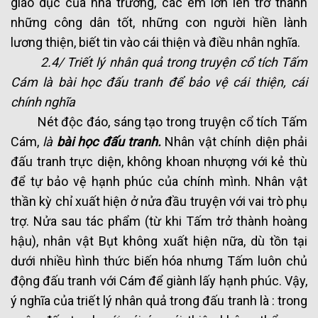
giáo dục của nhà trường, các em lớn lên trở thành
những công dân tốt, những con người hiền lành
lương thiện, biết tin vào cái thiện và điều nhân nghĩa.
2.4/ Triết lý nhân quả trong truyện cổ tích Tấm
Cám là bài học đấu tranh để bảo vệ cái thiện, cái
chính nghĩa
Nét độc đáo, sáng tạo trong truyện cổ tích Tấm
Cám,
là
bài học đấu tranh.
Nhân vật chính diện phải
đấu tranh trực diện, không khoan nhượng với kẻ thù
để tự bảo vệ hạnh phúc của chính mình. Nhân vật
thần kỳ chỉ xuất hiện ở nửa đầu truyện với vai trò phụ
trợ. Nửa sau tác phẩm (từ khi Tấm trở thành hoàng
hậu), nhân vật Bụt không xuất hiện nữa, dù tồn tại
dưới nhiều hình thức biến hóa nhưng Tấm luôn chủ
động đấu tranh với Cám để giành lấy hạnh phúc. Vậy,
ý nghĩa của triết lý nhân quả trong đấu tranh là : trong