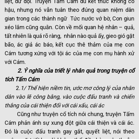
liệt, dữ dội. Truyện Tấm Cám dù kết thúc không có
hậu, nhưng nó vẫn tuân theo đúng quan niệm dân
gian trong các thành ngữ Tức nước vớ bờ, Con giun
xéo lắm cũng quằn. Còn về mối quan hệ nhân – quả,
tất nhiên là quá rõ ràng, nhân nào quả ấy, gieo gió gặt
bão, ác giả ác báo, kết cục thê thảm của mẹ con
Cám tương xứng với tội ác của mẹ con mụ hành xử
với Cám.
2. Ý nghĩa của triết lý nhân quả trong truyện cổ
tích Tấm Cám
2
.1/ Thể hiện niềm tin, ước mơ công lý của nhân
dân vào lẽ công bằng, vào cuộc đấu tranh và chiến
thắng của cái thiện đối với cái xấu, cái ác
Cũng như truyện cổ tích nói chung, truyện Tấm
Cám phản ánh sự xung đột giữa cái thiện và cái ác.
Đó là cuộc đấu tranh gay gắt, quyết liệt, nói theo