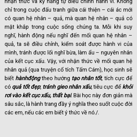
nhận thức và kỹ năng tự điều chỉnh hành vi. Không
chỉ trong cuộc đấu tranh giữa cái thiện – cái ác mới
có quan hệ nhân – quả, mà quan hệ nhân – quả có
mặt khắp trong cuộc sống chúng ta. Mỗi khi suy
nghĩ, hành động nếu nghĩ đến mối quan hệ nhân –
quả, ta sẽ điều chỉnh, kiểm soát được hành vi của
mình, tránh được lối nghĩ bừa, làm ẩu – nguyên nhân
của kết cục xấu. Vậy, với nhận thức về mối quan hệ
nhân quả (qua truyện cổ tích Tấm Cám), học sinh sẽ
biết
hành
động
theo hướng
tạo nhân tốt
, tích cực để
có
quả tốt đẹp
;
tránh gieo nhân xấu
, tiêu cực để
khỏi
rơi vào kết cục xấu, thất bại
. Bài học này đơn giản mà
sâu sắc, là hành trang đầy ý nghĩa theo suốt cuộc đời
các em, nếu các em biết ý thức về nó./.