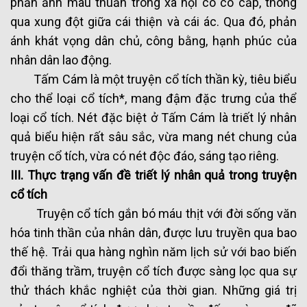
phản ảnh mâu thuẫn trong xã hội có có cấp, thông
qua xung đột giữa cái thiện và cái ác. Qua đó, phản
ánh khát vọng dân chủ, công bằng, hạnh phúc của
nhân dân lao động.
Tấm Cám là một truyện cổ tích thần kỳ, tiêu biểu
cho thể loại cổ tích*, mang đậm đặc trưng của thể
loại cổ tích. Nét đặc biệt ở Tấm Cám là triết lý nhân
quả biểu hiện rất sâu sắc, vừa mang nét chung của
truyện cổ tích, vừa có nét độc đáo, sáng tạo riêng.
III. Thực trạng vấn đề triết lý nhân quả trong truyện
cổ tích
Truyện cổ tích gắn bó máu thịt với đời sống văn
hóa tinh thần của nhân dân, được lưu truyền qua bao
thế hệ. Trải qua hàng nghìn năm lịch sử với bao biến
đổi thăng trầm, truyện cổ tích được sàng lọc qua sự
thử thách khắc nghiệt của thời gian. Những giá trị