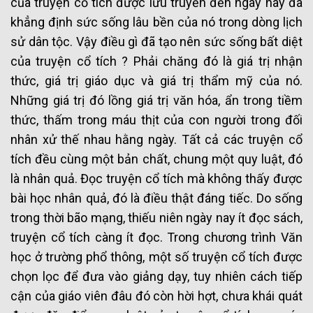
của truyện cổ tích được lưu truyền đến ngày nay đã
khẳng định sức sống lâu bền của nó trong dòng lịch
sử dân tộc. Vậy điều gì đã tạo nên sức sống bất diệt
của truyện cổ tích ? Phải chăng đó là giá trị nhận
thức, giá trị giáo dục và giá trị thẩm mỹ của nó.
Những giá trị đó lồng giá trị văn hóa, ẩn trong tiềm
thức, thấm trong máu thịt của con người trong đối
nhân xử thế nhau hằng ngày. Tất cả các truyện cổ
tích đều cùng một bản chất, chung một quy luật, đó
là nhân quả. Đọc truyện cổ tích mà không thấy được
bài học nhân quả, đó là điều thật đáng tiếc. Do sống
trong thời bão mạng, thiếu niên ngày nay ít đọc sách,
truyện cổ tích càng ít đọc. Trong chương trình Văn
học ở trường phổ thông, một số truyện cổ tích được
chọn lọc để đưa vào giảng dạy, tuy nhiên cách tiếp
cận của giáo viên đâu đó còn hời hợt, chưa khái quát