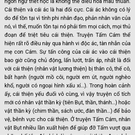
ngôn ngữ triết học là không thể điều hòa mâu thuẫn.
Cái thiện và cái ác là hai đối cực. Cái ác không có lý
do để tồn tại vì tính phi nhân đạo, phản nhân văn của
nó, vì thế, muốn tồn tại nó phải tìm mọi cách, mọi thủ
đoạn để triệt tiêu cái thiện. Truyện Tấm Cám thể
hiện rất rõ điều này qua hành vi độc ác, tàn nhẫn của
mẹ con Cám. Sự tấn công của cái ác vào cái thiện
bao giờ cũng chủ động, lấn lướt, trấn áp, nhất là đối
với cái thiện (nhân vật lương thiện) bị thân cô, thế cô,
bất hạnh (người mồ côi, người em út, người nghèo
khổ, người có ngoại hình xấu xí…). Trong hoàn cảnh
ấy, cái thiện yếu đuối vô cùng, vì vậy truyện cổ tích
mới có nhân vật thần kỳ (tiên Bụt, thần, thánh…) hoặc
vật thần kỳ (chim thần, sách ước, đàn thần…) để bảo
vệ, bênh vực cho cái thiện. Ở truyện Tấm Cám, nhân
vật Bụt nhiều lần xuất hiện để giúp đỡ Tấm vượt qua