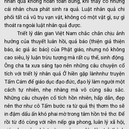
nhân quả không hoàn toàn đúng, khi thấy có những
cái nhân chưa phát sinh ra quả. Luật nhân quả chi
phối tất cả vũ trụ vạn vật, không có một vật gì, sự gì
thoát ra ngoài luật nhân quả được.
Triết lý dân gian Việt Nam chắc chắn chịu ảnh
hưởng của thuyết luân hồi, quả báo (thiện giả thiện
báo, ác giả ác báo) của Phật giáo, nhưng nó không
cao siêu, lý luận trừu tượng mà rất cụ thể, sinh động.
Ông cha ta xưa sáng tạo nên những câu chuyện cổ
tích với triết lý nhân quả Ở hiền gặp lànhnhư truyện
Tấm Cám để giáo dục đạo đức, đạo lý làm người một
cách tự nhiên, nhẹ nhàng mà vô cùng sâu sắc.
Những câu chuyện cổ tích hồn nhiên, hấp dẫn, đẹp
nên thơ như cô Tấm bước ra từ quả thị thơm tho sẽ
in đậm dấu ấn khó phai mờ trong tâm hồn trẻ thơ. Để
rồi từ đó cùng với nền nếp gia phong, luân lý xã hội,