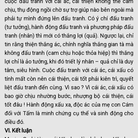
cuộc đấu tranh với cái ác, cái thiện không thể cam
chịu, thụ động ngồi chờ sự trợ giúp nào bên ngoài mà
phải tự mình đứng lên đấu tranh. Có ý chí đấu tranh
(tư tưởng), hành động đấu tranh và phương pháp đấu
tranh (nhân) thì mới có thắng lợi (quả). Ngược lại, chỉ
tin rằng thiện thắng ác, chính nghĩa thắng gian tà mà
không đấu tranh (cam chịu hoặc thỏa hiệp) thì thắng
lợi chỉ là ảo tưởng, khi đó triết lý nhân – quả chỉ là duy
tâm, siêu hình. Cuộc đấu tranh với cái ác, cái xấu có
tính mất còn nên cái thiện, cái tốt phải kiên trì, quyết
liệt đấu tranh đến cùng. Vì sao ? Vì cái ác, cái xấu có
bao giờ chịu nhường bước, nhượng bộ cái thiện, cái
tốt đâu ! Hành động xấu xa, độc ác của mẹ con Cám
đối với Tấm là minh chứng cụ thể và sinh động cho
điều đó.
VI. Kết luận