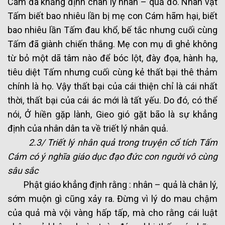
Cám đã khẳng định chân lý nhân – quả đó. Nhân vật
Tấm biết bao nhiêu lần bị mẹ con Cám hãm hại, biết
bao nhiêu lần Tấm đau khổ, bế tắc nhưng cuối cùng
Tấm đã giành chiến thắng. Mẹ con mụ dì ghẻ không
từ bỏ một dã tâm nào để bóc lột, đày đọa, hành hạ,
tiêu diệt Tấm nhưng cuối cùng kẻ thất bại thê thảm
chính là họ. Vậy thất bại của cái thiện chỉ là cái nhất
thời, thất bại của cái ác mới là tất yếu. Do đó, có thể
nói, Ở hiền gặp lành, Gieo gió gặt bão là sự khẳng
định của nhân dân ta về triết lý nhân quả.
2.3/ Triết lý nhân quả trong truyện cổ tích Tấm
Cám có ý nghĩa giáo dục đạo đức con người vô cùng
sâu sắc
Phật giáo khẳng định rằng : nhân – quả là chân lý,
sớm muộn gì cũng xảy ra. Đừng vì lý do mau chậm
của quả mà vội vàng hấp tấp, mà cho rằng cái luật