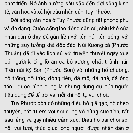
phát triển. Nó ảnh hưởng sâu sắc đến đời sống kinh
tế, văn hóa và xã hội của nhân dân Tuy Phước.
Đời sống văn hóa ở Tuy Phước cũng rất phong phú
và đa dạng. Cuộc sống lao động cần cù, chịu khó của
nhân dân ở đây đã gắn liền với tên núi, tên sông, với
những suy tưởng khá độc đáo. Núi Xương cá (Phước
Thuận) đã đi vào lịch sử với truyền thuyết ngày xưa
có người khổng lồ ăn cá bỏ xương chất thành núi.
Trên núi Kỳ Sơn (Phước Sơn) với những hố chuông,
hố trống, hố trúc, động tiên, đá mõ, đá nhà, đá ông
táo… được hình dung là những dụng cụ của người
tiêu dùng để tế trời và mỗi khi hội tụ vui chơi…
Tuy Phước còn có những điệu hò giã gạo, hò chèo
thuyền, hát ru em với nội dung vô cùng súc tích, rất
sâu lắng và gây nhiều cảm xúc. Điệu hò bài chòi sôi
nổi, vui tươi, thúc giục lòng người, được nhân dân ở