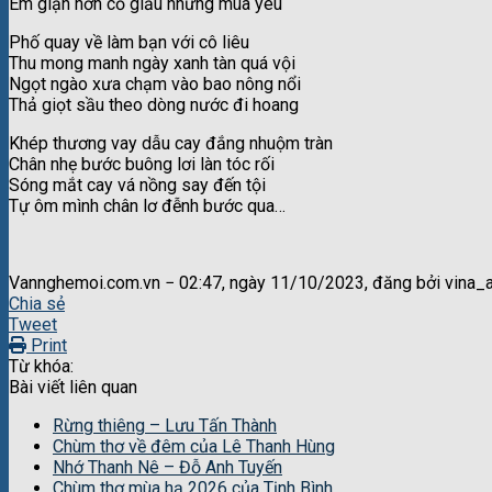
Em giận hờn cố giấu những mùa yêu
Phố quay về làm bạn với cô liêu
Thu mong manh ngày xanh tàn quá vội
Ngọt ngào xưa chạm vào bao nông nổi
Thả giọt sầu theo dòng nước đi hoang
Khép thương vay dẫu cay đắng nhuộm tràn
Chân nhẹ bước buông lơi làn tóc rối
Sóng mắt cay vá nồng say đến tội
Tự ôm mình chân lơ đễnh bước qua…
Vannghemoi.com.vn − 02:47, ngày 11/10/2023, đăng bởi vina_
Chia sẻ
Tweet
Print
Từ khóa:
Bài viết liên quan
Rừng thiêng – Lưu Tấn Thành
Chùm thơ về đêm của Lê Thanh Hùng
Nhớ Thanh Nê – Đỗ Anh Tuyến
Chùm thơ mùa hạ 2026 của Tịnh Bình