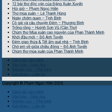
12 bài thơ độc vận của Đặng Xuân Xuyến
Hỏi giờ – Phạm Ngọc Hiền
Thơ mùa xuân – Lê Thanh Hùng
Ngày chớm quen – Tịnh Bình
Cô gái và câu chuyện Đêm – Phương Bình
Trống rỗng – Huỳnh Sơn Vũ (Cần Thơ)
Chùm thơ Mùa xuân cao nguyên của Phan Thành Minh
Khởi đầu mới – Đỗ Anh Tuyến
Đêm giao thừa & Tết ấm quê nhà – Tịnh Bình
Chờ em về giữa chiều đông – Đỗ Anh Tuyến
Chùm thơ mùa xuân của Phan Thành Minh
Sáng tác văn nghệ
Văn hóa – Giáo dục
Nghiên cứu – Phê bình
Giới thiệu – Liên hệ
Copyright © Phạm Ngọc Hiền 2026
Sáng tác văn nghệ
Văn hóa – Giáo dục
Nghiên cứu – Phê bình
Giới thiệu – Liên hệ