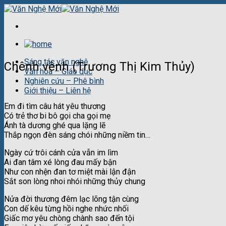
Skip
to
content
Sáng tác văn nghệ
Chênh vênh (Trương Thị Kim Thủy)
Văn hóa – Giáo dục
Nghiên cứu – Phê bình
Giới thiệu – Liên hệ
Em đi tìm câu hát yêu thương
Có trẻ thơ bi bô gọi cha gọi mẹ
Ánh tà dương ghé qua lặng lẽ
Thắp ngọn đèn sáng chói những niềm tin…
Ngày cứ trôi cánh cửa vẫn im lìm
Ai đan tâm xé lòng đau mấy bận
Như con nhện đan tơ miệt mài lận đận
Sắt son lòng nhoi nhói những thủy chung
Nửa đời thương đêm lạc lõng tận cùng
Con dế kêu từng hồi nghe nhức nhối
Giấc mơ yêu chòng chành sao đến tội