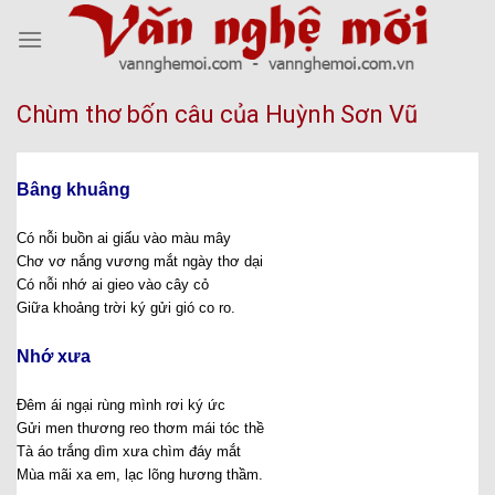
Skip
to
content
Chùm thơ bốn câu của Huỳnh Sơn Vũ
Bâng khuâng
Có nỗi buồn ai giấu vào màu mây
Chơ vơ nắng vương mắt ngày thơ dại
Có nỗi nhớ ai gieo vào cây cỏ
Giữa khoảng trời ký gửi gió co ro.
Nhớ xưa
Đêm ái ngại rùng mình rơi ký ức
Gửi men thương reo thơm mái tóc thề
Tà áo trắng dìm xưa chìm đáy mắt
Mùa mãi xa em, lạc lõng hương thầm.