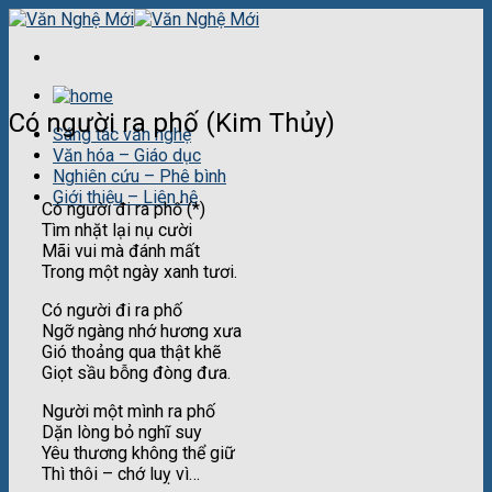
Skip
to
content
Có người ra phố (Kim Thủy)
Sáng tác văn nghệ
Văn hóa – Giáo dục
Nghiên cứu – Phê bình
Giới thiệu – Liên hệ
Có người đi ra phố (*)
Tìm nhặt lại nụ cười
Mãi vui mà đánh mất
Trong một ngày xanh tươi.
Có người đi ra phố
Ngỡ ngàng nhớ hương xưa
Gió thoảng qua thật khẽ
Giọt sầu bỗng đòng đưa.
Người một mình ra phố
Dặn lòng bỏ nghĩ suy
Yêu thương không thể giữ
Thì thôi – chớ luỵ vì…