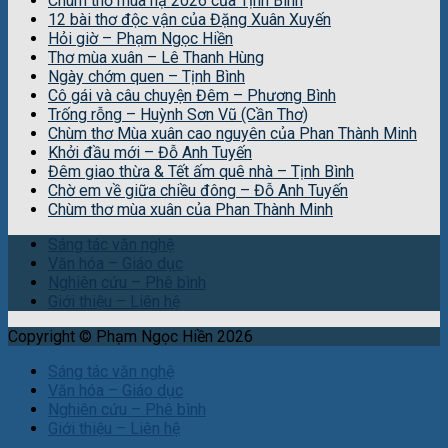
Chùm thơ mùa hạ 2026 của Tịnh Bình
12 bài thơ độc vận của Đặng Xuân Xuyến
Hỏi giờ – Phạm Ngọc Hiền
Thơ mùa xuân – Lê Thanh Hùng
Ngày chớm quen – Tịnh Bình
Cô gái và câu chuyện Đêm – Phương Bình
Trống rỗng – Huỳnh Sơn Vũ (Cần Thơ)
Chùm thơ Mùa xuân cao nguyên của Phan Thành Minh
Khởi đầu mới – Đỗ Anh Tuyến
Đêm giao thừa & Tết ấm quê nhà – Tịnh Bình
Chờ em về giữa chiều đông – Đỗ Anh Tuyến
Chùm thơ mùa xuân của Phan Thành Minh
Sáng tác văn nghệ
Văn hóa – Giáo dục
Nghiên cứu – Phê bình
Giới thiệu – Liên hệ
Copyright © Phạm Ngọc Hiền 2026
Sáng tác văn nghệ
Văn hóa – Giáo dục
Nghiên cứu – Phê bình
Giới thiệu – Liên hệ