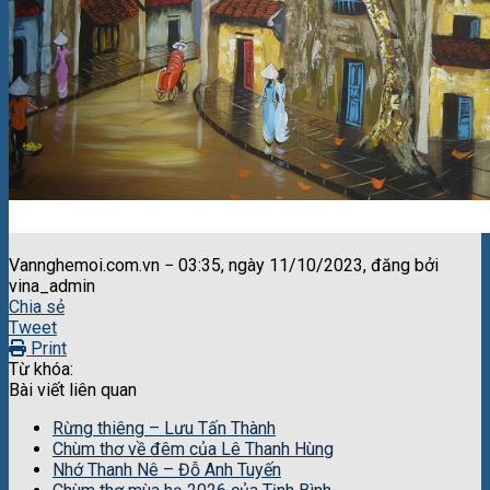
Vannghemoi.com.vn − 03:35, ngày 11/10/2023, đăng bởi
vina_admin
Chia sẻ
Tweet
Print
Từ khóa:
Bài viết liên quan
Rừng thiêng – Lưu Tấn Thành
Chùm thơ về đêm của Lê Thanh Hùng
Nhớ Thanh Nê – Đỗ Anh Tuyến