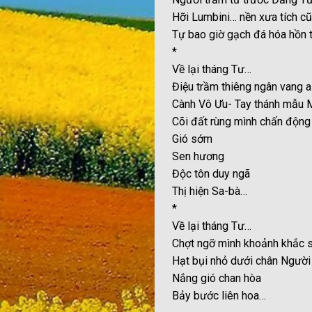
Hỡi Lumbini… nền xưa tích c
Tự bao giờ gạch đá hóa hồn 
*
Về lại tháng Tư…
Điệu trầm thiêng ngân vang a
Cành Vô Ưu- Tay thánh mẫu
Cõi đất rùng mình chấn động
Gió sớm
Sen hương
Độc tôn duy ngã
Thị hiện Sa-bà…
*
Về lại tháng Tư…
Chợt ngỡ mình khoảnh khắc s
Hạt bụi nhỏ dưới chân Người
Nắng gió chan hòa
Bảy bước liên hoa…