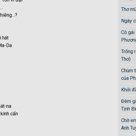
ũ…
Thơ mù
thiêng…?
Ngày c
Cô gái
i hát
Phương
 Ma-Da
Trống 
Thơ)
Chùm t
của Ph
Khởi đ
Đêm gia
át-na
Tịnh Bi
 kính cẩn
Chờ em
Anh Tuy