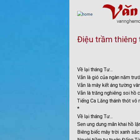
Skip
to
content
Điệu trầm thiêng 
Về lại tháng Tư…
Vẫn là gió của ngàn năm trư
Vẫn là mây kết áng tường vâ
Vẫn là trăng nghiêng soi hồ 
Tiếng Ca Lăng thánh thót vô
*
Về lại tháng Tư…
Sen ung dung mãn khai hồ lặ
Biêng biếc mây trời xanh s
Người trầm tư trước Đấng Từ