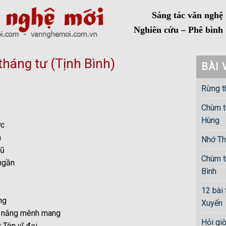
Sáng tác văn nghệ
Nghiên cứu – Phê bình
tháng tư (Tịnh Bình)
BÀI 
Rừng t
Chùm t
Hùng
ớc
n
Nhớ Th
cũ
Chùm t
 ngần
Bình
12 bài
ng
Xuyến
ắc nắng mênh mang
Hỏi gi
 Tôn vĩ đại