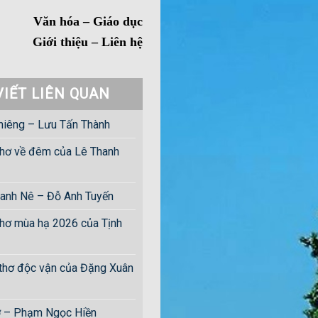
Văn hóa – Giáo dục
Giới thiệu – Liên hệ
VIẾT LIÊN QUAN
hiêng – Lưu Tấn Thành
hơ về đêm của Lê Thanh
anh Nê – Đỗ Anh Tuyến
hơ mùa hạ 2026 của Tịnh
 thơ độc vận của Đặng Xuân
ờ – Phạm Ngọc Hiền