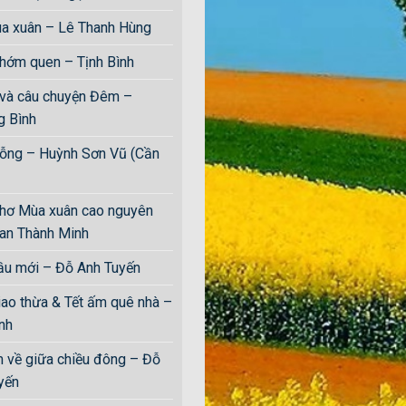
a xuân – Lê Thanh Hùng
hớm quen – Tịnh Bình
 và câu chuyện Đêm –
 Bình
rỗng – Huỳnh Sơn Vũ (Cần
hơ Mùa xuân cao nguyên
an Thành Minh
ầu mới – Đỗ Anh Tuyến
o thừa & Tết ấm quê nhà –
̀nh
 về giữa chiều đông – Đỗ
ến