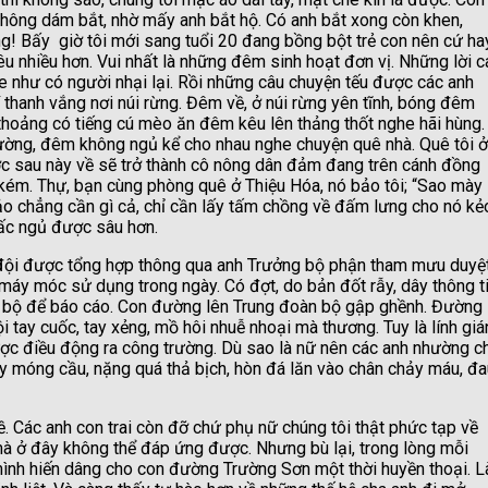
 không dám bắt, nhờ mấy anh bắt hộ. Có anh bắt xong còn khen,
g! Bấy giờ tôi mới sang tuổi 20 đang bồng bột trẻ con nên cứ ha
rêu nhiều hơn. Vui nhất là những đêm sinh hoạt đơn vị. Những lời c
e như có người nhại lại. Rồi những câu chuyện tếu được các anh
í thanh vắng nơi núi rừng. Đêm về, ở núi rừng yên tĩnh, bóng đêm
thoảng có tiếng cú mèo ăn đêm kêu lên thảng thốt nghe hãi hùng.
iường, đêm không ngủ kể cho nhau nghe chuyện quê nhà. Quê tôi ở
c sau này về sẽ trở thành cô nông dân đảm đang trên cánh đồng
kém. Thự, bạn cùng phòng quê ở Thiệu Hóa, nó bảo tôi; “Sao mày
bảo chẳng cần gì cả, chỉ cần lấy tấm chồng về đấm lưng cho nó kẻ
giấc ngủ được sâu hơn.
đội được tổng hợp thông qua anh Trưởng bộ phận tham mưu duyệ
 máy móc sử dụng trong ngày. Có đợt, do bản đốt rẫy, dây thông t
oàn bộ để báo cáo. Con đường lên Trung đoàn bộ gập ghềnh. Đường
tay cuốc, tay xẻng, mồ hôi nhuễ nhoại mà thương. Tuy là lính giá
ợc điều động ra công trường. Dù sao là nữ nên các anh nhường c
ây móng cầu, nặng quá thả bịch, hòn đá lăn vào chân chảy máu, đa
ề. Các anh con trai còn đỡ chứ phụ nữ chúng tôi thật phức tạp về
 mà ở đây không thể đáp ứng được. Nhưng bù lại, trong lòng mỗi
 mình hiến dâng cho con đường Trường Sơn một thời huyền thoại. L