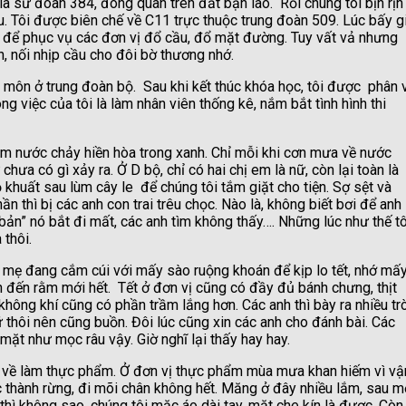
 sư đoàn 384, đóng quân trên đất bạn lào. Rồi chúng tôi bịn rịn
. Tôi được biên chế về C11 trực thuộc trung đoàn 509. Lúc bấy g
đá để phục vụ các đơn vị đổ cầu, đổ mặt đường. Tuy vất vả nhưng
ơn, nối nhịp cầu cho đôi bờ thương nhớ.
môn ở trung đoàn bộ. Sau khi kết thúc khóa học, tôi được phân 
g việc của tôi là làm nhân viên thống kê, nắm bắt tình hình thi
nước chảy hiền hòa trong xanh. Chỉ mỗi khi cơn mưa về nước
ưa có gì xảy ra. Ở D bộ, chỉ có hai chị em là nữ, còn lại toàn là
 khuất sau lùm cây le để chúng tôi tắm giặt cho tiện. Sợ sệt và
ần thì bị các anh con trai trêu chọc. Nào là, không biết bơi để anh
bản” nó bắt đi mất, các anh tìm không thấy…. Những lúc như thế tô
 thôi.
 mẹ đang cắm cúi với mấy sào ruộng khoán để kịp lo tết, nhớ mấ
 đến rằm mới hết. Tết ở đơn vị cũng có đầy đủ bánh chưng, thịt
không khí cũng có phần trầm lắng hơn. Các anh thì bày ra nhiều tr
 thôi nên cũng buồn. Đôi lúc cũng xin các anh cho đánh bài. Các
 mặt như mọc râu vậy. Giờ nghĩ lại thấy hay hay.
 về làm thực phẩm. Ở đơn vị thực phẩm mùa mưa khan hiếm vì vậ
thành rừng, đi mõi chân không hết. Măng ở đây nhiều lắm, sau m
ì không sao, chúng tôi mặc áo dài tay, mặt che kín là được. Còn