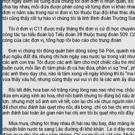
một ngày đêm xe cũng đưa chúng tôi đến đơn vị nhận quân, đó là
chia tay nhau, mỗi đứa được phân công về từng đơn vị khác nhau
đơn vị nằm sâu trong núi vì đơn vị tôi thuộc Đại đội khai thác 
tôi cũng thấy rất tự hào vì chúng tôi là lính Binh đoàn Trường S
Tôi ở đơn vị C11 được mấy tháng thì đơn vị cử đi học chuyên 
công tác tại tiểu đoàn bộ Tiểu đoàn 38 thuộc trung đoàn 509. Côn
công của các đơn vị, tổng hợp rồi báo cáo cho trung đoàn.
Đơn vị chúng tôi đóng quân bên dòng sông Sê Pôn, quanh năm 
đục ngầu đất đá, nhưng chỉ hơn ngày sau nước lại trong vắt như ch
các anh con trai. Tôi được các anh làm cho một chiếc cầu tre nhỏ
buồn cười, mỗi lần đi tắm phải đi cả hai đứa, phần vì sợ “ma”, ph
các anh theo dạy cho, nào là tắm xong về ngày không thì bị “ma 
vừa thấy xấu hổ, nhưng cũng thấy vui vui vì đó là các anh ấy đùa
Rồi tết đến, hoa ban nở trắng rừng lòng nao nao nhớ mẹ, chắc
đứa em xúng xính áo hoa, nhớ nồi bánh chưng to đùng bố nấu ăn
lợn…nhưng một số anh em về tết, còn lại chỉ vài chục người nên 
để chơi như đánh bài quẹt nhọ nồi, đá bóng…chỉ có hai chị em nữ
anh đánh bài toàn ăn gian nên hai chị em tôi bị quẹt nhọ nồi đầy
Mùa mưa, chúng tôi thay nhau đi hái rau tàu bay, đào măng le
chuyển bên nước ta sang Lào đường đi khó khăn. Le ở đây mọc 
đêm mưa nhú lên như cắm chông. Chỉ sợ muối và vắt cắn. Muỗi th