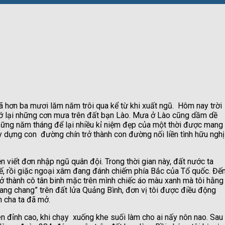
hơn ba mươi lăm năm trôi qua kể từ khi xuất ngũ. Hôm nay trời
ớ lại những cơn mưa trên đất bạn Lào. Mưa ở Lào cũng dầm dề
hững năm tháng để lại nhiều kỉ niệm đẹp của một thời được mang
ây dựng con đường chín trở thành con đường nối liền tình hữu nghị
 viết đơn nhập ngũ quân đội. Trong thời gian này, đất nước ta
ế, rồi giặc ngoại xâm đang đánh chiếm phía Bắc của Tổ quốc. Đế
ở thành cô tân binh mặc trên mình chiếc áo màu xanh mà tôi hằng
ang chang” trên đất lửa Quảng Bình, đơn vị tôi được điều động
 cha ta đã mở.
 đỉnh cao, khi chạy xuống khe suối làm cho ai nấy nôn nao. Sau