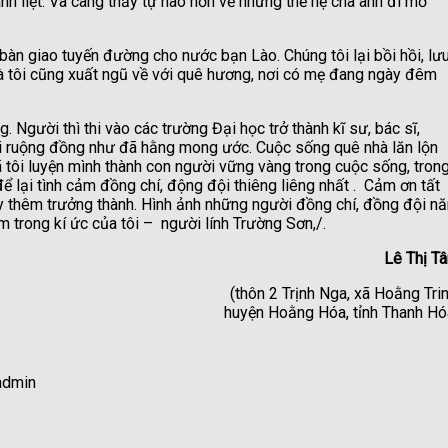
 liệt. Và càng thấy tự hào hơn về những thế hệ cha anh đi mở
n giao tuyến đường cho nước bạn Lào. Chúng tôi lại bồi hồi, lư
 và tôi cũng xuất ngũ về với quê hương, nơi có mẹ đang ngày đêm
 Người thì thi vào các trường Đại học trở thành kĩ sư, bác sĩ,
với ruộng đồng như đã hằng mong ước. Cuộc sống quê nhà lăn lộn
ã tôi luyện mình thành con người vững vàng trong cuộc sống, tron
ể lại tình cảm đồng chí, động đội thiêng liêng nhất . Cảm ơn tất
ây thêm trưởng thành. Hình ảnh những người đồng chí, đồng đội n
trong kí ức của tôi – người lính Trường Sơn,/.
Lê Thị T
(thôn 2 Trịnh Nga, xã Hoằng Trin
huyện Hoằng Hóa, tỉnh Thanh Hó
admin