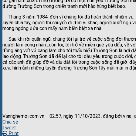
cô gái năm xưa đi mở đường đã có một tình yêu Trường Sơn mãnh
đường Trường Sơn trong chiến tranh mới hào hùng biết bao.
Tháng 3 năm 1984, đơn vị chúng tôi đã hoàn thành nhiệm vụ, bà
luyến chia tay, người thì chuyển đi đơn vị khác, người xuất ngũ
mong ngóng đứa con mấy năm biền biệt xa nhà.
Sau khi rời quân ngũ, chúng tôi lại trở về cuộc sống đời thường.
người làm công nhân…còn tôi, tôi trở về miền quê yêu dấu, về 
đồng áng vất vả càng làm cho tôi thấu hiểu Trường Sơn là nơi đ
lao động. Trường Sơn đã để lại cho tôi dấu yêu trong cuộc đời, đ
cả các anh đã giúp đỡ và dìu dắt tôi trong cuộc sống để giờ đ
xưa, hình ảnh những tuyến đường Trường Sơn Tây mãi mãi in đậm 
Vannghemoi.com.vn − 02:57, ngày 11/10/2023, đăng bởi vina_
Chia sẻ
Tweet
Print