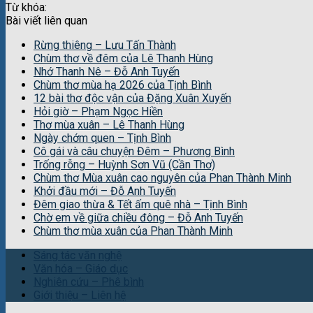
Từ khóa:
Bài viết liên quan
Rừng thiêng – Lưu Tấn Thành
Chùm thơ về đêm của Lê Thanh Hùng
Nhớ Thanh Nê – Đỗ Anh Tuyến
Chùm thơ mùa hạ 2026 của Tịnh Bình
12 bài thơ độc vận của Đặng Xuân Xuyến
Hỏi giờ – Phạm Ngọc Hiền
Thơ mùa xuân – Lê Thanh Hùng
Ngày chớm quen – Tịnh Bình
Cô gái và câu chuyện Đêm – Phương Bình
Trống rỗng – Huỳnh Sơn Vũ (Cần Thơ)
Chùm thơ Mùa xuân cao nguyên của Phan Thành Minh
Khởi đầu mới – Đỗ Anh Tuyến
Đêm giao thừa & Tết ấm quê nhà – Tịnh Bình
Chờ em về giữa chiều đông – Đỗ Anh Tuyến
Chùm thơ mùa xuân của Phan Thành Minh
Sáng tác văn nghệ
Văn hóa – Giáo dục
Nghiên cứu – Phê bình
Giới thiệu – Liên hệ