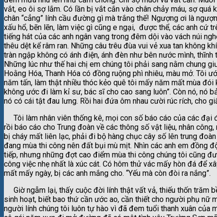
vắt, eo ôi sợ lắm. Có lần bị vắt cắn vào chân chảy máu, sợ quá
chân “cẳng” lính cầu đường gì mà trắng thế! Ngượng ơi là ngượn
xấu hổ, bẽn lẽn, làm việc gì cũng e ngại, được thể, các anh cứ t
tiếng hát của các anh ngân vang trong đêm dội vào vách núi ngh
thêu dệt kể râm ran. Những câu trêu đùa vui vẻ xua tan không kh
tràn ngập không có ánh điện, ánh đèn như bên nước mình, thĩnh 
Những lúc như thế hai chị em chúng tôi phải sang nằm chung g
Hoằng Hóa, Thanh Hóa có đồng ruộng phì nhiêu, màu mở. Tôi ướ
năm tấn, làm thật nhiều thóc kẻo quê tôi mấy năm mất mùa đói 
không ước đi làm kỉ sư, bác sĩ cho cao sang luôn”. Còn nó, nó 
nó có cái tật đau lưng. Rồi hai đứa ôm nhau cười rúc rích, cho 
Tôi làm nhân viên thống kê, mọi con số báo cáo của các đại 
rồi báo cáo cho Trung đoàn về các thông số vật liệu, nhân công,
bị cháy mất liên lạc, phải đi bộ hàng chục cây số lên trung đ
đang mùa thi công nên đất bụi mù mịt. Nhìn các anh em đồng đội 
tiếp, nhưng những đợt cao điểm mùa thi công chúng tôi cũng đư
công việc nhẹ nhất là xúc cát. Có hôm thử vác mấy hòn đá để x
mất mấy ngày, bị các anh mắng cho. “Yếu mà còn đòi ra nắng”.
Giờ ngẫm lại, thấy cuộc đời lính thật vất vả, thiếu thốn trăm b
sinh hoạt, biết bao thứ cần ước ao, cần thiết cho người phụ nữ
người lính chúng tôi luôn tự hào vì đã đem tuổi thanh xuân của