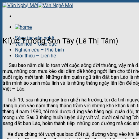
Skip
to
content
Sáng tác văn nghệ
Kí ức Trường Sơn Tây (Lê Thị Tâm)
Văn hóa – Giáo dục
Nghiên cứu – Phê bình
Giới thiệu – Liên hệ
Sau bao năm dài lo toan với cuộc sống đời thường, vậy mà đã 
mưa, những cơn mưa kéo dài dầm dề không ngớt làm cho tôi nh
suốt ngày mới tạnh. Những năm quân ngũ trên đất bạn Lào là n
trên mình áo xanh màu lính và là những tháng ngày lăn lộn để x
Việt – Lào.
Tuổi 19, sau những ngày trên ghế nhà trường, tôi đã tình nguyện
đang bước vào năm tháng thăng trầm với những khó khăn kinh t
tháng 4 năm 1980, tôi mới được đứng vào hàng ngũ quân đội, tr
mong ước. Sau 3 tháng huấn luyện đầy vất vả, dưới cái nắng “ch
sang đất bạn Lào, hoàn thành tiếp những con đường mà các anh
Xe đưa chúng tôi vượt qua bao đồi núi, đường vòng vèo khi lên