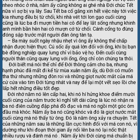
nheo nhóc ở nhà, năm ấy cũng không ai ghé nhà Đới chúc Tết
nữa vì sợ bị vạ lây. Sau Tết ba cố gắng xin hết việc này tới việc
kia nhưng đều bị từ chối, khi nhà vét tới lon gạo cuối cùng
cũng là lúc ba đi mượn tiền hai cô để lay lắt sống nhưng khinh
anh mình bần hèn hai cô mượn cớ từ chối. Cánh cổng to đùng
đóng sập trước mặt người đàn ông tàn tạ.
– Ba mày suốt ngày nhậu nhẹt vì ông ấy không thể chấp
nhận được hiện thực. Cú sốc ấy quá lớn đối với ổng, khi bị bạn
bè đồng nghiệp quay lưng chỉ vì bảo vệ họ. Đến cuối cùng
người thân cũng quay lưng với ổng, ổng chỉ còn chúng ta thôi.
Đới biết má nói thế chỉ để Đới thông cảm cho ba, nhưng
hạnh phúc đã mất đi kể từ mùa xuân năm ấy, dù Đới có muốn
tha thứ nhưng những đòn roi và những giọt nước mắt của má
cứ cứa vào tim Đới từng nhát và nay để lại một vết sẹo lồi che
lấp hết những điều tốt đẹp.
Đới nhớ năm nó lên cấp hai, khi nó hí hửng khoe điểm mười
cuối cùng của năm trước kì nghỉ tết dài cũng là lúc nó nhận ra
ba nó điên cuồng đập phá đồ đạc và má nó ngồi một góc ôm
đầu mà khóc. Năm ấy ba nó cũng khóc và đó là giọt nước mắt
cuối cùng mà nó thấy từ ông. Đó là năm ông xảy ra chuyện. Tết
của những năm sau là những lần cực hình đối với má con nó, vì
dường như khi đoạn thời gian ấy nổi lên ba nó lại nốc thật
nhiều rượu và đánh má nó . Năm ấy khi Đới cùng má chuẩn bị