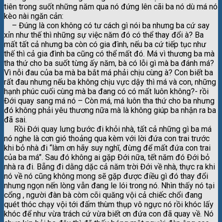
tiên trong suốt những năm qua nó đứng lên cãi ba nó dù má nó
kèo nài ngăn cản:
– Đúng là con không có tư cách gì nói ba nhưng ba cứ say
xỉn như thế thì những sự việc năm đó có thể thay đổi à? Ba
mất tất cả nhưng ba còn có gia đình, nếu ba cứ tiếp tục như
thế thì cả gia đình ba cũng có thể mất đó. Má vì thương ba mà
tha thứ cho ba suốt từng ấy năm, bà có lỗi gì mà ba đánh má?
Vì nỗi đau của ba mà ba bắt má phải chịu cùng à? Con biết ba
rất đau nhưng nếu ba không chịu vực dậy thì má và con, những
hạnh phúc cuối cùng mà ba đang có có mất luôn không?- rồi
Đới quay sang má nó – Còn má, má luôn tha thứ cho ba nhưng
đó không phải yêu thương nữa mà là không giúp ba nhận ra ba
đã sai.
Rồi Đới quay lưng bước đi khỏi nhà, tất cả những gì ba má
nó nghe là cơn gió thoảng qua kèm với lời đứa con trai trước
khi bỏ nhà đi “làm ơn hãy suy nghĩ, đừng để mất đứa con trai
của ba má”. Sau đó không ai gặp Đới nữa, tết năm đó Đới bỏ
nhà ra đi. Bẵng đi dằng dặc cả năm trời Đới về nhà, thực ra khi
nó về nó cũng không mong sẽ gặp được điều gì đó thay đổi
nhưng ngọn nến lòng vẫn đang le lói trong nó. Nhìn thấy nó tại
cổng , người đàn bà còm cõi quăng vội cả chiếc chổi đang
quét thóc chạy vội tới đấm thùm thụp vô ngực nó rồi khóc lấy
khóc để như vừa trách cứ vừa biết ơn đứa con đã quay về. Nó