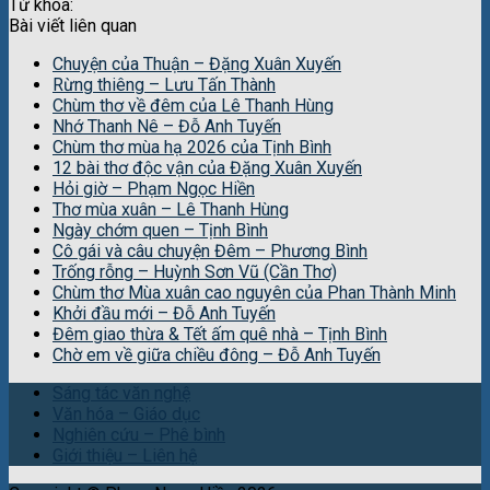
Từ khóa:
Bài viết liên quan
Chuyện của Thuận – Đặng Xuân Xuyến
Rừng thiêng – Lưu Tấn Thành
Chùm thơ về đêm của Lê Thanh Hùng
Nhớ Thanh Nê – Đỗ Anh Tuyến
Chùm thơ mùa hạ 2026 của Tịnh Bình
12 bài thơ độc vận của Đặng Xuân Xuyến
Hỏi giờ – Phạm Ngọc Hiền
Thơ mùa xuân – Lê Thanh Hùng
Ngày chớm quen – Tịnh Bình
Cô gái và câu chuyện Đêm – Phương Bình
Trống rỗng – Huỳnh Sơn Vũ (Cần Thơ)
Chùm thơ Mùa xuân cao nguyên của Phan Thành Minh
Khởi đầu mới – Đỗ Anh Tuyến
Đêm giao thừa & Tết ấm quê nhà – Tịnh Bình
Chờ em về giữa chiều đông – Đỗ Anh Tuyến
Sáng tác văn nghệ
Văn hóa – Giáo dục
Nghiên cứu – Phê bình
Giới thiệu – Liên hệ