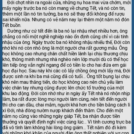
Đới chợt nhìn ra ngoài cửa, những nụ hoa mai vừa chớm, mới
mấy ngày trước ba nó còn mang về chưng Tết, và nó còn tin,
thêm một lần nó tin tưởng, ba nó sẽ thay đổi không để rượu
sai khiến nữa. Nhưng có vẻ năm nay lại thêm một năm nó đón
Tết buồn.
Dường như cứ tết đến là ba nó lại nhậu nhẹt nhiều hơn, ông
chẳng có nổi một nghề nghiệp nào ổn định cũng chỉ vì cái tính
nhậu của ông. Ngày trước ba nó không nhậu nhiếu thế, Đới còn
nhớ khi nó còn nhỏ ông là một người cha rất gương mẫu. Ông
học không cao nhưng chân chất hiền lành lại chịu thương chịu
khó, thông minh nhưng nhà nghèo nên lớp mười dù có thể học
lên tiếp ông vẫn nghỉ ngang để có tiền lo cho hai đứa em gái
học đại học. Sau này khi các cô lấy chồng ông mới lấy má, Đới
được sinh ra khi ba má cũng đã có tuổi… Ông tốt bụng lại chịu
khó nên mau thăng tiến, do học không cao nên chủ yếu làm
việc chân tay nhưng cũng được lên chức tổ trưởng của một
khu lao động. Đới còn nhớ như in ngày ấy Tết nhà nó nhộn nhịp
lắm, ba rất được lòng mọi người làm cùng, nên tết đến người
thì cho can dầu, chai mắm, người khá hơn cho tiền bằng cách lì
xì Đới, nhà đông nườm nượp khách đến thăm. Cho đến một
năm nọ cũng vào những ngày giáp Tết, ba nhận được tiền
thưởng và quyết định nghỉ việc cùng lúc… Vì tính cương trực ba
đã vô tình làm không hài lòng ông giám… Tết năm đó đi kèm
với những khó khăn của người đàn ông thất nghiệp với vợ con