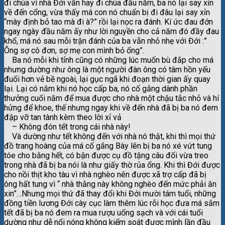
đi chùa vì nhà Đới vẫn hay đi chùa đầu năm, ba nó lại say xỉn
về đến cổng, vừa thấy má con nó chuẩn bị đi đâu lại say xỉn
“mày định bỏ tao mà đi à?” rồi lại nọc ra đánh. Kí ức đau đớn
ngay ngày đầu năm ấy như lời nguyền cho cả năm đó đầy đau
khổ, má nó sau mỗi trận đánh của ba vẫn nhỏ nhẹ với Đới :”
Ông sợ cô đơn, sợ mẹ con mình bỏ ổng”.
Ba nó mỗi khi tỉnh cũng có những lúc muốn bù đắp cho má
nhưng dường như ông là một người đàn ông có tâm hồn yếu
đuối hơn vẻ bề ngoài, lại gục ngã khi đoạn thời gian ấy quay
lại. Lại có năm khi nó học cấp ba, nó cố gắng dành phần
thưởng cuối năm để mua được cho nhà một chậu tắc nhỏ và hí
hửng để khoe, thế nhưng ngay khi về đến nhà đã bị ba nó đem
đập vỡ tan tành kèm theo lời xỉ vả
– Không đón tết trong cái nhà này!
Và dường như tết không đến với nhà nó thật, khi thì mọi thứ
đồ trang hoàng của má cố gắng Bày lên bị ba nó xé vứt tung
tóe cho bằng hết, có bận được cụ đồ tặng câu đối vừa treo
trong nhà đã bị ba nói là như giấy thờ rủa ổng. Khi thì Đới được
cho nồi thịt kho tàu vì nhà nghèo nên được xã trợ cấp đã bị
ông hất tung vì “ nhà thằng này không nghèo đến mức phải ăn
xin”…Nhưng mọi thứ đã thay đổi khi Đới mười tám tuổi, những
đồng tiền lương Đới cày cục làm thêm lúc rỗi học đưa má sắm
tết đã bị ba nó đem ra mua rượu uống sạch và với cái tuổi
dường như dễ nổi nóng không kiểm soát được mình lần đầu