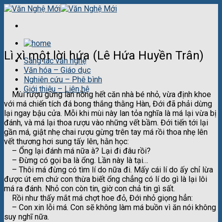
Skip
to
content
Lì xì một lời hứa (Lê Hứa Huyền Trân)
Sáng tác văn nghệ
Văn hóa – Giáo dục
Nghiên cứu – Phê bình
Giới thiệu – Liên hệ
Mùi rượu gừng lan nồng hết căn nhà bé nhỏ, vừa định khoe
với má chiến tích đá bong thắng thằng Hàn, Đới đã phải dừng
lại ngay bậu cửa. Mỗi khi mùi này lan tỏa nghĩa là má lại vừa bị
đánh, và má lại thoa rượu vào những vết bầm. Đới tiến tới lại
gần má, giật nhẹ chai rượu gừng trên tay má rồi thoa nhẹ lên
vết thương hơi sung tấy lên, hằn học:
– Ổng lại đánh má nữa à? Lại đi đâu rồi?
– Đừng có gọi ba là ổng. Lần này là tại…
– Thôi má đừng có tìm lí do nữa đi. Mấy cái lí do ấy chỉ lừa
được út em chứ con thừa biết ổng chẳng có lí do gì là lại lôi
má ra đánh. Nhỏ con còn tin, giờ con chả tin gì sất.
Rồi như thấy mắt má chợt hoe đỏ, Đới nhỏ giọng hẳn:
– Con xin lỗi má. Con sẽ không làm má buồn vì ăn nói không
suy nghĩ nữa.