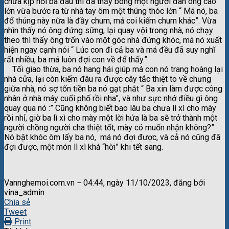
chưa kịp hỏi ba đâu thì đã thấy bóng một người đàn ông cao
lớn vừa bước ra từ nhà tay ôm một thúng thóc lớn “ Má nó, ba
đổ thúng này nữa là đầy chum, má coi kiếm chum khác”. Vừa
nhìn thấy nó ông đứng sững, lại quay vội trong nhà, nó chạy
theo thì thấy ông trốn vào một góc nhà đứng khóc, má nó xuất
hiện ngay cạnh nói “ Lúc con đi cả ba và má đều đã suy nghĩ
rất nhiều, ba má luôn đợi con về để thấy.”
Tối giao thừa, ba nó hang hái giúp má con nó trang hoàng lại
nhà cửa, lại còn kiếm đâu ra được cây tắc thiệt to về chưng
giữa nhà, nó sợ tốn tiền ba nó gạt phắt “ Ba xin làm được công
nhân ở nhà máy cuối phố rồi nha”, và như sực nhớ điều gì ông
quay qua nó :” Cũng không biết bao lâu ba chưa lì xì cho mày
rồi nhỉ, giờ ba lì xì cho mày một lời hứa là ba sẽ trở thành một
người chồng người cha thiệt tốt, mày có muốn nhận không?”
Nó bật khóc ôm lấy ba nó, má nó đợi được, và cả nó cũng đã
đợi được, một món lì xì khá “hời” khi tết sang.
Vannghemoi.com.vn − 04:44, ngày 11/10/2023, đăng bởi
vina_admin
Chia sẻ
Tweet
Print