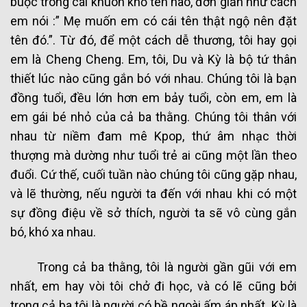
buộc trong cái khuôn khổ tên nào, đơn giản như cách
em nói :” Mẹ muốn em có cái tên thật ngộ nên đặt
tên đó.”. Từ đó, để một cách dễ thương, tôi hay gọi
em là Cheng Cheng. Em, tôi, Du và Kỳ là bộ tứ thân
thiết lúc nào cũng gắn bó với nhau. Chúng tôi là bạn
đồng tuổi, đều lớn hơn em bảy tuổi, còn em, em là
em gái bé nhỏ của cả ba thằng. Chúng tôi thân với
nhau từ niềm đam mê Kpop, thứ âm nhạc thời
thượng mà dường như tuổi trẻ ai cũng một lần theo
đuổi. Cứ thế, cuối tuần nào chúng tôi cũng gặp nhau,
và lẽ thường, nếu người ta đến với nhau khi có một
sự đồng điệu về sở thích, người ta sẽ vô cùng gắn
bó, khó xa nhau.
Trong cả ba thằng, tôi là người gần gũi với em
nhất, em hay vòi tôi chở đi học, và có lẽ cũng bởi
trong cả ba tôi là người có bề ngoài ấm áp nhất. Kỳ là