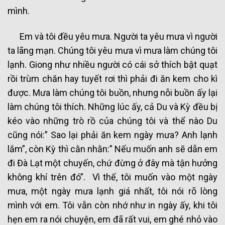
mình.
Em và tôi đều yêu mưa. Người ta yêu mưa vì người
ta lãng mạn. Chúng tôi yêu mưa vì mưa làm chúng tôi
lạnh. Giong như nhiều người có cái sở thích bật quạt
rồi trùm chăn hay tuyết rơi thì phải đi ăn kem cho kì
được. Mưa làm chúng tôi buồn, nhưng nỗi buồn ấy lại
làm chúng tôi thích. Những lúc ấy, cả Du và Kỳ đều bị
kéo vào những trò rồ của chúng tôi và thể nào Du
cũng nói:” Sao lại phải ăn kem ngày mưa? Anh lạnh
lắm”, còn Kỳ thì cằn nhằn:” Nếu muốn anh sẽ dẫn em
đi Đà Lạt một chuyến, chứ đừng ở đây mà tận hưởng
không khí trên đó”. Vì thế, tôi muốn vào một ngày
mưa, một ngày mưa lạnh giá nhất, tôi nói rõ lòng
mình với em. Tôi vẫn còn nhớ như in ngày ấy, khi tôi
hẹn em ra nói chuyện, em đã rất vui, em ghé nhỏ vào