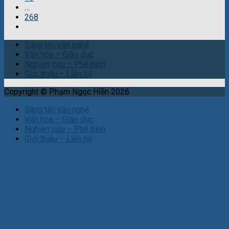
“Cần có một con đường mang tên Anh Đức ở Cà Mau” – Quỳnh Yên