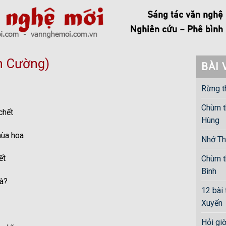
Sáng tác văn nghệ
Nghiên cứu – Phê bình
n Cường)
BÀI 
Rừng t
Chùm t
 chết
Hùng
mùa hoa
Nhớ Th
ết
Chùm t
Bình
hà?
12 bài
Xuyến
Hỏi gi