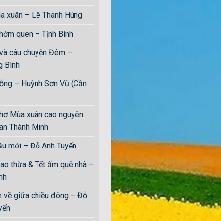
a xuân – Lê Thanh Hùng
hớm quen – Tịnh Bình
 và câu chuyện Đêm –
 Bình
rỗng – Huỳnh Sơn Vũ (Cần
hơ Mùa xuân cao nguyên
an Thành Minh
ầu mới – Đỗ Anh Tuyến
o thừa & Tết ấm quê nhà –
̀nh
 về giữa chiều đông – Đỗ
ến