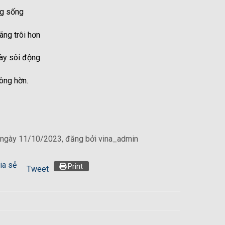
ng sống
ãng trôi hơn
ày sôi động
ông hờn.
 ngày 11/10/2023, đăng bởi vina_admin
ia sẻ
Print
Tweet