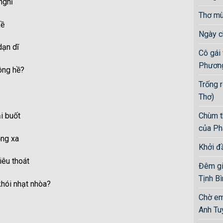
 nghĩ
Thơ mù
kề
Ngày c
dạn dĩ
Cô gái
Phương
hông hề?
Trống 
Thơ)
i buốt
Chùm t
của Ph
ồng xa
Khởi đ
êu thoát
Đêm gia
Tịnh Bi
hói nhạt nhòa?
Chờ em
Anh Tuy