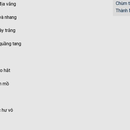
Chùm t
địa vắng
Thành
và nhang
ây trắng
 quầng tang
éo hắt
ên mồ
c hư vô