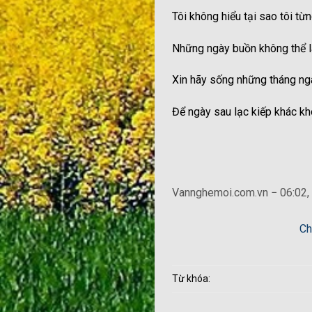
Tôi không hiểu tại sao tôi từ
Những ngày buồn không thể l
Xin hãy sống những tháng ng
Để ngày sau lạc kiếp khác kh
Vannghemoi.com.vn − 06:02,
Ch
Từ khóa: