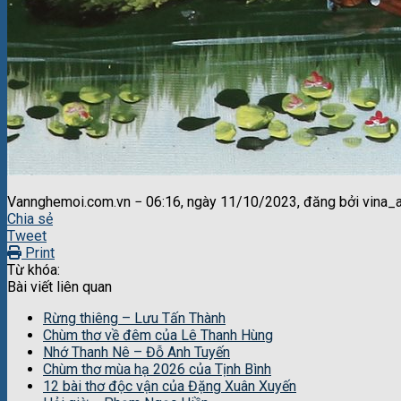
Vannghemoi.com.vn − 06:16, ngày 11/10/2023, đăng bởi vina_
Chia sẻ
Tweet
Print
Từ khóa:
Bài viết liên quan
Rừng thiêng – Lưu Tấn Thành
Chùm thơ về đêm của Lê Thanh Hùng
Nhớ Thanh Nê – Đỗ Anh Tuyến
Chùm thơ mùa hạ 2026 của Tịnh Bình
12 bài thơ độc vận của Đặng Xuân Xuyến