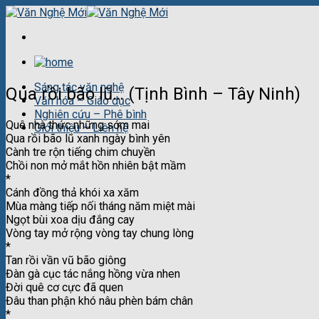
Skip
to
content
Sáng tác văn nghệ
Qua rồi bão lũ… (Tịnh Bình – Tây Ninh)
Văn hóa – Giáo dục
Nghiên cứu – Phê bình
Quê nhà thức những sớm mai
Giới thiệu – Liên hệ
Qua rồi bão lũ xanh ngày bình yên
Cành tre rộn tiếng chim chuyền
Chồi non mở mắt hồn nhiên bật mầm
*
Cánh đồng thả khói xa xăm
Mùa màng tiếp nối tháng năm miệt mài
Ngọt bùi xoa dịu đắng cay
Vòng tay mở rộng vòng tay chung lòng
*
Tan rồi vần vũ bão giông
Đàn gà cục tác nắng hồng vừa nhen
Đời quê cơ cực đã quen
Đâu than phận khó nâu phèn bám chân
*