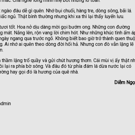
n mác. Cha nghe lòng mình nhẹ bớt những lo toan.
ngào đâu dễ gì quên. Nhớ bụi chuối, hàng tre, dòng sông, bãi lá.
c ngủ. Thật bình thường nhưng khi xa thì lại thấy luyến lưu.
 tươi tốt. Hoa nở dịu dàng mời gọi bướm ong. Những con đường
 mát. Nắng lên, rộn vang lời chim hót. Như những khúc tình ấm á
gày ngang qua trước ngõ. Không biết bao giờ trở thành quen thuộ
 Ai nhớ ai quên theo dòng đời hối hả. Nhưng con đò vẫn lặng lẽ
n.
hầm lặng trổ quầy và gửi chút hương thơm. Cái mùi vị ấy thật n
tôi lại ra phía bờ sông. Và đâu đó từ phía đám lá dừa nước lại có
ường hay gọi đó là hương của quê nhà.
Diễm Ngọ
admin