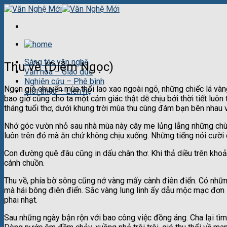
Skip
to
content
Sáng tác văn nghệ
Thu về (Diễm Ngọc)
Văn hóa – Giáo dục
Nghiên cứu – Phê bình
Ngọn gió chuyển mùa thổi lao xao ngoài ngõ, những chiếc lá và
Giới thiệu – Liên hệ
bao giờ cũng cho ta một cảm giác thật dễ chịu bởi thời tiết luôn
tháng tuổi thơ, dưới khung trời mùa thu cùng đám bạn bên nhau 
Nhớ góc vườn nhỏ sau nhà mùa này cây me lủng lẳng những chùm 
luôn trên đó mà ăn chứ không chịu xuống. Những tiếng nói cười c
Con đường quê đâu cũng in dấu chân thơ. Khi thả diều trên khoả
cánh chuồn.
Thu về, phía bờ sông cũng nở vàng mấy cành điên điển. Có những
mà hái bông điên điển. Sắc vàng lung linh ấy dẫu mộc mạc đơ
phai nhạt.
Sau những ngày bận rộn với bao công việc đồng áng. Cha lại tìm 