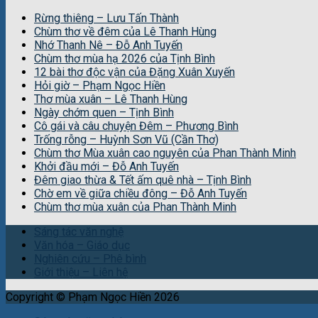
Rừng thiêng – Lưu Tấn Thành
Chùm thơ về đêm của Lê Thanh Hùng
Nhớ Thanh Nê – Đỗ Anh Tuyến
Chùm thơ mùa hạ 2026 của Tịnh Bình
12 bài thơ độc vận của Đặng Xuân Xuyến
Hỏi giờ – Phạm Ngọc Hiền
Thơ mùa xuân – Lê Thanh Hùng
Ngày chớm quen – Tịnh Bình
Cô gái và câu chuyện Đêm – Phương Bình
Trống rỗng – Huỳnh Sơn Vũ (Cần Thơ)
Chùm thơ Mùa xuân cao nguyên của Phan Thành Minh
Khởi đầu mới – Đỗ Anh Tuyến
Đêm giao thừa & Tết ấm quê nhà – Tịnh Bình
Chờ em về giữa chiều đông – Đỗ Anh Tuyến
Chùm thơ mùa xuân của Phan Thành Minh
Sáng tác văn nghệ
Văn hóa – Giáo dục
Nghiên cứu – Phê bình
Giới thiệu – Liên hệ
Copyright © Phạm Ngọc Hiền 2026