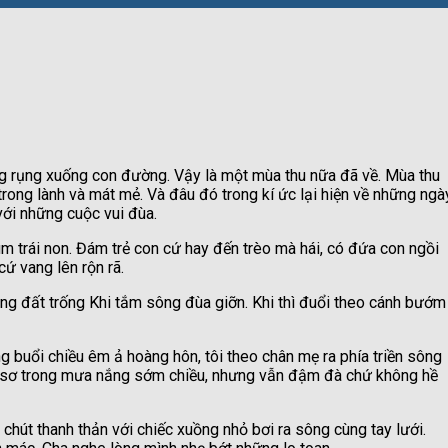
ng rụng xuống con đường. Vậy là một mùa thu nữa đã về. Mùa thu
 trong lành và mát mẻ. Và đâu đó trong kí ức lại hiện về những ngà
với những cuộc vui đùa.
trái non. Đám trẻ con cứ hay đến trèo mà hái, có đứa con ngồi
ứ vang lên rộn rã.
ng đất trống Khi tắm sông đùa giỡn. Khi thì đuổi theo cánh bướm
 buổi chiều êm ả hoàng hôn, tôi theo chân mẹ ra phía triền sông
n sơ trong mưa nắng sớm chiều, nhưng vẫn đậm đà chứ không hề
chút thanh thản với chiếc xuồng nhỏ bơi ra sông cùng tay lưới.