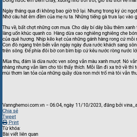
Dòng nước êm đềm chảy, xuồng nhỏ trôi trôi, gió thu thổi về ma
Ngày tháng qua đi không bao giờ trở lại. Nhưng trong ký ức ngọt 
Nhớ câu hát êm đềm của mẹ ru ta. Những tiếng gà trưa lạc vào giấ
Thu về, bất chợt những cơn mưa. Cho dây bí dây bầu thêm xanh
làng uốn khúc quanh co. Hàng dừa cao nghiêng nghiêng che bóng
của quê hương. Nhịp kẽo kẹt của những gánh hàng rong cứ mỗi n
Con đò ngang trên bến vẫn ngày ngày đưa rước khách sang sông.
trên sông. Để phía đôi bờ con bìm bịp cứ kêu nước ròng nước lớ
Mùa thu, đám lá dừa nước ven sông vẫn màu xanh mượt. Nó vẫn t
nhàng nhưng vẫn làm cho tôi thấy thích. Mỗi lần đi xa trở về thì 
mùi thơm lan tỏa của những quầy dừa non mới trổ mà tôi vẫn th
Vannghemoi.com.vn − 06:04, ngày 11/10/2023, đăng bởi vina_
Chia sẻ
Tweet
Print
Từ khóa:
Bài viết liên quan