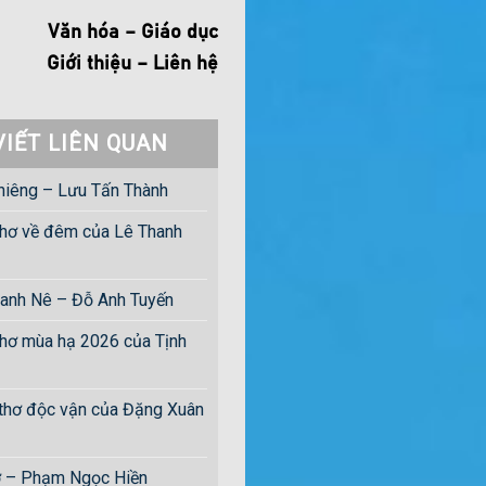
Văn hóa – Giáo dục
Giới thiệu – Liên hệ
VIẾT LIÊN QUAN
hiêng – Lưu Tấn Thành
hơ về đêm của Lê Thanh
anh Nê – Đỗ Anh Tuyến
hơ mùa hạ 2026 của Tịnh
 thơ độc vận của Đặng Xuân
ờ – Phạm Ngọc Hiền