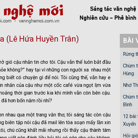
Sáng tác văn nghệ
Nghiên cứu – Phê bình
a (Lê Hứa Huyền Trân)
BÀI 
Rừng t
rở gió cậu nhắn tin cho tôi. Cậu vẫn thế luôn bắt đầu
Chùm t
khỏe không?” hay tại vì những con người xa nhau một
Hùng
g biết có chuyện gì để nói. Tôi cũng thế, vẫn hay e
 Tin nhắn của cậu như một cốc café vừa ngọt lịm vừa
Nhớ Th
hoảng thời gian trước kia khi mình vẫn còn bên cậu.
Chùm t
 đã hơn bốn năm rồi nhỉ?
Bình
en nhau qua một trang văn thơ, tôi sáng tác còn cậu
12 bài
ng biên tập nói cậu đã mail lên tòa soạn mấy lần xin
Xuyến
 tôi, chú cũng khất mãi nhưng rồi thấy cậu thành tâm
Hỏi gi
ang viết nên đánh liều hỏi tôi có nên cho cậu không.