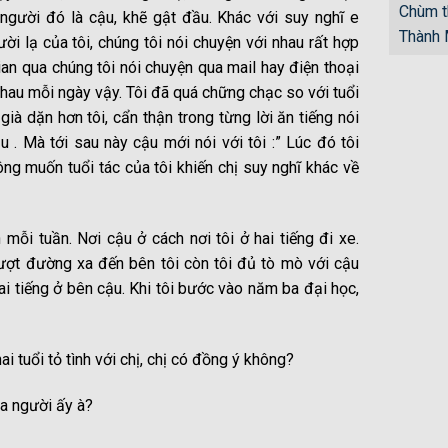
Chùm t
người đó là cậu, khẽ gật đầu. Khác với suy nghĩ e
Thành
ời lạ của tôi, chúng tôi nói chuyện với nhau rất hợp
ian qua chúng tôi nói chuyện qua mail hay điện thoại
hau mỗi ngày vậy. Tôi đã quá chững chạc so với tuổi
ià dặn hơn tôi, cẩn thận trong từng lời ăn tiếng nói
 . Mà tới sau này cậu mới nói với tôi :” Lúc đó tôi
ông muốn tuổi tác của tôi khiến chị suy nghĩ khác về
mỗi tuần. Nơi cậu ở cách nơi tôi ở hai tiếng đi xe.
vượt đường xa đến bên tôi còn tôi đủ tò mò với cậu
ai tiếng ở bên cậu. Khi tôi bước vào năm ba đại học,
i tuổi tỏ tình với chị, chị có đồng ý không?
ủa người ấy à?