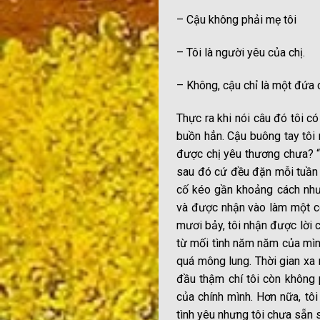
– Cậu không phải mẹ tôi
– Tôi là người yêu của chị.
– Không, cậu chỉ là một đứa c
Thực ra khi nói câu đó tôi c
buồn hẳn. Cậu buông tay tôi r
được chị yêu thương chưa? “
sau đó cứ đều đặn mỗi tuần cậ
cố kéo gần khoảng cách nhưn
và được nhận vào làm một cô
mươi bảy, tôi nhận được lời 
từ mối tình năm năm của mình
quá mông lung. Thời gian xa 
đầu thậm chí tôi còn không 
của chính mình. Hơn nữa, tôi
tình yêu nhưng tôi chưa sẵn 