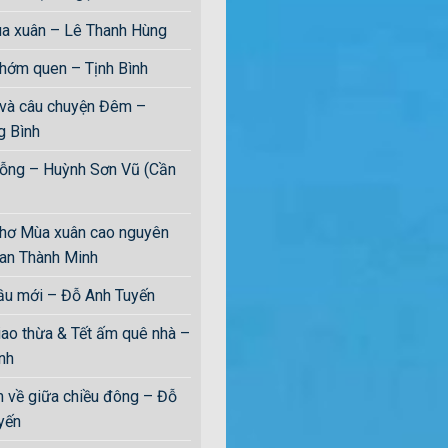
a xuân – Lê Thanh Hùng
hớm quen – Tịnh Bình
 và câu chuyện Đêm –
 Bình
rỗng – Huỳnh Sơn Vũ (Cần
hơ Mùa xuân cao nguyên
an Thành Minh
ầu mới – Đỗ Anh Tuyến
o thừa & Tết ấm quê nhà –
̀nh
 về giữa chiều đông – Đỗ
ến