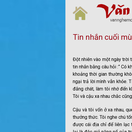
Skip
to
content
Tin nhắn cuối mù
Đột nhiên vào một ngày trời t
tin nhắn bằng câu hỏi :” Có 
khoảng thời gian thường khôn
ngại trả lời mình vẫn khỏe.
đắng chát, làm tôi nhớ đến k
Tôi và cậu xa nhau chắc cũng
Cậu và tôi vốn ở xa nhau, qu
thưởng thức. Tôi nghe chú tổ
được cái địa chỉ để liên lạc
lại là độc giả năng nổ của tr