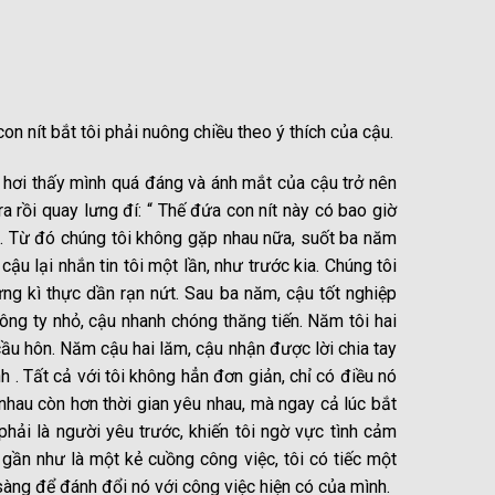
on nít bắt tôi phải nuông chiều theo ý thích của cậu.
ó hơi thấy mình quá đáng và ánh mắt của cậu trở nên
a rồi quay lưng đí: “ Thế đứa con nít này có bao giờ
. Từ đó chúng tôi không gặp nhau nữa, suốt ba năm
u lại nhắn tin tôi một lần, như trước kia. Chúng tôi
g kì thực dần rạn nứt. Sau ba năm, cậu tốt nghiệp
ng ty nhỏ, cậu nhanh chóng thăng tiến. Năm tôi hai
cầu hôn. Năm cậu hai lăm, cậu nhận được lời chia tay
 . Tất cả với tôi không hẳn đơn giản, chỉ có điều nó
nhau còn hơn thời gian yêu nhau, mà ngay cả lúc bắt
phải là người yêu trước, khiến tôi ngờ vực tình cảm
 gần như là một kẻ cuồng công việc, tôi có tiếc một
sàng để đánh đổi nó với công việc hiện có của mình.