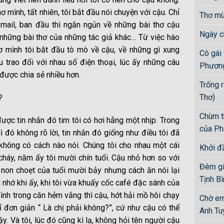
ơ mình, tất nhiên, tôi bắt đầu nói chuyện với cậu. Chỉ
Thơ mù
 mail, ban đầu thì ngắn ngủn về những bài thơ cậu
Ngày c
ề những bài thơ của những tác giả khác… Từ việc hào
ơ mình tôi bắt đầu tò mò về cậu, về những gì xung
Cô gái
u trao đổi với nhau số điện thoại, lúc ấy những câu
Phương
được chia sẻ nhiều hơn.
Trống 
Thơ)
?
Chùm t
được tin nhắn đó tim tôi có hơi hẫng một nhịp. Trong
của Ph
 đó không rõ lời, tin nhắn đó giống như điều tôi đã
không có cách nào nói. Chúng tôi cho nhau một cái
Khởi đ
cháy, năm ấy tôi mười chín tuổi. Cậu nhỏ hơn so với
Đêm gia
 non choẹt của tuổi mười bảy nhưng cách ăn nói lại
Tịnh Bi
i nhớ khi ấy, khi tôi vừa khuấy cốc café đặc sánh của
ình trong căn hẻm vắng thì cậu, hớt hải mồ hôi chạy
Chờ em
hỉ đơn giản “ Là chị phải không?”, cứ như cậu có thể
Anh Tuy
ậy. Và tôi, lúc đó cũng kì lạ, không hỏi tên người cậu