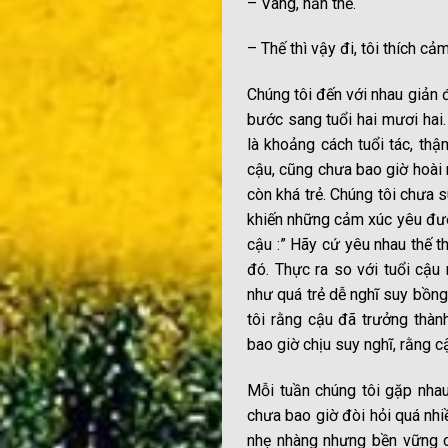
– Vâng, hẳn thế.
– Thế thì vậy đi, tôi thích cả
Chúng tôi đến với nhau giản
bước sang tuổi hai mươi hai. 
là khoảng cách tuổi tác, thậ
cậu, cũng chưa bao giờ hoài 
còn khá trẻ. Chúng tôi chưa 
khiến những cảm xúc yêu đươ
cậu :” Hãy cứ yêu nhau thế th
đó. Thực ra so với tuổi cậu
như quá trẻ dễ nghĩ suy bồng
tôi rằng cậu đã trưởng thàn
bao giờ chịu suy nghĩ, rằng c
Mỗi tuần chúng tôi gặp nhau
chưa bao giờ đòi hỏi quá nhi
nhẹ nhàng nhưng bền vững c