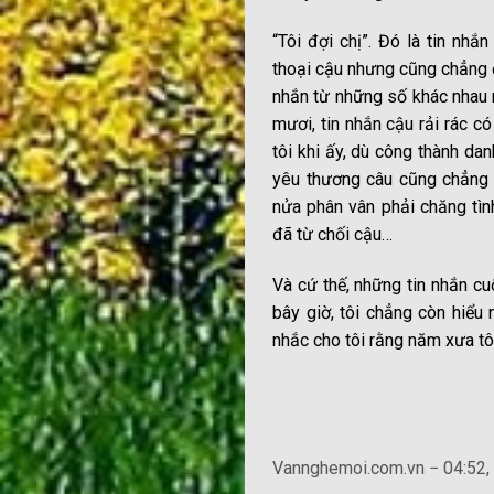
“Tôi đợi chị”. Đó là tin nhắ
thoại cậu nhưng cũng chẳng đ
nhắn từ những số khác nhau mà
mươi, tin nhắn cậu rải rác c
tôi khi ấy, dù công thành da
yêu thương câu cũng chẳng t
nửa phân vân phải chăng tìn
đã từ chối cậu…
Và cứ thế, những tin nhắn cuố
bây giờ, tôi chẳng còn hiểu 
nhắc cho tôi rằng năm xưa tô
Vannghemoi.com.vn − 04:52,