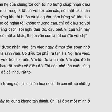
n hệ của chúng tôi còn tôi hờ hững chấp nhận điều
n chương là tất cả với tôi, còn cậu, nói một cách tàn
 những khi tôi buồn và là nguồn cảm hứng vô tận cho
ng có nghĩa tôi không thương cậu, chỉ có điều so với
ảng cách. Tôi nghĩ đâu đó, cậu biết, vì cậu vẫn hay
 có một ai khác, thì tôi vẫn còn là tất cả đối với chị”.
tôi được nhận vào làm việc ngay ở một tòa soạn nhờ
à sinh viên. Có điều tôi phải ra tận Hà Nội làm việc,
vừa tròn hai bốn. Với tôi đó là cơ hội. Với cậu, đó là
nhau rất nhiều về điều đó. Tôi còn nhớ lần cuối cùng
đã cãi nhau rất to:
òn tưởng cậu chín chắn hóa ra chỉ là con nít sợ những
ày tôi cũng không tán thành. Chị lại ở xa một mình ở