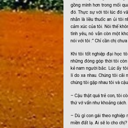
gồng mình hơn trong mối qua
đó. Thực sự với tôi lúc đó vă
nhẫn là liều thuốc an ủi tôi
cảm xúc của tôi. Nói thế khô
tình yêu, nó vẫn còn một kho
nói với tôi :” Chỉ cần chị chưa
Khi tôi tốt nghiệp đại học 
những đóng góp thời tôi còn l
kẻ nam người bắc. Lúc ấy tôi 
lí do xa nhau. Chúng tôi cãi 
chúng tôi gặp nhau tôi và cậu 
– Cậu thật quá trẻ con, tôi c
thứ vớ vẩn như khoảng cách.
– Dù gì con gái theo nghiệp n
miền đất lạ. Ai sẽ lo cho chị?