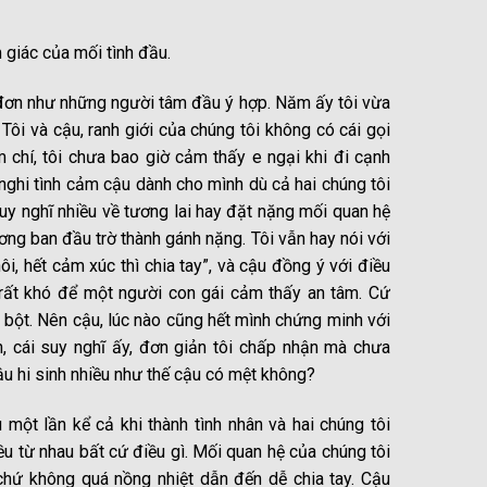
m giác của mối tình đầu.
 đơn như những người tâm đầu ý hợp. Năm ấy tôi vừa
Tôi và cậu, ranh giới của chúng tôi không có cái gọi
m chí, tôi chưa bao giờ cảm thấy e ngại khi đi cạnh
nghi tình cảm cậu dành cho mình dù cả hai chúng tôi
suy nghĩ nhiều về tương lai hay đặt nặng mối quan hệ
ng ban đầu trờ thành gánh nặng. Tôi vẫn hay nói với
ôi, hết cảm xúc thì chia tay”, và cậu đồng ý với điều
 rất khó để một người con gái cảm thấy an tâm. Cứ
 bột. Nên cậu, lúc nào cũng hết mình chứng minh với
h, cái suy nghĩ ấy, đơn giản tôi chấp nhận mà chưa
ậu hi sinh nhiều như thế cậu có mệt không?
 một lần kể cả khi thành tình nhân và hai chúng tôi
ều từ nhau bất cứ điều gì. Mối quan hệ của chúng tôi
hứ không quá nồng nhiệt dẫn đến dễ chia tay. Cậu