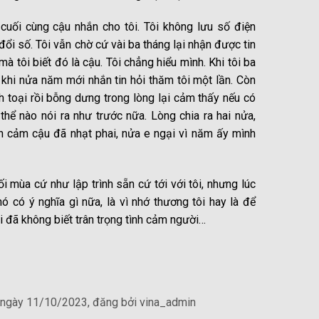
n cuối cùng cậu nhắn cho tôi. Tôi không lưu số điện
ổi số. Tôi vẫn chờ cứ vài ba tháng lại nhận được tin
 tôi biết đó là cậu. Tôi chẳng hiểu mình. Khi tôi ba
ó khi nửa năm mới nhắn tin hỏi thăm tôi một lần. Còn
nh toại rồi bỗng dưng trong lòng lại cảm thấy nếu có
hể nào nói ra như trước nữa. Lòng chia ra hai nửa,
h cảm cậu đã nhạt phai, nửa e ngại vì năm ấy mình
i mùa cứ như lập trình sẵn cứ tới với tôi, nhưng lúc
nó có ý nghĩa gì nữa, là vì nhớ thương tôi hay là để
i đã không biết trân trọng tình cảm người…
 ngày 11/10/2023, đăng bởi vina_admin