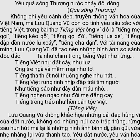
Yêu quá sông Thương nước chảy đôi dòng
(
Qua sông Thương
)
Không chỉ yêu cảnh đẹp, truyền thống văn hóa của
Việt Nam, mà Lưu Quang Vũ còn có tình yêu sâu sắc với
tiếng Việt, trong bài thơ
Tiếng Việt
ông ví đó là “tiếng mẹ
gọi”, “tiếng kéo gỗ”, “tiếng gọi đò”, “tiếng lụa xé”, “tiếng
dập dồn nước lũ xoáy”, “tiếng cha dặn”. Với tài năng của
mình, Lưu Quang Vũ đã tạo nên những hình ảnh so sánh
độc đáo: Ta như chim trong tiếng Việt như rừng…
Tiếng Việt như đất cày, như lụa
Óng tre ngà và mềm mại như tơ.
Tiếng tha thiết nói thường nghe như hát…
Tiếng Việt rung rinh nhịp đập trái tim người
Như tiếng sáo như dây đàn máu nhỏ…
Tiếng nghẹn ngào như đời mẹ đắng cay
Tiếng trong trẻo như hồn dân tộc Việt
(Tiếng Việt)
Lưu Quang Vũ không khắc họa những cái đẹp hùng vĩ
của đất nước, không có những núi cao trập trùng, rừng
sâu hun hút mà lại là những hình ảnh bình dị, gần gũi, vừa
nhẹ nhàng lại vừa thanh tao. Yêu đất nước, yêu văn hóa