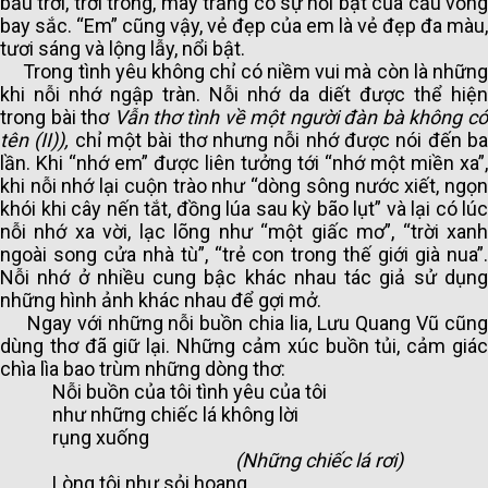
bầu trời, trời trong, mây trắng có sự nổi bật của cầu vồng
bay sắc. “Em” cũng vậy, vẻ đẹp của em là vẻ đẹp đa màu,
tươi sáng và lộng lẫy, nổi bật.
Trong tình yêu không chỉ có niềm vui mà còn là những
khi nỗi nhớ ngập tràn. Nỗi nhớ da diết được thể hiện
trong bài thơ
Vẫn thơ tình về một người đàn bà không có
tên (II)),
chỉ một bài thơ nhưng nỗi nhớ được nói đến b
lần. Khi “nhớ em” được liên tưởng tới “nhớ một miền xa”,
khi nỗi nhớ lại cuộn trào như “dòng sông nước xiết, ngọn
khói khi cây nến tắt, đồng lúa sau kỳ bão lụt” và lại có lúc
nỗi nhớ xa vời, lạc lõng như “một giấc mơ”, “trời xanh
ngoài song cửa nhà tù”, “trẻ con trong thế giới già nua”.
Nỗi nhớ ở nhiều cung bậc khác nhau tác giả sử dụng
những hình ảnh khác nhau để gợi mở.
Ngay với những nỗi buồn chia lia, Lưu Quang Vũ cũng
dùng thơ đã giữ lại. Những cảm xúc buồn tủi, cảm giác
chìa lìa bao trùm những dòng thơ:
Nỗi buồn của tôi tình yêu của tôi
như những chiếc lá không lời
rụng xuống
(
Những chiếc lá rơi
)
Lòng tôi như sỏi hoang