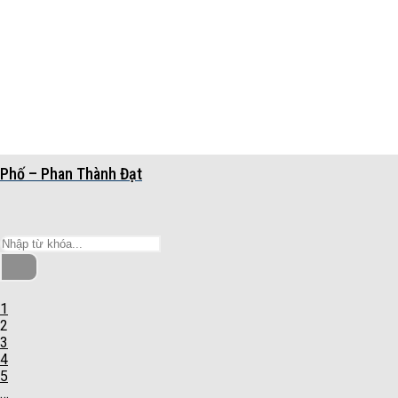
Phố – Phan Thành Đạt
1
2
3
4
5
…