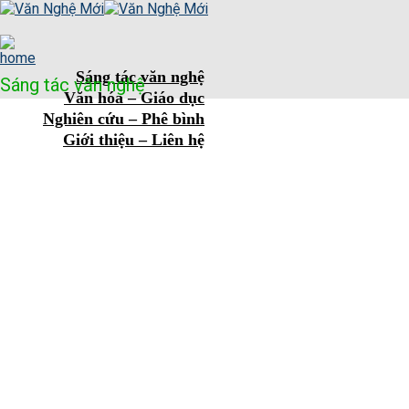
Skip
to
content
Sáng tác văn nghệ
Sáng tác văn nghệ
Văn hóa – Giáo dục
Nghiên cứu – Phê bình
Giới thiệu – Liên hệ