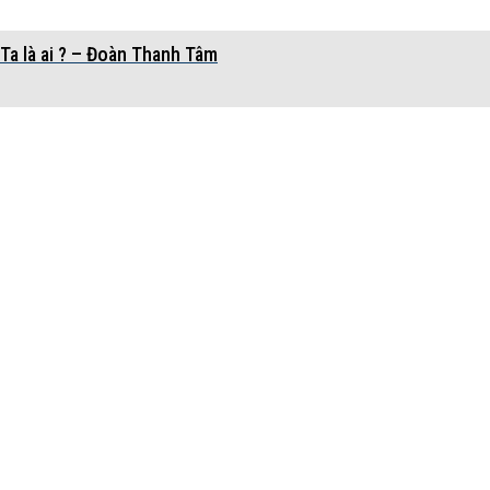
Ta là ai ? – Đoàn Thanh Tâm