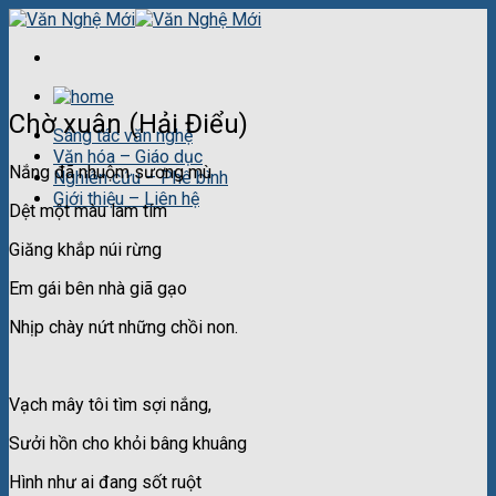
Skip
to
content
Chờ xuân (Hải Điểu)
Sáng tác văn nghệ
Văn hóa – Giáo dục
Nắng đã nhuộm sương mù
Nghiên cứu – Phê bình
Giới thiệu – Liên hệ
Dệt một màu lam tím
Giăng khắp núi rừng
Em gái bên nhà giã gạo
Nhịp chày nứt những chồi non.
Vạch mây tôi tìm sợi nắng,
Sưởi hồn cho khỏi bâng khuâng
Hình như ai đang sốt ruột