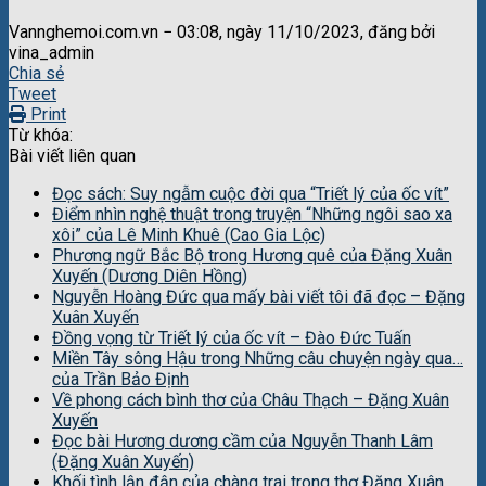
Vannghemoi.com.vn − 03:08, ngày 11/10/2023, đăng bởi
vina_admin
Chia sẻ
Tweet
Print
Từ khóa:
Bài viết liên quan
Đọc sách: Suy ngẫm cuộc đời qua “Triết lý của ốc vít”
Điểm nhìn nghệ thuật trong truyện “Những ngôi sao xa
xôi” của Lê Minh Khuê (Cao Gia Lộc)
Phương ngữ Bắc Bộ trong Hương quê của Đặng Xuân
Xuyến (Dương Diên Hồng)
Nguyễn Hoàng Đức qua mấy bài viết tôi đã đọc – Đặng
Xuân Xuyến
Đồng vọng từ Triết lý của ốc vít – Đào Đức Tuấn
Miền Tây sông Hậu trong Những câu chuyện ngày qua…
của Trần Bảo Định
Về phong cách bình thơ của Châu Thạch – Đặng Xuân
Xuyến
Đọc bài Hương dương cầm của Nguyễn Thanh Lâm
(Đặng Xuân Xuyến)
Khối tình lận đận của chàng trai trong thơ Đặng Xuân