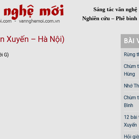
Sáng tác văn nghệ
Nghiên cứu – Phê bình
n Xuyến – Hà Nội)
BÀI 
Rừng t
)
Chùm t
Hùng
Nhớ Th
Chùm t
Bình
12 bài
Xuyến
Hỏi gi