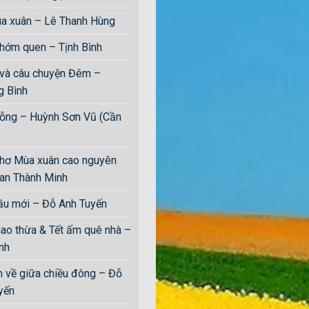
a xuân – Lê Thanh Hùng
hớm quen – Tịnh Bình
 và câu chuyện Đêm –
 Bình
rỗng – Huỳnh Sơn Vũ (Cần
hơ Mùa xuân cao nguyên
an Thành Minh
ầu mới – Đỗ Anh Tuyến
o thừa & Tết ấm quê nhà –
̀nh
 về giữa chiều đông – Đỗ
ến