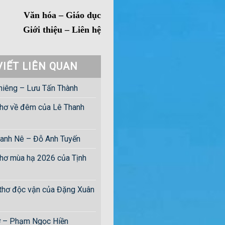
Văn hóa – Giáo dục
Giới thiệu – Liên hệ
VIẾT LIÊN QUAN
hiêng – Lưu Tấn Thành
hơ về đêm của Lê Thanh
anh Nê – Đỗ Anh Tuyến
hơ mùa hạ 2026 của Tịnh
 thơ độc vận của Đặng Xuân
ờ – Phạm Ngọc Hiền