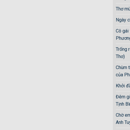
Thơ mù
Ngày c
Cô gái
Phương
Trống 
Thơ)
Chùm t
của Ph
Khởi đ
Đêm gia
Tịnh Bi
Chờ em
Anh Tuy