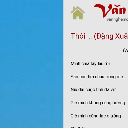
Skip
to
content
Thôi … (Đặng Xuâ
(với G
Mình chia tay lâu rồi
Sao còn tìm nhau trong mơ
Níu dài cuộc tình đã vỡ
Giờ mình không cùng hướng
Giờ mình cũng lạc giường