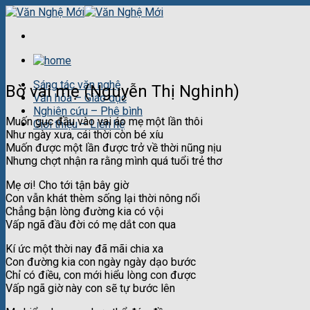
Skip
to
content
Sáng tác văn nghệ
Bờ vai mẹ (Nguyễn Thị Nghinh)
Văn hóa – Giáo dục
Nghiên cứu – Phê bình
Muốn gục đầu vào vai áo mẹ một lần thôi
Giới thiệu – Liên hệ
Như ngày xưa, cái thời còn bé xíu
Muốn được một lần được trở về thời nũng nịu
Nhưng chợt nhận ra rằng mình quá tuổi trẻ thơ
Mẹ ơi! Cho tới tận bây giờ
Con vẫn khát thèm sống lại thời nông nổi
Chẳng bận lòng đường kia có vội
Vấp ngã đầu đời có mẹ dắt con qua
Kí ức một thời nay đã mãi chia xa
Con đường kia con ngày ngày dạo bước
Chỉ có điều, con mới hiểu lòng con được
Vấp ngã giờ này con sẽ tự bước lên