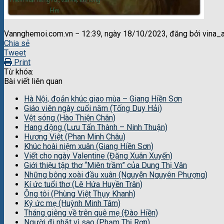
Vannghemoi.com.vn − 12:39, ngày 18/10/2023, đăng bởi vina_
Chia sẻ
Tweet
Print
Từ khóa:
Bài viết liên quan
Hà Nội, đoản khúc giao mùa – Giang Hiền Sơn
Giáo viên ngày cuối năm (Tống Duy Hải)
Vệt sóng (Hào Thiện Chân)
Hang động (Lưu Tấn Thành – Ninh Thuận)
Hương Việt (Phan Minh Châu)
Khúc hoài niệm xuân (Giang Hiền Sơn)
Viết cho ngày Valentine (Đặng Xuân Xuyến)
Giới thiệu tập thơ “Miên trầm” của Dung Thị Vân
Những bông xoài đầu xuân (Nguyễn Nguyên Phượng)
Kí ức tuổi thơ (Lê Hứa Huyền Trân)
Ông tôi (Phùng Việt Thụy Khanh)
Ký ức mẹ (Huỳnh Minh Tâm)
Tháng giêng về trên quê mẹ (Đào Hiền)
Người đi nhặt vì sao (Phạm Thị Rơn)