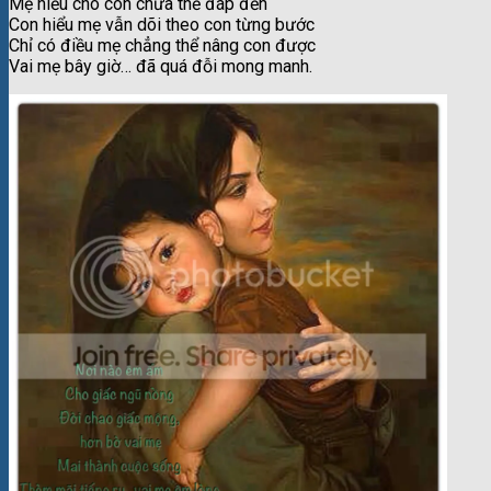
Mẹ hiểu cho con chưa thể đáp đền
Con hiểu mẹ vẫn dõi theo con từng bước
Chỉ có điều mẹ chẳng thể nâng con được
Vai mẹ bây giờ… đã quá đỗi mong manh.