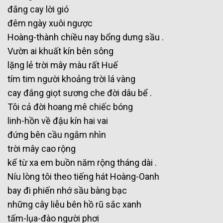
đắng cay lời gió
đêm ngày xuôi ngược
Hoàng-thành chiều nay bổng dưng sầu .
Vườn ai khuất kín bên sông
lặng lẻ trời mây màu rất Huế
tím tim người khoảng trời lá vàng
cay đắng giọt sương che đời dâu bể .
Tôi cả đời hoang mê chiếc bóng
linh-hồn về đậu kín hai vai
đứng bên cầu ngắm nhìn
trời mây cao rộng
kể từ xa em buồn năm rộng tháng dài .
Níu lòng tôi theo tiếng hát Hoàng-Oanh
bay đi phiến nhớ sầu bàng bạc
những cây liễu bên hồ rũ sắc xanh
tấm-lụa-đào người phơi