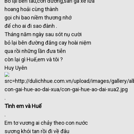
Bỏ lại bến tàu,con đường,sân ga xe lửa
hoang hoải cùng thành
gọi chi bao niềm thương nhớ
để cho ai đi sao đành .
Tháng năm ngày sau sót nụ cười
bỏ lại bên đường đắng cay hoài niệm
qua rồi những lần đưa tiễn
còn lại gì Huế,em và tôi ?
Huy Uyên
.
Tình em và Huế
.
Em tơ vương ai chảy theo con nước
sương khói tan rồi đi về đâu