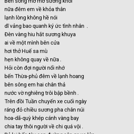
Bên sông mờ mờ sương khói
nữa đêm em về khỏa thân
lạnh lòng không hề nói
dĩ vảng bao quanh ký ức tình nhân .
Đèn vàng hiu hắt sương khuya
ai về một mình bên cửa
hơi thở Huế sa mù
hẹn không quay về nữa .
Hỏi còn đợi người nổi nhớ
bến Thừa-phủ đêm về lạnh hoang
bên sông em hai chân thả
nước vờ nghiêng trôi bập bềnh .
Trên đồi Tuần chuyến xe cuối ngày
ráng đỏ chiều sương pha chân núi
hoa-dã-quỳ khép cánh vàng bay
chia tay thôi người về chi quá vội .