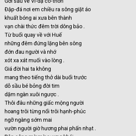
Gởi sầu về Vĩ-dạ cô-thôn
Đập-đá nơi em chiều ra sông giặt áo
khuất bóng ai xưa bên thành
vạn chài thức đêm trời dông bảo .
Từ buổi quay về với Huế
những đêm đứng lặng bên sông
đớn đau người và nhớ
xót xa xát muối vào lòng .
Giá đời hai ta không
mang theo tiếng thở dài buổi trước
dỗ sầu bé bỏng đời tim
dặm ngàn xuôi ngược .
Thôi đâu những giấc mộng người
hoang trôi từng nổi trôi hạnh-phúc
ngỡ ngàng sớm mai
vườn người giờ hương phai phấn nhạt .