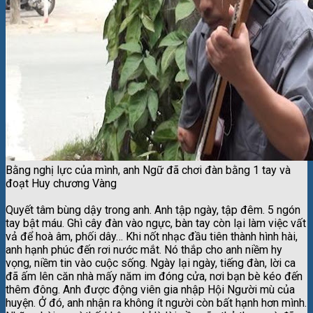
Bằng nghị lực của mình, anh Ngữ đã chơi đàn bằng 1 tay và
đoạt Huy chương Vàng
Quyết tâm bùng dậy trong anh. Anh tập ngày, tập đêm. 5 ngón
tay bật máu. Ghì cây đàn vào ngực, bàn tay còn lại làm việc vất
vả để hoà âm, phối dây… Khi nốt nhạc đầu tiên thành hình hài,
anh hạnh phúc đến rơi nước mắt. Nó thắp cho anh niềm hy
vọng, niềm tin vào cuộc sống. Ngày lại ngày, tiếng đàn, lời ca
đã ấm lên căn nhà mấy năm im đóng cửa, nơi bạn bè kéo đến
thêm đông. Anh được động viên gia nhập Hội Người mù của
huyện. Ở đó, anh nhận ra không ít người còn bất hạnh hơn mình.