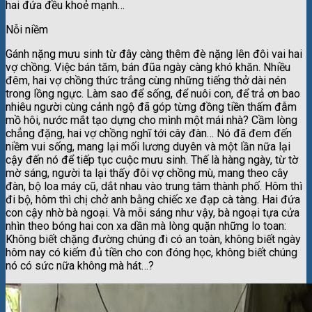
hai đứa đều khoẻ mạnh…
Nỗi niềm
Gánh nặng mưu sinh từ đây càng thêm đè nặng lên đôi vai hai
vợ chồng. Việc bán tăm, bán đũa ngày càng khó khăn. Nhiều
đêm, hai vợ chồng thức trắng cùng những tiếng thở dài nén
trong lồng ngực. Làm sao để sống, để nuôi con, để trả ơn bao
nhiêu người cùng cảnh ngộ đã góp từng đồng tiền thấm đẫm
mồ hôi, nước mắt tạo dựng cho mình một mái nhà? Cầm lòng
chẳng đặng, hai vợ chồng nghĩ tới cây đàn… Nó đã đem đến
niềm vui sống, mang lại mối lương duyên và một lần nữa lại
cậy đến nó để tiếp tục cuộc mưu sinh. Thế là hàng ngày, từ tờ
mờ sáng, người ta lại thấy đôi vợ chồng mù, mang theo cây
đàn, bộ loa máy cũ, dắt nhau vào trung tâm thành phố. Hôm thì
đi bộ, hôm thì chị chở anh bằng chiếc xe đạp cà tàng. Hai đứa
con cậy nhờ bà ngoại. Và mỗi sáng như vậy, bà ngoại tựa cửa
nhìn theo bóng hai con xa dần mà lòng quặn những lo toan:
Không biết chặng đường chúng đi có an toàn, không biết ngày
hôm nay có kiếm đủ tiền cho con đóng học, không biết chúng
nó có sức nữa không mà hát…?