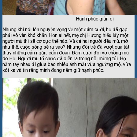
Hạnh phúc giản dị
Nhưng khi nói lên nguyện vọng về một đám cưới, họ đã gặp
phải vô vàn khó khăn. Hơn ai hết, mẹ chị Hương hiểu lấy một
người mù thì sẽ cơ cực thế nào. Và cả hai người đều mù, mờ
như thế, cuộc sống sẽ ra sao? Nhưng đôi trẻ đã vượt qua tất
thảy những cản ngăn, cấm đoán. Đám cưới đôi vợ chồng mù
do Hội Người mù tổ chức đã diễn ra trong nỗi mừng tủi. Họ
nắm tay nhau đi giữa bao nhiêu ánh mắt vừa ngưỡng mộ, vừa
xót xa và tin rằng mình đang nắm giữ hạnh phúc.