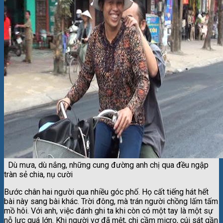
Dù mưa, dù nắng, những cung đường anh chị qua đều ngập
tràn sẻ chia, nụ cười
Bước chân hai người qua nhiều góc phố. Họ cất tiếng hát hết
bài này sang bài khác. Trời đông, mà trán người chồng lấm tấm
mồ hôi. Với anh, việc đánh ghi ta khi còn có một tay là một sự
nỗ lực quá lớn. Khi người vợ đã mệt, chị cầm micro, cúi sát gần