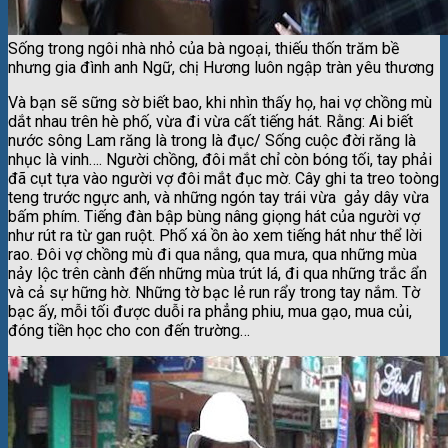
Sống trong ngôi nhà nhỏ của bà ngoại, thiếu thốn trăm bề
nhưng gia đình anh Ngữ, chị Hương luôn ngập tràn yêu thương
Và bạn sẽ sững sờ biết bao, khi nhìn thấy họ, hai vợ chồng mù
dắt nhau trên hè phố, vừa đi vừa cất tiếng hát. Rằng: Ai biết
nước sông Lam răng là trong là đục/ Sống cuộc đời răng là
nhục là vinh…. Người chồng, đôi mắt chỉ còn bóng tối, tay phải
đã cụt tựa vào người vợ đôi mắt đục mờ. Cây ghi ta treo toòng
teng trước ngực anh, và những ngón tay trái vừa gảy dây vừa
bấm phím. Tiếng đàn bập bùng nâng giọng hát của người vợ
như rút ra từ gan ruột. Phố xá ồn ào xem tiếng hát như thể lời
rao. Đôi vợ chồng mù đi qua nắng, qua mưa, qua những mùa
nảy lộc trên cành đến những mùa trút lá, đi qua những trắc ẩn
và cả sự hững hờ. Những tờ bạc lẻ run rẩy trong tay nắm. Tờ
bạc ấy, mỗi tối được duỗi ra phẳng phiu, mua gạo, mua củi,
đóng tiền học cho con đến trường…