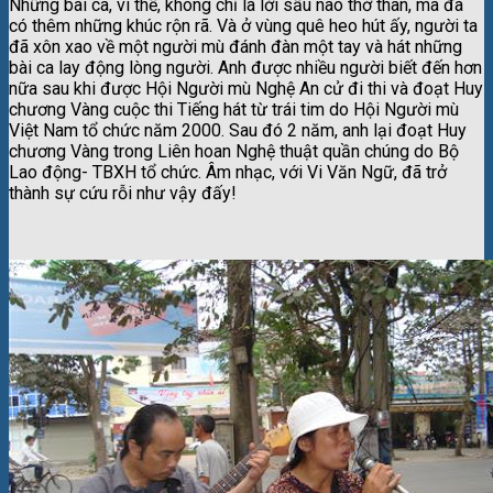
Những bài ca, vì thế, không chỉ là lời sầu não thở than, mà đã
có thêm những khúc rộn rã. Và ở vùng quê heo hút ấy, người ta
đã xôn xao về một người mù đánh đàn một tay và hát những
bài ca lay động lòng người. Anh được nhiều người biết đến hơn
nữa sau khi được Hội Người mù Nghệ An cử đi thi và đoạt Huy
chương Vàng cuộc thi Tiếng hát từ trái tim do Hội Người mù
Việt Nam tổ chức năm 2000. Sau đó 2 năm, anh lại đoạt Huy
chương Vàng trong Liên hoan Nghệ thuật quần chúng do Bộ
Lao động- TBXH tổ chức. Âm nhạc, với Vi Văn Ngữ, đã trở
thành sự cứu rỗi như vậy đấy!