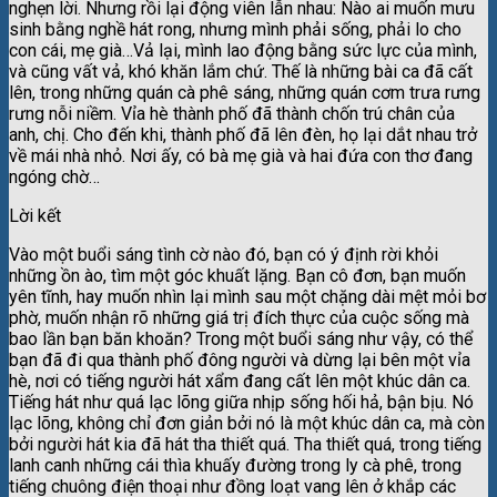
nghẹn lời. Nhưng rồi lại động viên lẫn nhau: Nào ai muốn mưu
sinh bằng nghề hát rong, nhưng mình phải sống, phải lo cho
con cái, mẹ già…Vả lại, mình lao động bằng sức lực của mình,
và cũng vất vả, khó khăn lắm chứ. Thế là những bài ca đã cất
lên, trong những quán cà phê sáng, những quán cơm trưa rưng
rưng nỗi niềm. Vỉa hè thành phố đã thành chốn trú chân của
anh, chị. Cho đến khi, thành phố đã lên đèn, họ lại dắt nhau trở
về mái nhà nhỏ. Nơi ấy, có bà mẹ già và hai đứa con thơ đang
ngóng chờ…
Lời kết
Vào một buổi sáng tình cờ nào đó, bạn có ý định rời khỏi
những ồn ào, tìm một góc khuất lặng. Bạn cô đơn, bạn muốn
yên tĩnh, hay muốn nhìn lại mình sau một chặng dài mệt mỏi bơ
phờ, muốn nhận rõ những giá trị đích thực của cuộc sống mà
bao lần bạn băn khoăn? Trong một buổi sáng như vậy, có thể
bạn đã đi qua thành phố đông người và dừng lại bên một vỉa
hè, nơi có tiếng người hát xẩm đang cất lên một khúc dân ca.
Tiếng hát như quá lạc lõng giữa nhịp sống hối hả, bận bịu. Nó
lạc lõng, không chỉ đơn giản bởi nó là một khúc dân ca, mà còn
bởi người hát kia đã hát tha thiết quá. Tha thiết quá, trong tiếng
lanh canh những cái thìa khuấy đường trong ly cà phê, trong
tiếng chuông điện thoại như đồng loạt vang lên ở khắp các