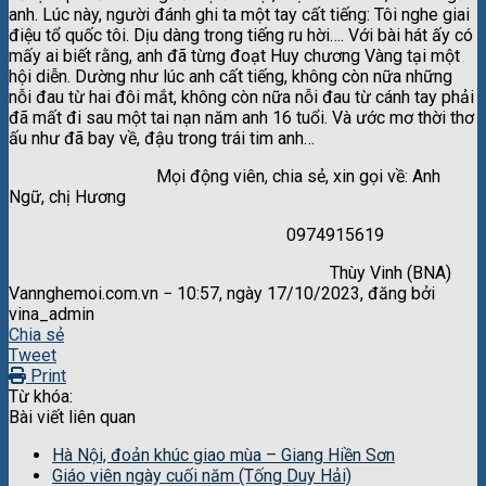
anh. Lúc này, người đánh ghi ta một tay cất tiếng: Tôi nghe giai
điệu tổ quốc tôi. Dịu dàng trong tiếng ru hời…. Với bài hát ấy có
mấy ai biết rằng, anh đã từng đoạt Huy chương Vàng tại một
hội diễn. Dường như lúc anh cất tiếng, không còn nữa những
nỗi đau từ hai đôi mắt, không còn nữa nỗi đau từ cánh tay phải
đã mất đi sau một tai nạn năm anh 16 tuổi. Và ước mơ thời thơ
ấu như đã bay về, đậu trong trái tim anh…
Mọi động viên, chia sẻ, xin gọi về: Anh
Ngữ, chị Hương
0974915619
Thùy Vinh (BNA)
Vannghemoi.com.vn − 10:57, ngày 17/10/2023, đăng bởi
vina_admin
Chia sẻ
Tweet
Print
Từ khóa:
Bài viết liên quan
Hà Nội, đoản khúc giao mùa – Giang Hiền Sơn
Giáo viên ngày cuối năm (Tống Duy Hải)