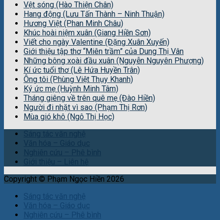
Vệt sóng (Hào Thiện Chân)
Hang động (Lưu Tấn Thành – Ninh Thuận)
Hương Việt (Phan Minh Châu)
Khúc hoài niệm xuân (Giang Hiền Sơn)
Viết cho ngày Valentine (Đặng Xuân Xuyến)
Giới thiệu tập thơ “Miên trầm” của Dung Thị Vân
Những bông xoài đầu xuân (Nguyễn Nguyên Phượng)
Kí ức tuổi thơ (Lê Hứa Huyền Trân)
Ông tôi (Phùng Việt Thụy Khanh)
Ký ức mẹ (Huỳnh Minh Tâm)
Tháng giêng về trên quê mẹ (Đào Hiền)
Người đi nhặt vì sao (Phạm Thị Rơn)
Mùa gió khô (Ngô Thị Học)
Sáng tác văn nghệ
Văn hóa – Giáo dục
Nghiên cứu – Phê bình
Giới thiệu – Liên hệ
Copyright © Phạm Ngọc Hiền 2026
Sáng tác văn nghệ
Văn hóa – Giáo dục
Nghiên cứu – Phê bình