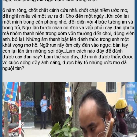
6 năm ròng, chốt chặt cánh cửa nhà, chốt chặt niềm ước mơ,
để nghĩ nhiều về một sự ra đi. Cho đến một ngày…Khi còn lại
một mình trong căn phòng nhỏ, đối diện với 4 bức tường im và
bóng tối, Ngữ lần bước chân cô độc và vấp phải cây đàn ghi ta
mà nhóm thanh niên trong xóm vẫn thường đến chơi, động viên
anh, bỏ lại. Những âm thanh bật lên đánh thức trong anh một
khát vọng mơ hồ. Ngữ run rẩy ôm cây đàn vào ngực, bàn tay
còn lại lần tìm những sợi dây…Làm cách nào đây để đánh
được cây đàn này? Làm thế nào đây, để mình được thấy, được
vẽ cuộc sống đầy ánh sáng, được bày tỏ những ước mơ đã
nguội tàn?