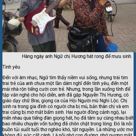
Hàng ngày anh Ngữ chị Hương hát rong để mưu sinh.
Tình yêu
Đến với âm nhạc, Ngữ tìm thấy niềm vui sống, nhưng trái tim
trai trẻ của anh chưa một lần dám nghĩ đến tình yêu, đến một
mái nhà rộn tiếng cười con trẻ. Nhưng, trong lần xuống tỉnh để
tập văn nghệ cho hội diễn, anh đã gặp Nguyễn Thị Hương, cô
giáo dạy chữ Brai, giọng ca của Hội Người mù Nghi Lộc. Chị
sinh ra trong gia đình có người cha bị mù, bản thân chị và em
trai cũng bị mờ mắt bẩm sinh. Hai người đồng cảnh ngộ, lại
mến nhau qua tiếng đàn giọng hát, họ đã tâm sự cùng nhau biết
bao nhiêu chuyện vốn tưởng đã chôn chặt trong lòng. Đó là nỗi
buồn tủi suốt tuổi thơ nghèo khó, tật nguyền. Là những ước mơ
không đủ sức cất cánh. Là nỗi nhớ con đường, nhớ gương mặt