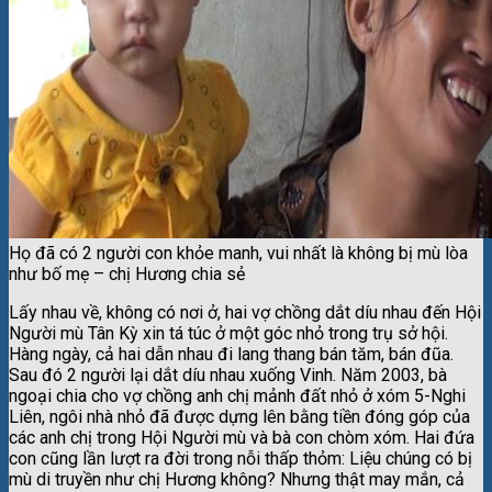
Họ đã có 2 người con khỏe manh, vui nhất là không bị mù lòa
như bố mẹ – chị Hương chia sẻ
Lấy nhau về, không có nơi ở, hai vợ chồng dắt díu nhau đến Hội
Người mù Tân Kỳ xin tá túc ở một góc nhỏ trong trụ sở hội.
Hàng ngày, cả hai dẫn nhau đi lang thang bán tăm, bán đũa.
Sau đó 2 người lại dắt díu nhau xuống Vinh. Năm 2003, bà
ngoại chia cho vợ chồng anh chị mảnh đất nhỏ ở xóm 5-Nghi
Liên, ngôi nhà nhỏ đã được dựng lên bằng tiền đóng góp của
các anh chị trong Hội Người mù và bà con chòm xóm. Hai đứa
con cũng lần lượt ra đời trong nỗi thấp thỏm: Liệu chúng có bị
mù di truyền như chị Hương không? Nhưng thật may mắn, cả