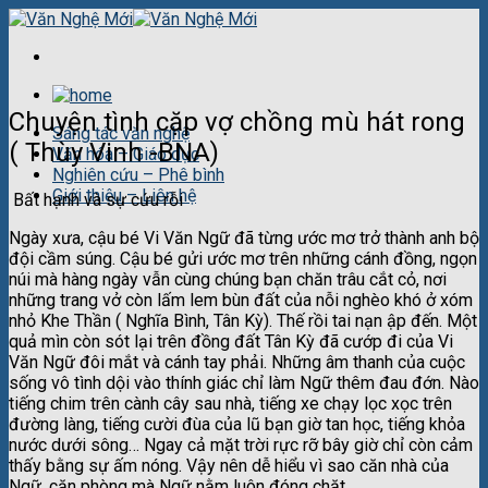
Skip
to
content
Chuyện tình cặp vợ chồng mù hát rong
Sáng tác văn nghệ
( Thùy Vinh -BNA)
Văn hóa – Giáo dục
Nghiên cứu – Phê bình
Giới thiệu – Liên hệ
Bất hạnh và sự cứu rỗi
Ngày xưa, cậu bé Vi Văn Ngữ đã từng ước mơ trở thành anh bộ
đội cầm súng. Cậu bé gửi ước mơ trên những cánh đồng, ngọn
núi mà hàng ngày vẫn cùng chúng bạn chăn trâu cắt cỏ, nơi
những trang vở còn lấm lem bùn đất của nỗi nghèo khó ở xóm
nhỏ Khe Thần ( Nghĩa Bình, Tân Kỳ). Thế rồi tai nạn ập đến. Một
quả mìn còn sót lại trên đồng đất Tân Kỳ đã cướp đi của Vi
Văn Ngữ đôi mắt và cánh tay phải. Những âm thanh của cuộc
sống vô tình dội vào thính giác chỉ làm Ngữ thêm đau đớn. Nào
tiếng chim trên cành cây sau nhà, tiếng xe chạy lọc xọc trên
đường làng, tiếng cười đùa của lũ bạn giờ tan học, tiếng khỏa
nước dưới sông… Ngay cả mặt trời rực rỡ bây giờ chỉ còn cảm
thấy bằng sự ấm nóng. Vậy nên dễ hiểu vì sao căn nhà của
Ngữ, căn phòng mà Ngữ nằm luôn đóng chặt.