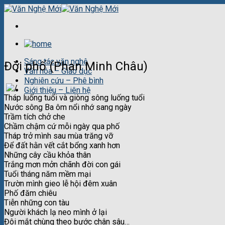
Skip
to
content
Sáng tác văn nghệ
Đời phố (Phan Minh Châu)
Văn hóa – Giáo dục
Nghiên cứu – Phê bình
Giới thiệu – Liên hệ
Tháp luống tuổi và giòng sông luống tuổi
Nước sông Ba ôm nổi nhớ sang ngày
Trầm tích chở che
Chầm chậm cứ mỗi ngày qua phố
Tháp trở mình sau mùa trăng vỡ
Để đất hằn vết cắt bổng xanh hơn
Những cây cầu khỏa thân
Trắng mơn mởn chãnh đời con gái
Tuổi tháng năm mềm mại
Trườn mình gieo lễ hội đêm xuân
Phố đăm chiêu
Tiễn những con tàu
Người khách lạ neo mình ở lại
Đôi mắt chùng theo bước chân sâu…