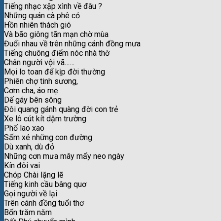
Tiếng nhạc xập xình về đâu ?
Những quán cà phê cỏ
Hồn nhiên thách gió
Và bão giông tãn mạn chờ mùa
Đuổi nhau về trên những cánh đồng mưa
Tiếng chuông điểm nóc nhà thờ
Chân người vội vã……
Mọi lo toan để kịp đời thường
Phiên chợ tinh sương,
Cơm cha, áo mẹ
Dế gáy bên sông
Đôi quang gánh quàng đời con trẻ
Xe lô cút kít dặm trường
Phố lao xao
Sấm xé những con đường
Dù xanh, dù đỏ
Những cơn mưa mây mẩy neo ngày
Kín đôi vai
Chóp Chài lặng lẽ
Tiếng kinh cầu bâng quơ
Gọi người về lại
Trên cánh đồng tuổi thơ
Bốn trăm năm