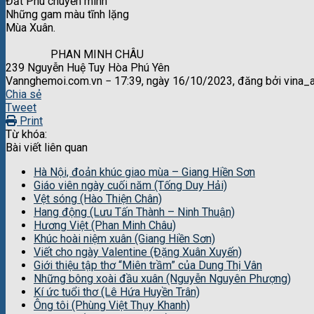
Đất Phú chuyển mình
Những gam màu tĩnh lặng
Mùa Xuân.
PHAN MINH CHÂU
239 Nguyễn Huệ Tuy Hòa Phú Yên
Vannghemoi.com.vn − 17:39, ngày 16/10/2023, đăng bởi vina_
Chia sẻ
Tweet
Print
Từ khóa:
Bài viết liên quan
Hà Nội, đoản khúc giao mùa – Giang Hiền Sơn
Giáo viên ngày cuối năm (Tống Duy Hải)
Vệt sóng (Hào Thiện Chân)
Hang động (Lưu Tấn Thành – Ninh Thuận)
Hương Việt (Phan Minh Châu)
Khúc hoài niệm xuân (Giang Hiền Sơn)
Viết cho ngày Valentine (Đặng Xuân Xuyến)
Giới thiệu tập thơ “Miên trầm” của Dung Thị Vân
Những bông xoài đầu xuân (Nguyễn Nguyên Phượng)
Kí ức tuổi thơ (Lê Hứa Huyền Trân)
Ông tôi (Phùng Việt Thụy Khanh)