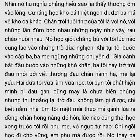
Nhìn nó tiu nghỉu chẳng hiểu sao lại thấy thương ôm
vào lòng: Cứ ráng học kho cá thiệt ngon đi, đợi ba má
về kho cá khác. Chân trời tuổi thơ của tôi là với nó, với
những lần đùm bọc nhau những ngày như vậy, rau
cháo nuôi nhau. Nó học giỏi, chẳng bù với tôi lúc nào
cũng lao vào những trò đùa nghịch. Khi tụi tôi bước
vào cấp ba, ba mẹ ngừng những chuyến đi. Gia cảnh
bắt đầu bước vào những khó khăn, ba tôi hay trở trời
đau nhói bởi vết thương đau chân hành hạ, mẹ lại
yếu. Hai đứa tôi vừa làm vừa học, tới bận tôi phát hiện
mình bị đau gan, cũng may là chưa biến chứng
nhưng thi thoảng lại trở đau không làm gì được, chỉ
biết nằm nhà. Em tôi miệt mài theo má gánh lúa ra
đồng, chân hong nắng đỏ hỏn, lúc nào cũng thế, học
xong trước tôi rồi phụ mẹ, vỗ ngực tự hào: Chị ngồi
học đi cho vững, em phụ má được rồi. Nó thay ba