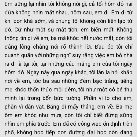
Em sững lại nhìn tôi không nói gì, cả tối hôm đó hai
đứa không nhìn mặt nhau, hôm sau, em đi. Em đi từ
khi còn khá sớm, và chúng tôi không còn liên lạc từ
đó. Cứ như một sự mất tích, em biến mất. Không
thông tin gì về em, ba má khóc hết nước mắt, còn tôi
đắng lòng chẳng nói rõ thành lời. Đầu óc tôi chỉ
quanh quẩn với những nghĩ suy rằng việc em bỏ nhà
ra đi là tại tôi, tại những câu mắng em của tôi ngày
hôm đó. Ngày này qua ngày khác, tôi lân la hỏi khắp
nơi về em, tóc ba sau những đêm bạc trắng, tiếng
mẹ khóc thổn thức mỗi đêm, tôi như một cô bé thu
mình lại trong bốn bức tường. Phần vì lo cho em,
phần vì dằn vặt. Bẵng đi mấy tháng, em về. Ba mẹ
ôm em khóc như mưa, còn tôi chỉ biết đứng sững
nhìn em phía trước. Em đã có công việc ổn định trên
phố, không học tiếp con đường đại học còn đang