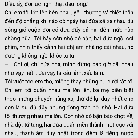
Điều ấy, đôi lúc nghĩ thật đau lòng.”
Chị em tôi lớn lên bên nhau, yêu thương và thiết thân
đến độ chẳng khi nào có ngày hai đứa sẽ xa nhau dù
sóng gió cuộc đời có đưa đẩy cả hai đến mức nào
chăng nữa. Tôi hãy còn nhớ có bận, hai đứa ngồi coi
phim, nhìn thấy cảnh hai chị em nhà nọ cãi nhau, nó
đương không ngồi khóc tu tu:
– Chị ơi, chị hứa nha, mình đừng bao giờ cãi nhau
như vậy hết… Cãi vậy là xấu lắm, xấu lắm.
Tôi vuốt tóc em thơ, miệng thay những nụ cười rất rõ.
Chị em tôi quấn nhau mà lớn lên, ba mẹ biền biệt
theo những chuyến hàng xa, thứ để lại duy nhất cho
con là sự đủ đầy nhưng đong tràn nỗi nhớ. Hai đứa
tôi thương nhau mà lớn. Còn nhớ có bận bão chợt về,
nhà dột tứ tung, hai đứa quấn mền thành một cục với
nhau, thanh âm duy nhất trong đêm là tiếng nước