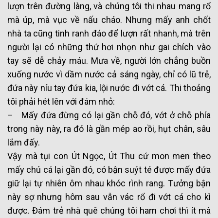
lượn trên đường làng, và chúng tôi thi nhau mang rổ
mà úp, mà vục về nấu cháo. Nhưng mấy anh chốt
nhà ta cũng tinh ranh đáo để lượn rất nhanh, mà trên
người lại có những thứ hơi nhọn như gai chích vào
tay sẽ dễ chảy máu. Mưa về, người lớn chẳng buồn
xuống nước vì dầm nước cả sáng ngày, chỉ có lũ trẻ,
đứa này níu tay đứa kia, lội nước đi vớt cá. Thi thoảng
tôi phải hét lên với đám nhỏ:
– Mấy đứa đừng có lại gần chỗ đó, vớt ở chỗ phía
trong này này, ra đó là gần mép ao rồi, hụt chân, sâu
lắm đấy.
Vậy mà tụi con Út Ngọc, Út Thu cứ mon men theo
mấy chú cá lại gần đó, có bận suýt té được mấy đứa
giữ lại tự nhiên ôm nhau khóc rình rang. Tưởng bận
này sợ nhưng hôm sau vẫn vác rổ đi vớt cá cho kì
được. Đám trẻ nhà quê chúng tôi ham chơi thì ít mà