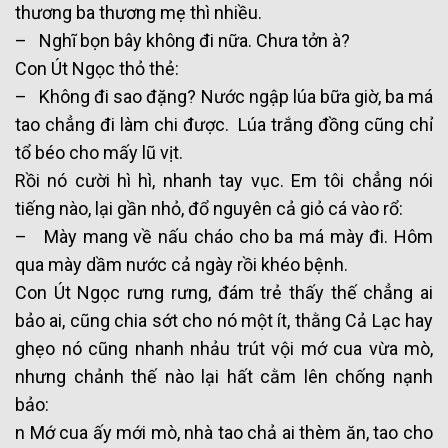
thương ba thương mẹ thì nhiều.
– Nghĩ bọn bây không đi nữa. Chưa tởn à?
Con Út Ngọc thỏ thẻ:
– Không đi sao đặng? Nước ngập lúa bữa giờ, ba má
tao chẳng đi làm chi được. Lúa trắng đồng cũng chỉ
tổ béo cho mấy lũ vịt.
Rồi nó cười hì hì, nhanh tay vục. Em tôi chẳng nói
tiếng nào, lại gần nhỏ, đổ nguyên cả giỏ cá vào rổ:
– Mày mang về nấu cháo cho ba má mày đi. Hôm
qua mày dầm nước cả ngày rồi khéo bệnh.
Con Út Ngọc rưng rưng, đám trẻ thấy thế chẳng ai
bảo ai, cũng chia sớt cho nó một ít, thằng Cả Lạc hay
ghẹo nó cũng nhanh nhảu trút vội mớ cua vừa mò,
nhưng chảnh thế nào lại hất cằm lên chống nạnh
bảo:
n Mớ cua ấy mới mò, nhà tao chả ai thèm ăn, tao cho