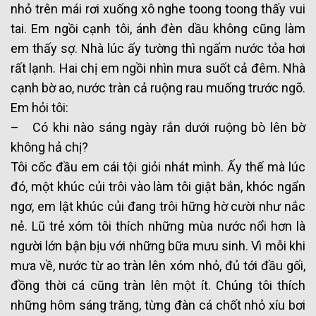
nhỏ trên mái rơi xuống xô nghe toong toong thấy vui
tai. Em ngồi cạnh tôi, ánh đèn dầu không cũng làm
em thấy sợ. Nhà lúc ấy tường thì ngấm nước tỏa hơi
rất lạnh. Hai chị em ngồi nhìn mưa suốt cả đêm. Nhà
cạnh bờ ao, nước tràn cả ruộng rau muống trước ngõ.
Em hỏi tôi:
– Có khi nào sáng ngày rắn dưới ruộng bò lên bờ
không hả chị?
Tôi cốc đầu em cái tội giỏi nhát mình. Ấy thế mà lúc
đó, một khúc củi trôi vào làm tôi giật bắn, khóc ngẩn
ngơ, em lật khúc củi đang trôi hững hờ cười như nắc
nẻ. Lũ trẻ xóm tôi thích những mùa nước nổi hơn là
người lớn bận bịu với những bữa mưu sinh. Vì mỗi khi
mưa về, nước từ ao tràn lên xóm nhỏ, đủ tới đầu gối,
đồng thời cá cũng tràn lên một ít. Chúng tôi thích
những hôm sáng trăng, từng đàn cá chốt nhỏ xíu bơi