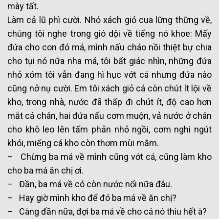
mày tất.
Làm cả lũ phì cười. Nhỏ xách giỏ cua lững thững về,
chúng tôi nghe trong gió dội về tiếng nó khoe: Mấy
đứa cho con đó má, mình nấu cháo nồi thiệt bự chia
cho tụi nó nữa nha má, tôi bất giác nhìn, những đứa
nhỏ xóm tôi vẫn đang hì hục vớt cá nhưng đứa nào
cũng nở nụ cười. Em tôi xách giỏ cá còn chút ít lội về
kho, trong nhà, nước đã thấp đi chút ít, độ cao hơn
mắt cá chân, hai đứa nấu cơm muộn, vả nước ở chân
cho khô leo lên tấm phản nhỏ ngồi, cơm nghi ngút
khói, miếng cá kho còn thơm mùi mắm.
– Chừng ba má về mình cũng vớt cá, cũng làm kho
cho ba má ăn chị ơi.
– Đần, ba má về có còn nước nổi nữa đâu.
– Hay giờ mình kho để đó ba má về ăn chị?
– Càng đần nữa, đợi ba má về cho cá nó thiu hết à?