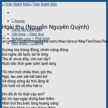
Skip
to
content
Hoài thu (Nguyễn Nguyên Quýnh)
Sáng tác văn nghệ
Văn hóa – Giáo dục
Nghiên cứu – Phê bình
Giới thiệu – Liên hệ
Sương tỏa trắng đồng, chớm nắng đông
Gió nghe đã lạnh, tái tê lòng
Thu đi chưa đấy, còn run rẩy?
Nuối tiếc thời gian sớm lạnh lùng
Tôi nhớ một chiều theo gió thu
Ngô, lau san sát hát bên bờ
Và dòng sông ấy trôi lặng lẽ
Gió lướt vỗ về như hát ru
Em đã đi rồi thật vậy em?
Bỏ tôi ngơ ngác đứng bên thềm
Nhìn trời thu biếc lòng hoang vắng
Tâm hồn khép lại như bóng đêm