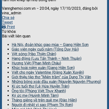
Vannghemoi.com.vn − 20:04, ngày 17/10/2023, đăng bởi
vina_admin
Chia sẻ
Tweet
Print
Từ khóa:
Bài viết liên quan
Hà Nội, đoản khúc giao mùa – Giang Hiền Sơn
Giáo viên ngày cuối năm (Tống Duy Hải)
Vệt sóng (Hào Thiện Chân)
Hang động (Lưu Tấn Thành – Ninh Thuận)
Hương Việt (Phan Minh Châu)
Khúc hoài niệm xuân (Giang Hiền Sơn)
Viết cho ngày Valentine (Đặng Xuân Xuyến)
Giới thiệu tập thơ “Miên trầm” của Dung Thị Vân
Những bông xoài đầu xuân (Nguyễn Nguyên Phượng)
Kí ức tuổi thơ (Lê Hứa Huyền Trân)
Ông tôi (Phùng Việt Thụy Khanh)
Ký ức mẹ (Huỳnh Minh Tâm)
Tháng giêng về trên quê mẹ (Đào Hiền)
Người đi nhặt vì sao (Phạm Thị Rơn)