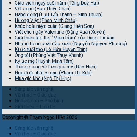
Giáo viên ngày cuối năm (Tống Duy Hải)
Vệt sóng (Hào Thiện Chân)
Hang động (Lưu Tấn Thành – Ninh Thuận)
Hương Việt (Phan Minh Châu)
Khúc hoài niệm xuân (Giang Hiền Sơn)
Viết cho ngày Valentine (Đặng Xuân Xuyến)
Giới thiệu tập thơ “Miên trầm” của Dung Thị Vân
Những bông xoài đầu xuân (Nguyễn Nguyên Phượng)
Kí ức tuổi thơ (Lê Hứa Huyền Trân)
Ông tôi (Phùng Việt Thụy Khanh)
Ký ức mẹ (Huỳnh Minh Tâm)
Tháng giêng về trên quê mẹ (Đào Hiền)
Người đi nhặt vì sao (Phạm Thị Rơn)
Mùa gió khô (Ngô Thị Học)
Sáng tác văn nghệ
Văn hóa – Giáo dục
Nghiên cứu – Phê bình
Giới thiệu – Liên hệ
Copyright © Phạm Ngọc Hiền 2026
Sáng tác văn nghệ
Văn hóa – Giáo dục