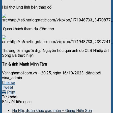
Hội thơ lung linh bên tháp cổ
Quan khách tham dự đêm thơ
Thưởng lãm người đẹp Nguyên tiêu qua ảnh do CLB Nhiếp ảnh
Sông Ba thực hiện
Tin & ảnh Mạnh Minh Tâm
Vannghemoi.com.vn − 20:25, ngày 16/10/2023, đăng bởi
vina_admin
Chia sẻ
Tweet
Print
Từ khóa:
Bài viết liên quan
Hà Nội, đoản khúc giao mùa – Giang Hiền Sơn