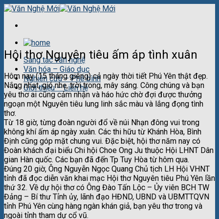
Skip
to
content
Hội thơ Nguyên tiêu ấm áp tình xuân
Sáng tác văn nghệ
Văn hóa – Giáo dục
Hôm nay (15 tháng giêng) cả ngày thời tiết Phú Yên thật đẹp.
Nghiên cứu – Phê bình
Nắng nhạt, gió nhẹ, trời trong, mây sáng. Công chúng và bạn
Giới thiệu – Liên hệ
yêu thơ ai cũng cảm nhận và háo hức chờ đợi được thưởng
ngoạn một Nguyên tiêu lung linh sắc màu và lắng đọng tình
thơ.
Từ 18 giờ, từng đoàn người đổ về núi Nhạn đông vui trong
không khí ấm áp ngày xuân. Các thi hữu từ Khánh Hòa, Bình
Định cũng góp mặt chung vui. Đặc biệt, hội thơ năm nay có
Đoàn khách đại biểu Chi hội Choe Ong Ju thuộc Hội LHNT Dân
gian Hàn quốc. Các bạn đã đến Tp Tuy Hòa từ hôm qua.
Đúng 20 giờ, Ông Nguyễn Ngọc Quang Chủ tịch LH Hội VHNT
tỉnh đã đọc diễn văn khai mạc Hội thơ Nguyên tiêu Phú Yên lần
thứ 32. Về dự hội thơ có Ông Đào Tấn Lộc – Ủy viên BCH TW
Đảng – Bí thư Tỉnh ủy, lãnh đạo HĐND, UBND và UBMTTQVN
tỉnh Phú Yên cùng hàng ngàn khán giả, bạn yêu thơ trong và
ngoài tỉnh tham dự cổ vũ.