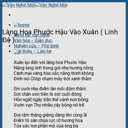
Skip
to
content
Làng Hoa Phước Hậu Vào Xuân ( Linh
Sáng tác văn nghệ
Đệ )
Văn hóa – Giáo dục
Nghiên cứu – Phê bình
Giới thiệu – Liên hệ
Xuân lại đến với làng hoa Phước Hậu
Nắng lung linh trong gió nhẹ hương nồng
Cánh mai vàng hòa sắc nắng thinh không
Đỉnh núi Chóp chạm mây trời xanh thẳm
Em cười nhẹ điểm làn môi đằm thắm
Gót chân son trên lá sót cuối đông
Hồn ngất ngây trần thế cảnh non bồng
Vườn vạn Thọ nhiều cây bông nở trể
Đợi rằm tháng giêng dâng lên cúng lễ
Điểm tô sân chùa rực rỡ hương hoa
Tỏa sắc nơi phần mộ của ông bà