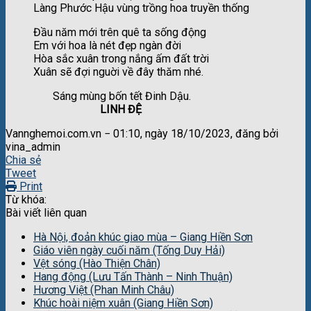
Làng Phước Hậu vùng trồng hoa truyền thống
Đầu năm mới trên quê ta sống động
Em với hoa là nét đẹp ngàn đời
Hòa sắc xuân trong nắng ấm đất trời
Xuân sẽ đợi nguời về đây thăm nhé.
Sáng mùng bốn tết Đinh Dậu.
LINH ĐỆ
Vannghemoi.com.vn − 01:10, ngày 18/10/2023, đăng bởi
vina_admin
Chia sẻ
Tweet
Print
Từ khóa:
Bài viết liên quan
Hà Nội, đoản khúc giao mùa – Giang Hiền Sơn
Giáo viên ngày cuối năm (Tống Duy Hải)
Vệt sóng (Hào Thiện Chân)
Hang động (Lưu Tấn Thành – Ninh Thuận)
Hương Việt (Phan Minh Châu)
Khúc hoài niệm xuân (Giang Hiền Sơn)