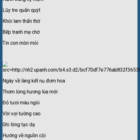
Lũy tre quấn quýt
Khói lam thẩn thờ
Bếp tranh mẹ chờ
Tin con mòn mỏi
Ngày về làng kết nụ đơm hoa
Thơm lừng hương lúa mới
Đỏ tươi màu ngói
Vời vợi tường cao
Ghi lòng tạc dạ
Hướng về nguồn cội