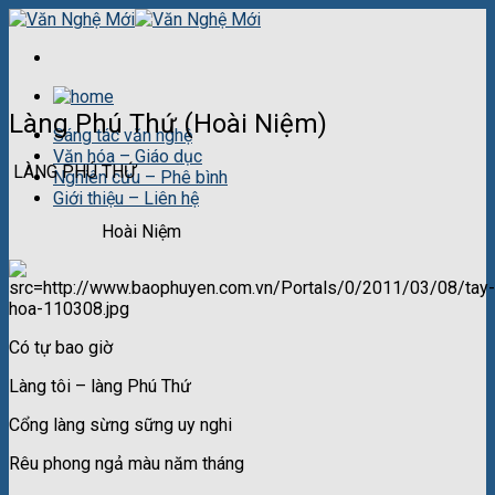
Skip
to
content
Làng Phú Thứ (Hoài Niệm)
Sáng tác văn nghệ
Văn hóa – Giáo dục
LÀNG PHÚ THỨ
Nghiên cứu – Phê bình
Giới thiệu – Liên hệ
Hoài Niệm
Có tự bao giờ
Làng tôi – làng Phú Thứ
Cổng làng sừng sững uy nghi
Rêu phong ngả màu năm tháng