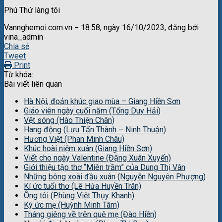
Phú Thứ làng tôi
Vannghemoi.com.vn − 18:58, ngày 16/10/2023, đăng bởi
vina_admin
Chia sẻ
Tweet
Print
Từ khóa:
Bài viết liên quan
Hà Nội, đoản khúc giao mùa – Giang Hiền Sơn
Giáo viên ngày cuối năm (Tống Duy Hải)
Vệt sóng (Hào Thiện Chân)
Hang động (Lưu Tấn Thành – Ninh Thuận)
Hương Việt (Phan Minh Châu)
Khúc hoài niệm xuân (Giang Hiền Sơn)
Viết cho ngày Valentine (Đặng Xuân Xuyến)
Giới thiệu tập thơ “Miên trầm” của Dung Thị Vân
Những bông xoài đầu xuân (Nguyễn Nguyên Phượng)
Kí ức tuổi thơ (Lê Hứa Huyền Trân)
Ông tôi (Phùng Việt Thụy Khanh)
Ký ức mẹ (Huỳnh Minh Tâm)
Tháng giêng về trên quê mẹ (Đào Hiền)