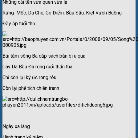
Những cái tên vừa quen vừa lạ
Rừng Mốc, Da Chè, Gò Điếm, Bầu Sấu, Kiệt Vườn Buồng
Đầy ắp tuổi thơ
Bãi tắm sông Ba cắp sách bắn bi u quạ
Cây Da Bầu Đá rong ruổi thẩn tha
Chỉ còn lại ký ức rong rêu
Còn lại phế tích chiến tranh
Ngày xa làng
Hành trang kỷ niệm