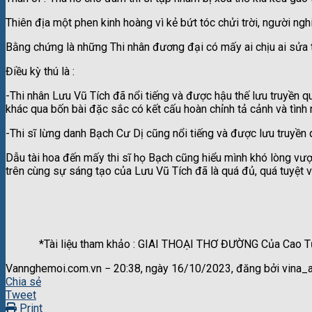
Thiên địa một phen kinh hoàng vì kẻ bứt tóc chửi trời, người ng
Bằng chứng là những Thi nhân đương đại có mấy ai chịu ai sửa 
Điều kỳ thú là :
-Thi nhân Lưu Vũ Tích đã nổi tiếng và được hậu thế lưu truyền
khác qua bốn bài đặc sắc có kết cấu hoàn chỉnh tả cảnh và tình 
-Thi sĩ lừng danh Bạch Cư Dị cũng nổi tiếng và được lưu truyền 
Dẫu tài hoa đến mấy thi sĩ họ Bạch cũng hiểu mình khó lòng vượt
trên cùng sự sáng tạo của Lưu Vũ Tích đã là quá đủ, quá tuyệt 
TẤN Q
XUÂN NHÂM TH
*Tài liệu tham khảo : GIAI THOẠI THƠ ĐƯỜNG Của C
Vannghemoi.com.vn − 20:38, ngày 16/10/2023, đăng bởi vina_
Chia sẻ
Tweet
Print