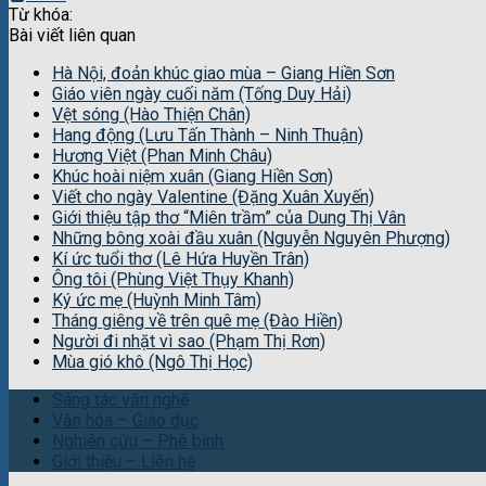
Từ khóa:
Bài viết liên quan
Hà Nội, đoản khúc giao mùa – Giang Hiền Sơn
Giáo viên ngày cuối năm (Tống Duy Hải)
Vệt sóng (Hào Thiện Chân)
Hang động (Lưu Tấn Thành – Ninh Thuận)
Hương Việt (Phan Minh Châu)
Khúc hoài niệm xuân (Giang Hiền Sơn)
Viết cho ngày Valentine (Đặng Xuân Xuyến)
Giới thiệu tập thơ “Miên trầm” của Dung Thị Vân
Những bông xoài đầu xuân (Nguyễn Nguyên Phượng)
Kí ức tuổi thơ (Lê Hứa Huyền Trân)
Ông tôi (Phùng Việt Thụy Khanh)
Ký ức mẹ (Huỳnh Minh Tâm)
Tháng giêng về trên quê mẹ (Đào Hiền)
Người đi nhặt vì sao (Phạm Thị Rơn)
Mùa gió khô (Ngô Thị Học)
Sáng tác văn nghệ
Văn hóa – Giáo dục
Nghiên cứu – Phê bình
Giới thiệu – Liên hệ