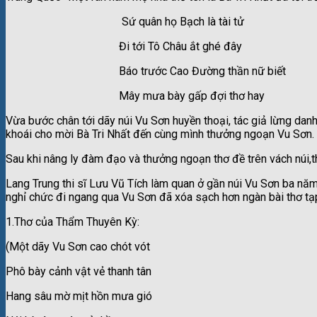
Sứ quân họ Bạch là tài tử
Đi tới Tô Châu ắt ghé đây
Báo trước Cao Đường thần nữ biết
Mây mưa bày gấp đợi thơ hay
Vừa bước chân tới dãy núi Vu Sơn huyền thoại, tác giả lừng dan
khoái cho mời Bà Tri Nhất đến cùng mình thưởng ngoạn Vu Sơn.
Sau khi nâng ly đàm đạo và thưởng ngoạn thơ đề trên vách núi,t
Lang Trung thi sĩ Lưu Vũ Tích làm quan ở gần núi Vu Sơn ba n
nghỉ chức đi ngang qua Vu Sơn đã xóa sạch hơn ngàn bài thơ tạp
1.Thơ của Thẩm Thuyên Kỳ:
(Một dãy Vu Sơn cao chót vót
Phô bày cảnh vật vẻ thanh tân
Hang sâu mờ mịt hồn mưa gió