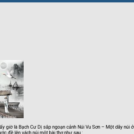
i bấy giờ là Bạch Cư Dị sắp ngoạn cảnh Núi Vu Sơn – Một dãy núi ở
ước đề lên vách núi một bài thơ như sau :