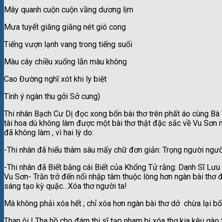
Mây quanh cuộn cuộn vầng dương lịm
Mưa tuyết giăng giăng nét gió cong
Tiếng vượn lạnh vang trong tiếng suối
Màu cây chiều xuống lẫn màu không
Cao Đường nghĩ xót khi ly biệt
Tình ý ngàn thu gởi Sở cung)
Thi nhân Bạch Cư Dị đọc xong bốn bài thơ trên phất áo cùng Bà 
tài hoa dù không làm được một bài thơ thật đặc sắc về Vu Sơn
đã không làm , vì hai lý do:
-Thi nhân đã hiểu thâm sâu mấy chữ đơn giản: Trọng người ngườ
-Thi nhân đã Biết bằng cái Biết của Khổng Tử rằng: Danh Sĩ Lưu
Vu Sơn- Trăn trở đến nổi nhập tâm thuộc lòng hơn ngàn bài thơ 
sáng tạo kỳ quặc…Xóa thơ người ta!
Mà không phải xóa hết ; chỉ xóa hơn ngàn bài thơ dở chừa lại bố
Than ôi ! Tha hồ cho đám thi sĩ tạp nham bị xóa thơ kia kêu gào 