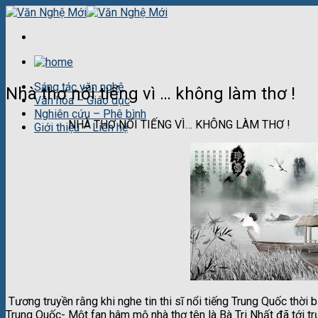
Skip
to
content
Sáng tác văn nghệ
Nhà thơ nổi tiếng vì … không làm thơ !
Văn hóa – Giáo dục
Nghiên cứu – Phê bình
NHÀ THƠ NỔI TIẾNG VÌ… KHÔNG LÀM THƠ !
Giới thiệu – Liên hệ
Tương truyền rằng khi nghe tin thi sĩ nổi tiếng Trung Quốc thờ
Trung Quốc- Một fan hâm mộ nhà thơ tên là Bà Tri Nhất đã tới tr