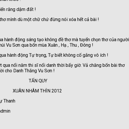
hiến răng dậm đất !
thơ mình dù một chữ chứ đừng nói xóa hết cả bài !
 qua hành động sáng tạo không đề thơ mà tuyển chọn thơ của người
núi Vu Sơn qua bốn mùa Xuân , Hạ , Thu , Đông !
qua hành động Tự trọng, Tự biết không cố gắng vô ích !
 qua nổi năm thi sĩ nổi danh thời bấy giờ. Vả chăng bốn bài thơ
vời cho Danh Thắng Vu Sơn !
UY
ÌN 2012
ao Tự Thanh
admin