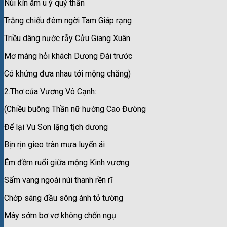
Núi kín âm u ý quỷ thần
Trăng chiếu đêm ngời Tam Giáp rạng
Triều dâng nước rẫy Cửu Giang Xuân
Mơ màng hỏi khách Dương Đài trước
Có khứng đưa nhau tới mộng chăng)
2.Thơ của Vương Vô Cạnh:
(Chiều buông Thần nữ hướng Cao Đường
Để lại Vu Sơn lặng tịch dương
Bịn rịn gieo tràn mưa luyến ái
Êm đềm ruổi giữa mộng Kinh vương
Sấm vang ngoài núi thanh rền rĩ
Chớp sáng đầu sông ánh tỏ tường
Mây sớm bơ vơ không chốn ngụ