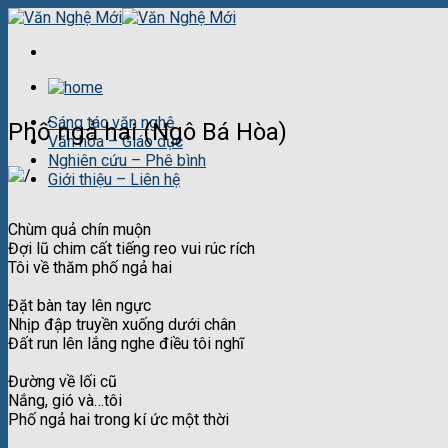
Skip
to
content
Sáng tác văn nghệ
Phố ngả hai (Ngô Bá Hòa)
Văn hóa – Giáo dục
Nghiên cứu – Phê bình
Giới thiệu – Liên hệ
Chùm quả chín muộn
Đợi lũ chim cất tiếng reo vui rúc rích
Tôi về thăm phố ngả hai
Đặt bàn tay lên ngực
Nhịp đập truyền xuống dưới chân
Đất run lên lắng nghe điều tôi nghĩ
Đường về lối cũ
Nắng, gió và…tôi
Phố ngả hai trong kí ức một thời