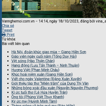
Vannghemoi.com.vn − 14:14, ngày 18/10/2023, đăng bởi vina_
Chia sẻ
Tweet
Print
Từ khóa:
Bài viết liên quan
Hà Nội, đoản khúc giao mùa – Giang Hiền Sơn
Giáo viên ngày cuối năm (Tống Duy Hải)
Vệt sóng (Hào Thiện Chân)
Hang động (Lưu Tấn Thành – Ninh Thuận)
Hương Việt (Phan Minh Châu)
Khúc hoài niệm xuân (Giang Hiền Sơn)
Viết cho ngày Valentine (Đặng Xuân Xuyến)
Giới thiệu tập thơ “Miên trầm” của Dung Thị Vân
Những bông xoài đầu xuân (Nguyễn Nguyên Phượng)
Kí ức tuổi thơ (Lê Hứa Huyền Trân)
Ông tôi (Phùng Việt Thụy Khanh)
Ký ức mẹ (Huỳnh Minh Tâm)
Tháng giêng về trên quê mẹ (Đào Hiền)