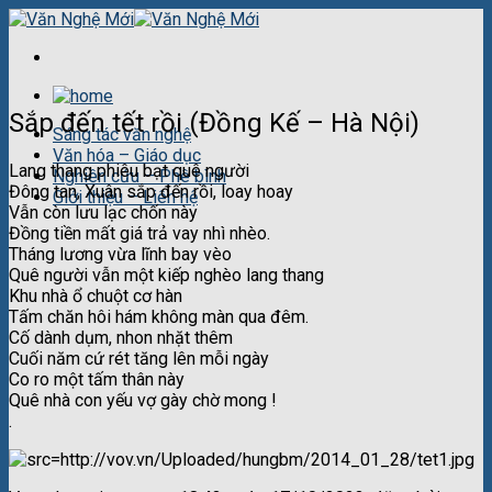
Skip
to
content
Sắp đến tết rồi (Đồng Kế – Hà Nội)
Sáng tác văn nghệ
Văn hóa – Giáo dục
Lang thang phiêu bạt quê người
Nghiên cứu – Phê bình
Đông tan, Xuân sắp đến rồi, loay hoay
Giới thiệu – Liên hệ
Vẫn còn lưu lạc chốn này
Đồng tiền mất giá trả vay nhì nhèo.
Tháng lương vừa lĩnh bay vèo
Quê người vẫn một kiếp nghèo lang thang
Khu nhà ổ chuột cơ hàn
Tấm chăn hôi hám không màn qua đêm.
Cố dành dụm, nhon nhặt thêm
Cuối năm cứ rét tăng lên mỗi ngày
Co ro một tấm thân này
Quê nhà con yếu vợ gày chờ mong !
.