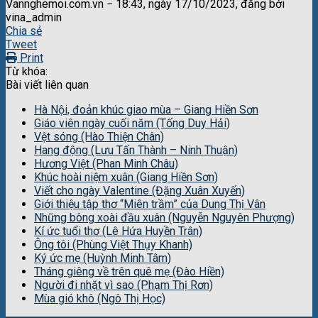
Vannghemoi.com.vn − 18:43, ngày 17/10/2023, đăng bởi
vina_admin
Chia sẻ
Tweet
Print
Từ khóa:
Bài viết liên quan
Hà Nội, đoản khúc giao mùa – Giang Hiền Sơn
Giáo viên ngày cuối năm (Tống Duy Hải)
Vệt sóng (Hào Thiện Chân)
Hang động (Lưu Tấn Thành – Ninh Thuận)
Hương Việt (Phan Minh Châu)
Khúc hoài niệm xuân (Giang Hiền Sơn)
Viết cho ngày Valentine (Đặng Xuân Xuyến)
Giới thiệu tập thơ “Miên trầm” của Dung Thị Vân
Những bông xoài đầu xuân (Nguyễn Nguyên Phượng)
Kí ức tuổi thơ (Lê Hứa Huyền Trân)
Ông tôi (Phùng Việt Thụy Khanh)
Ký ức mẹ (Huỳnh Minh Tâm)
Tháng giêng về trên quê mẹ (Đào Hiền)
Người đi nhặt vì sao (Phạm Thị Rơn)
Mùa gió khô (Ngô Thị Học)