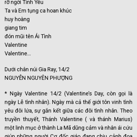
rỡ ngời Tình Yêu
Ta và Em tụng ca hoan khúc
huy hoàng
giang tim
đón mũi tên Ái Tình
Valentine
Valentine…
Dưới chân núi Gia Ray, 14/2
NGUYỄN NGUYÊN PHƯỢNG
* Ngày Valentine 14/2 (Valentine’s Day, còn gọi là
ngày Lễ tình nhân). Ngày mà cả thế giới tôn vinh tình
yêu đôi lứa, sự gắn kết giữa các đôi tình nhân. Theo
truyền thuyết, Thánh Valentine ( và thánh Marius)
một linh mục ở thành La Mã dũng cảm và nhân ái cứu
giúp những người Cơ đốc giáo đang chịu cảnh đọa