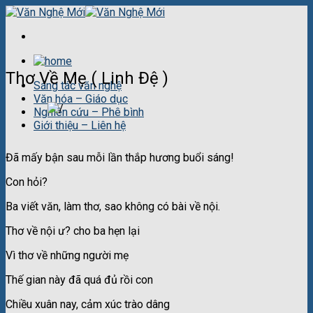
Skip
to
content
Thơ Về Mẹ ( Linh Đệ )
Sáng tác văn nghệ
Văn hóa – Giáo dục
Nghiên cứu – Phê bình
Giới thiệu – Liên hệ
Đã mấy bận sau mỗi lần thắp hương buổi sáng!
Con hỏi?
Ba viết văn, làm thơ, sao không có bài về nội.
Thơ về nội ư? cho ba hẹn lại
Vì thơ về những người mẹ
Thế gian này đã quá đủ rồi con
Chiều xuân nay, cảm xúc trào dâng