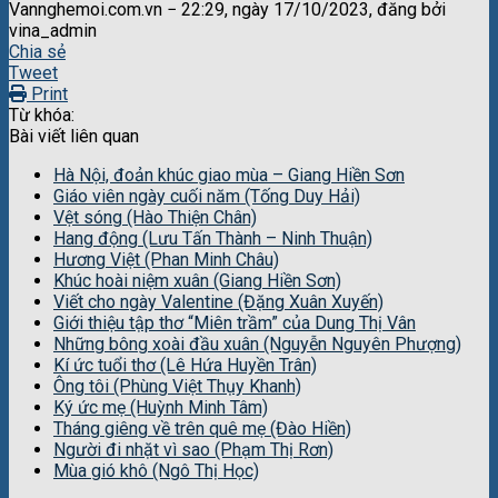
Vannghemoi.com.vn − 22:29, ngày 17/10/2023, đăng bởi
vina_admin
Chia sẻ
Tweet
Print
Từ khóa:
Bài viết liên quan
Hà Nội, đoản khúc giao mùa – Giang Hiền Sơn
Giáo viên ngày cuối năm (Tống Duy Hải)
Vệt sóng (Hào Thiện Chân)
Hang động (Lưu Tấn Thành – Ninh Thuận)
Hương Việt (Phan Minh Châu)
Khúc hoài niệm xuân (Giang Hiền Sơn)
Viết cho ngày Valentine (Đặng Xuân Xuyến)
Giới thiệu tập thơ “Miên trầm” của Dung Thị Vân
Những bông xoài đầu xuân (Nguyễn Nguyên Phượng)
Kí ức tuổi thơ (Lê Hứa Huyền Trân)
Ông tôi (Phùng Việt Thụy Khanh)
Ký ức mẹ (Huỳnh Minh Tâm)
Tháng giêng về trên quê mẹ (Đào Hiền)
Người đi nhặt vì sao (Phạm Thị Rơn)
Mùa gió khô (Ngô Thị Học)