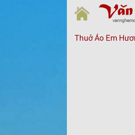
Skip
to
content
Thuở Áo Em Hươn