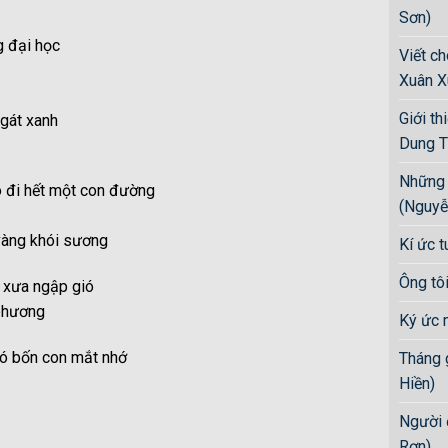
Sơn)
g đại học
Viết c
Xuân X
Giới th
gát xanh
Dung T
Những 
 đi hết một con đường
(Nguyễ
t
vàng khói sương
Kí ức t
Ông tô
 xưa ngập gió
phương
Ký ức 
ó bốn con mắt nhớ
Tháng 
Hiền)
Người 
Rơn)