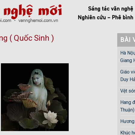
Sáng tác văn nghệ
Nghiên cứu – Phê bình
g ( Quốc Sinh )
BÀI 
Hà Nội
Giang 
Giáo v
Duy Hả
Vệt só
Hang đ
Thuận)
Hương 
Khúc h