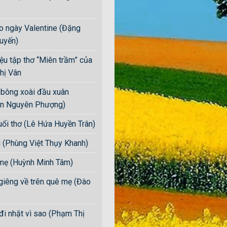
ho ngày Valentine (Đặng
uyến)
iệu tập thơ “Miên trầm” của
hị Vân
bông xoài đầu xuân
n Nguyên Phượng)
uổi thơ (Lê Hứa Huyền Trân)
i (Phùng Việt Thụy Khanh)
mẹ (Huỳnh Minh Tâm)
giêng về trên quê mẹ (Đào
đi nhặt vì sao (Phạm Thị