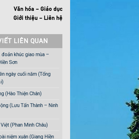
Văn hóa – Giáo dục
Giới thiệu – Liên hệ
VIẾT LIÊN QUAN
, đoản khúc giao mùa –
Hiền Sơn
iên ngày cuối năm (Tống
i)
ng (Hào Thiện Chân)
ộng (Lưu Tấn Thành – Ninh
Việt (Phan Minh Châu)
oài niệm xuân (Giang Hiền