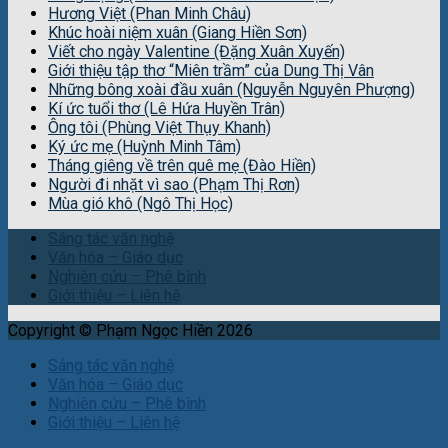
Hương Việt (Phan Minh Châu)
Khúc hoài niệm xuân (Giang Hiền Sơn)
Viết cho ngày Valentine (Đặng Xuân Xuyến)
Giới thiệu tập thơ “Miên trầm” của Dung Thị Vân
Những bông xoài đầu xuân (Nguyễn Nguyên Phượng)
Kí ức tuổi thơ (Lê Hứa Huyền Trân)
Ông tôi (Phùng Việt Thụy Khanh)
Ký ức mẹ (Huỳnh Minh Tâm)
Tháng giêng về trên quê mẹ (Đào Hiền)
Người đi nhặt vì sao (Phạm Thị Rơn)
Mùa gió khô (Ngô Thị Học)
Sáng tác văn nghệ
Văn hóa – Giáo dục
Nghiên cứu – Phê bình
Giới thiệu – Liên hệ
Copyright © Phạm Ngọc Hiền 2026
Sáng tác văn nghệ
Văn hóa – Giáo dục
Nghiên cứu – Phê bình
Giới thiệu – Liên hệ