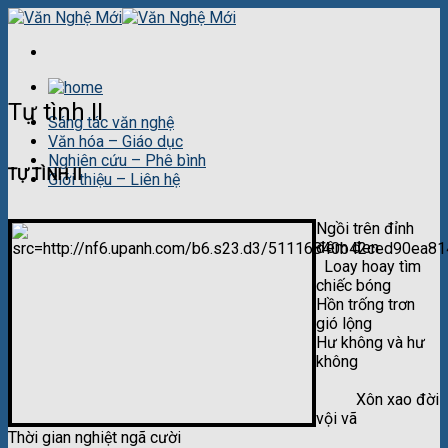
Skip
to
content
Tự tình II
Sáng tác văn nghệ
Văn hóa – Giáo dục
Nghiên cứu – Phê bình
TỰ TÌNH II
Giới thiệu – Liên hệ
Ngồi trên đỉnh
đêm đen
Loay hoay
tìm
chiếc bóng
Hồn trống trơn
gió lộng
Hư không và hư
không
Xôn xao đời
vội vã
Thời gian nghiệt ngã cười