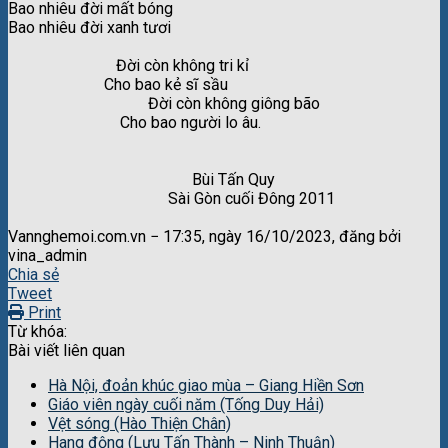
Bao nhiêu đời mất bóng
Bao nhiêu đời xanh tươi
Đời còn không tri kỉ
Cho bao kẻ sĩ sầu
Đời còn không giông bão
Cho bao người lo âu.
Bùi Tấn Quy
Sài Gòn cuối Đông 2011
Vannghemoi.com.vn − 17:35, ngày 16/10/2023, đăng bởi
vina_admin
Chia sẻ
Tweet
Print
Từ khóa:
Bài viết liên quan
Hà Nội, đoản khúc giao mùa – Giang Hiền Sơn
Giáo viên ngày cuối năm (Tống Duy Hải)
Vệt sóng (Hào Thiện Chân)
Hang động (Lưu Tấn Thành – Ninh Thuận)