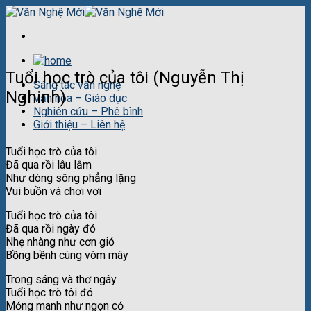
Skip
to
content
Tuổi học trò của tôi (Nguyễn Thị
Sáng tác văn nghệ
Nghinh)
Văn hóa – Giáo dục
Nghiên cứu – Phê bình
Giới thiệu – Liên hệ
Tuổi học trò của tôi
Đã qua rồi lâu lắm
Như dòng sông phẳng lặng
Vui buồn và chơi vơi
Tuổi học trò của tôi
Đã qua rồi ngày đó
Nhẹ nhàng như cơn gió
Bồng bềnh cùng vòm mây
Trong sáng và thơ ngây
Tuổi học trò tôi đó
Mỏng manh như ngọn cỏ