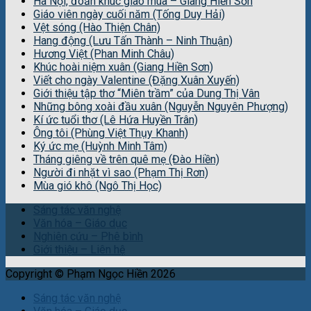
Hà Nội, đoản khúc giao mùa – Giang Hiền Sơn
Giáo viên ngày cuối năm (Tống Duy Hải)
Vệt sóng (Hào Thiện Chân)
Hang động (Lưu Tấn Thành – Ninh Thuận)
Hương Việt (Phan Minh Châu)
Khúc hoài niệm xuân (Giang Hiền Sơn)
Viết cho ngày Valentine (Đặng Xuân Xuyến)
Giới thiệu tập thơ “Miên trầm” của Dung Thị Vân
Những bông xoài đầu xuân (Nguyễn Nguyên Phượng)
Kí ức tuổi thơ (Lê Hứa Huyền Trân)
Ông tôi (Phùng Việt Thụy Khanh)
Ký ức mẹ (Huỳnh Minh Tâm)
Tháng giêng về trên quê mẹ (Đào Hiền)
Người đi nhặt vì sao (Phạm Thị Rơn)
Mùa gió khô (Ngô Thị Học)
Sáng tác văn nghệ
Văn hóa – Giáo dục
Nghiên cứu – Phê bình
Giới thiệu – Liên hệ
Copyright © Phạm Ngọc Hiền 2026
Sáng tác văn nghệ