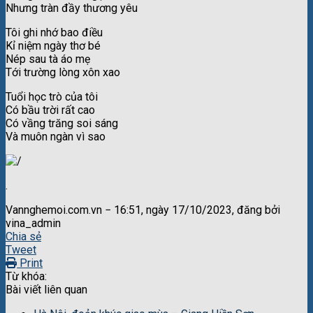
Nhưng tràn đầy thương yêu
Tôi ghi nhớ bao điều
Kỉ niệm ngày thơ bé
Nép sau tà áo mẹ
Tới trường lòng xôn xao
Tuổi học trò của tôi
Có bầu trời rất cao
Có vầng trăng soi sáng
Và muôn ngàn vì sao
.
Vannghemoi.com.vn − 16:51, ngày 17/10/2023, đăng bởi
vina_admin
Chia sẻ
Tweet
Print
Từ khóa:
Bài viết liên quan