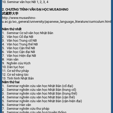
10. Seminar văn học NB 1, 2, 3, 4
2. CHƯƠNG TRÌNH VĂN ĐẠI HỌC MUSASHINO
武蔵野大学
http://www.musashino-
u.ac.jp/ao_general/university/japanese_language_literature/curriculum.html
Năm thứ nhất
1. Seminar Cơ sở văn học Nhật Bản
2. Văn học Cổ đại NB
3. Văn học Trung cổ NB
4. Văn học Trung thế NB
5. Văn học Cận thế NB
6. Văn học Cận đại NB
7. Văn học Hiện đại NB
8. Hán văn
9. Nghiên cúư Kịch
10. Dân tục học
11. Cơ sở thư pháp
12. Cơ sở sáng tác
13. Tình hình Nhật Bản
Năm thứ hai
1. Seminar nghiên cứu văn học Nhật Bản (cổ đại)
2. Seminar nghiên cứu văn học Nhật Bản (trung cổ)
3. Seminar nghiên cứu văn học Nhật Bản (trung thế)
4. Seminar nghiên cứu văn học Nhật Bản (cận thế)
5. Seminar nghiên cứu văn học Nhật Bản (cận-hiện đại)
6. Seminar Hán văn
7. Seminar nghiên cứu thư pháp
8. Seminar nghiên cứu văn hoá truyền thống