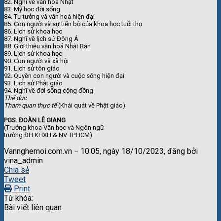
82. Nghĩ về văn hoá Nhật
83. Mỹ học đời sống
84. Tư tưởng và văn hoá hiện đại
85. Con người và sự tiến bộ của khoa học tuổi thọ
86. Lịch sử khoa học
87. Nghĩ về lịch sử Đông Á
88. Giới thiệu văn hoá Nhật Bản
89. Lịch sử khoa học
90. Con người và xã hội
91. Lịch sử tôn giáo
92. Quyền con người và cuộc sống hiện đại
93. Lịch sử Phật giáo
94. Nghĩ về đời sống cộng đồng
Thể dục
Tham quan thực tế
(Khái quát về Phật giáo)
PGS. ĐOÀN LÊ GIANG
(Trưởng khoa Văn học và Ngôn ngữ
trường ĐH KHXH & NV TP.HCM)
Vannghemoi.com.vn − 10:05, ngày 18/10/2023, đăng bởi
vina_admin
Chia sẻ
Tweet
Print
Từ khóa:
Bài viết liên quan