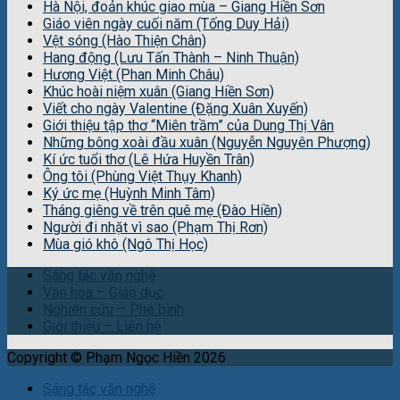
Hà Nội, đoản khúc giao mùa – Giang Hiền Sơn
Giáo viên ngày cuối năm (Tống Duy Hải)
Vệt sóng (Hào Thiện Chân)
Hang động (Lưu Tấn Thành – Ninh Thuận)
Hương Việt (Phan Minh Châu)
Khúc hoài niệm xuân (Giang Hiền Sơn)
Viết cho ngày Valentine (Đặng Xuân Xuyến)
Giới thiệu tập thơ “Miên trầm” của Dung Thị Vân
Những bông xoài đầu xuân (Nguyễn Nguyên Phượng)
Kí ức tuổi thơ (Lê Hứa Huyền Trân)
Ông tôi (Phùng Việt Thụy Khanh)
Ký ức mẹ (Huỳnh Minh Tâm)
Tháng giêng về trên quê mẹ (Đào Hiền)
Người đi nhặt vì sao (Phạm Thị Rơn)
Mùa gió khô (Ngô Thị Học)
Sáng tác văn nghệ
Văn hóa – Giáo dục
Nghiên cứu – Phê bình
Giới thiệu – Liên hệ
Copyright © Phạm Ngọc Hiền 2026
Sáng tác văn nghệ