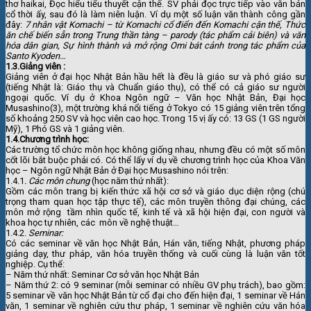
thơ haikai, Đọc hiểu tiểu thuyết cận thế. SV phải đọc trực tiếp vào văn bản
cổ thời ấy, sau đó là làm niên luận. Ví dụ một số luận văn thành công gần
đây:
7 nhân vật Komachi – từ Komachi cổ điển đến Komachi cận thế, Thức
ăn chế biến sẵn trong Trung thần tàng – parody (tác phẩm cải biên) và văn
hóa dân gian, Sự hình thành và mở rộng Omi bát cảnh trong tác phẩm của
Santo Kyoden…
1.3.Giảng viên :
Giảng viên ở đại học Nhật Bản hầu hết là đều là giáo sư và phó giáo sư
(tiếng Nhật là: Giáo thụ và Chuẩn giáo thụ), có thể có cả giáo sư người
ngoại quốc. Ví dụ ở Khoa Ngôn ngữ – Văn học Nhật Bản, Đại học
Musashino(3), một trường khá nổi tiếng ở Tokyo có 15 giảng viên trên tổng
số khoảng 250 SV và học viên cao học. Trong 15 vị ấy có: 13 GS (1 GS người
Mỹ), 1 Phó GS và 1 giảng viên.
1.4.Chương trình học:
Các trường tổ chức môn học không giống nhau, nhưng đều có một số môn
cốt lõi bắt buộc phải có. Có thể lấy ví dụ về chương trình học của Khoa Văn
học – Ngôn ngữ Nhật Bản ở Đại học Musashino nói trên:
1.4.1
. Các môn chung
(học năm thứ nhất):
Gồm các môn trang bị kiến thức xã hội cơ sở và giáo dục diện rộng (chú
trọng tham quan học tập thực tế), các môn truyền thông đại chúng, các
môn mở rộng tầm nhìn quốc tế, kinh tế và xã hội hiện đại, con người và
khoa học tự nhiên, các môn về nghệ thuật…
1.4.2.
Seminar:
Có các seminar về văn học Nhật Bản, Hán văn, tiếng Nhật, phương pháp
giảng dạy, thư pháp, văn hóa truyền thống và cuối cùng là luận văn tốt
nghiệp. Cụ thể:
– Năm thứ nhất: Seminar Cơ sở văn học Nhật Bản
– Năm thứ 2: có 9 seminar (mỗi seminar có nhiều GV phụ trách), bao gồm:
5 seminar về văn học Nhật Bản từ cổ đại cho đến hiện đại, 1 seminar về Hán
văn, 1 seminar về nghiên cứu thư pháp, 1 seminar về nghiên cứu văn hóa