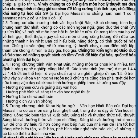
chép lại giáo trình..
Vì vậy chúng ta có thể giảm môn học lý thuyết mà đưa
vào chương trình những giờ seminar để tăng cường tích tích cực, chủ động,
khả năng tự học của SV
(ở Đại học Musashino chẳng hạn: năm 1 có 1
seminar, năm 2 có 9, năm 3 có 13).
2.3. Trong cơ cấu chương trình văn học Nhật Bản, kể cả chương trình học
chung năm thứ nhất, không có các môn ngoại ngữ, giáo dục thể chất (SV
tự tích lũy) và một số môn học bắt buộc khác nữa. Chương trình của họ có
vẻ tinh gọn, thiết thực, ngay cả các môn chung cũng hướng đến đào tạo
những thanh niên Nhật Bản có hiểu biết, năng động, có tính quốc tế hóa
cao. Chúng ta vẫn nặng về từ chương, lý thuyết chay, quan điểm biệt lập,
thậm chí không ít môn là dạy giả, học giả.
Chúng tôi kiến nghị Bộ Giáo dục
và Đào tạo có những quyết sách có tầm vĩ mô để hiện đại hóa, quốc tế hóa
chương trình đại học
.
2.4. Trong chương trình Văn Nhật Bản, những môn tự chọn khá nhiều, tính
định hướng nghề nghiệp cũng khá rõ. Các khóa trình (course) ở mục 1.4.4
và 1.4.5 ở trên thể hiện rõ việc chuẩn bị cho nghề nghiệp ở mục 1.5. ở trên.
Như vậy SV Khoa Văn học và Ngôn ngữ chúng ta cũng cần phải triệt để hơn
nữa trong việc dạy các khóa trình hướng nghiệp theo 4 hướng sau đậy:
– Hướng nghiên cứu và giảng dạy văn học
– Hướng phê bình và sáng tác văn học nghệ thuật
– Hướng báo chí và xuất bản
– Hướng dịch vụ, văn phòng.
2.5. Trong chương trình Khoa Ngôn ngữ – Văn học Nhật Bản của Đại học
Musashino có có môn sáng tác nghệ thuật, trong đó họ dạy về: Văn học nhi
đồng;
Công tác biên tập và xuất bản; Sáng tác và thưởng thức tiểu thuyết;
Sáng tác và thưởng thức văn học nhi đồng; Sáng tác và thưởng thức thơ ca
.v.v. để cho SV hiểu rõ hơn công việc bếp núc của nhà văn để làm tốt hơn
công việc biên tập, xuất bản, phê bình văn nghệ trên báo chí, và những ai
có tài có thể trở thành nhà văn.