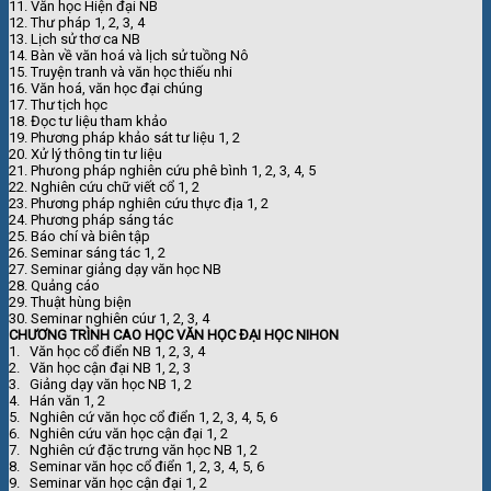
11. Văn học Hiện đại NB
12. Thư pháp 1, 2, 3, 4
13. Lịch sử thơ ca NB
14. Bàn về văn hoá và lịch sử tuồng Nô
15. Truyện tranh và văn học thiếu nhi
16. Văn hoá, văn học đại chúng
17. Thư tịch học
18. Đọc tư liệu tham khảo
19. Phương pháp khảo sát tư liệu 1, 2
20. Xử lý thông tin tư liệu
21. Phưong pháp nghiên cứu phê bình 1, 2, 3, 4, 5
22. Nghiên cứu chữ viết cổ 1, 2
23. Phương pháp nghiên cứu thực địa 1, 2
24. Phương pháp sáng tác
25. Báo chí và biên tập
26. Seminar sáng tác 1, 2
27. Seminar giảng dạy văn học NB
28. Quảng cáo
29. Thuật hùng biện
30. Seminar nghiên cúư 1, 2, 3, 4
CHƯƠNG TRÌNH CAO HỌC VĂN HỌC ĐẠI HỌC NIHON
1. Văn học cổ điển NB 1, 2, 3, 4
2. Văn học cận đại NB 1, 2, 3
3. Giảng dạy văn học NB 1, 2
4. Hán văn 1, 2
5. Nghiên cứ văn học cổ điển 1, 2, 3, 4, 5, 6
6. Nghiên cứu văn học cận đại 1, 2
7. Nghiên cứ đặc trưng văn học NB 1, 2
8. Seminar văn học cổ điển 1, 2, 3, 4, 5, 6
9. Seminar văn học cận đại 1, 2