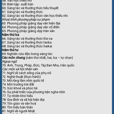
58. Văn học thiếu nhi
59. Biên tập- xuất bản
60. Sáng tác và thưởng thức tiểu thuyết
61. Sáng tác và thưởng thức
62. Sáng tác và thưởng thức văn học thiếu nhi
Khoá trình phương pháp sư phạm
63. Phưong pháp giảng dạy văn hiện đại
64. Phưong pháp giảng dạy văn cổ điển
65. Phưong pháp giảng dạy Hán văn
Năm thứ ba
66. Sáng tác và thưởng thức thơ ca
67. Sáng tác và thưởng thức tanka
68. Sáng tác và thưởng thức haikai
Năm thứ tư
69. Nghiên cứu đặc trưng sáng tác
Các môn chung
(năm thứ nhất, hai, ba – tự chọn)
Ngoại ngữ
70. Anh, Trung, Pháp, Đức, Tây Ban Nha, Hàn quốc
Các môn xã hội nhân văn
71. Nghĩ về cách sống của phụ nữ
72. Nghệ thuật (thực hành)
73. Mở rộng tầm nhìn quốc tế
74. Môi trường trái đất
75. Sức khoẻ và phúc lợi
76. Sự phát triển của phương tiện nghe nhìn
77. Tự nhiên khó hiểu
78. Gia đình và xã hội hiện đại
79. Tôn giáo và văn hoá
80. Tìm hiểu bản thân
81. Nghĩ về người Nhật