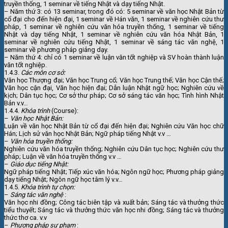
truyền thống, 1 seminar về tiếng Nhật và dạy tiếng Nhật.
– Năm thứ 3: có 13 seminar, trong đó có: 5 seminar về văn học Nhật Bản từ
cổ đại cho đến hiện đại, 1 seminar về Hán văn, 1 seminar về nghiên cứu thư
pháp, 1 seminar về nghiên cứu văn hóa truyền thống, 1 seminar về tiếng
Nhật và dạy tiếng Nhật, 1 seminar về nghiên cứu văn hóa Nhật Bản, 1
seminar về nghiên cứu tiếng Nhật, 1 seminar về sáng tác văn nghệ, 1
seminar về phương pháp giảng dạy.
– Năm thứ 4: chỉ có 1 seminar về luận văn tốt nghiệp và SV hoàn thành luận
văn tốt nghiệp.
1.4.3.
Các môn cơ sở:
Văn học Thượng đại; Văn học Trung cổ; Văn học Trung thế; Văn học Cận thế;
Văn học cận đại, Văn học hiện đại; Dẫn luận Nhật ngữ học; Nghiên cứu về
kịch; Dân tục học; Cơ sở thư pháp; Cơ sở sáng tác văn học; Tình hình Nhật
Bản v.v…
1.4.4.
Khóa trình
(Course):
–
Văn học Nhật Bản:
Luận về văn học Nhật Bản từ cổ đại đến hiện đại; Nghiên cứu Văn học chữ
Hán; Lịch sử văn học Nhật Bản; Ngữ pháp tiếng Nhật v.v …
–
Văn hóa truyền thống:
Nghiên cứu văn hóa truyền thống;
Nghiên cứu Dân tục học; Nghiên cứu thư
pháp; Luận về văn hóa truyền thống v.v …
–
Giáo dục tiếng Nhật:
Ngữ pháp tiếng Nhật;
Tiếp xúc văn hóa; Ngôn ngữ học; Phương pháp giảng
dạy tiếng Nhật; Ngôn ngữ học tâm lý v.v…
1.4.5.
Khóa trình tự chọn:
–
Sáng tác văn nghệ
:
Văn học nhi đồng;
Công tác biên tập và xuất bản; Sáng tác và thưởng thức
tiểu thuyết; Sáng tác và thưởng thức văn học nhi đồng; Sáng tác và thưởng
thức thơ ca. v.v
–
Phương pháp
sư phạm
: