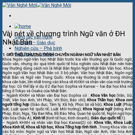
Skip
to
content
Vài nét về chương trình Ngữ văn ở ĐH
Sáng tác văn nghệ
Nhật Bản
Văn hóa – Giáo dục
Nghiên cứu – Phê bình
Giới thiệu – Liên hệ
1. GIỚI THIỆU CHƯƠNG TRÌNH CHUYÊN NGÀNH NGỮ VĂN NHẬT BẢN
Khoa Ngôn ngữ-Văn học Nhật Bản trước kia vẫn thường gọi là Quốc ngữ,
Quốc văn, nhưng do quá trình quốc tế hóa nghiên cứu Nhật Bản nên hiện
nay thường dùng cách nói là Nhật Bản Ngôn Ngữ-Nhật Bản Văn học. Khoa
Ngôn ngữ-Văn học Nhật Bản có 3 bộ phận: Văn học Nhật Bản, Ngôn ngữ
Nhật Bản và Ngữ văn Trung Quốc. Khoa này thường là một trong những
khoa căn bản, lớn nhất trong các khoa về KHXH và nhân văn của một trường
đại học. Có thể lấy ví dụ ở 2 đại học Sophia và Kansai – hai đại học khá nổi
tiếng ở Tokyo và Osaka của Nhật Bản:
– Ngành KHXH và Nhân văn Đại học Sophia có :
Khoa Văn học
(Văn, Sử,
Triết, Văn học Anh, VH Pháp, VH Đức, Báo chí);
Khoa Thần học
;
Khoa con
người tổng hợp
(Giáo dục, Tâm lý, Xã hội, Phúc lợi xã hội);
Khoa Luật
(Pháp
luật, Luật quan hệ quốc tế, Luật Môi trường);
Khoa Ngoại ngữ
(tiếng Anh,
Pháp, Đức, Nga, Tây Ban Nha, Bồ Đào Nha, Quan hệ quốc tế, Ngôn ngữ học,
Văn hóa Châu Á),
Kinh tế
(Kinh tế học, Kinh doanh),
Giáo dục quốc tế
(1).
– Ngành KHXH và nhân văn Đại học Kansai(2) có:
Khoa Văn, Khoa Luật,
Khoa Kinh tế, Khoa xã hội học, Khoa Tổng hợp tình hình
…Trong Khoa Văn có
các bộ môn: Ngôn ngữ và Văn học Nhật Bản, Ngữ văn Anh, Văn hóa Anh