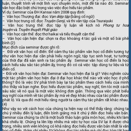
luận, thuyết trình về một lĩnh vực chuyên môn, một đề tài nào đó. Seminar
văn học đặc biệt chú trọng vào việc đọc hiểu tác phẩm.
Ví dụ: Seminar của ĐH Kansai năm 2008 quy định:
– Văn học Thượng đại: đọc
Vạn diệp tập
(bằng cổ ngữ)
– Văn học trung cổ: đọc
Truyện Genji,
và thi văn tập của Tsuraiyuki
– Văn học trung thế: đọc tập lý luận về kịch nô
Phong tư hoa
truyện
và
Truyền thuyết Phật giáo
– Văn học cận thế: đọc thơ haikai và tiểu thuyết cận thế
– Văn học cận hiện đại: chọn ra đọc khoảng 4 tác giả và một số bài phê
bình.(2)
Mục đích của seminar được ghi rõ:
– Đối với văn học cổ điển: Để cảm thụ tác phẩm văn học cổ điển tương tự
như văn học hiện đại cần phải hiểu ngôn ngữ, tập tục sinh hoạt, tư tưởng
của thời đại đã sản sinh ra tác phẩm ấy. Seminar văn học cổ điển là học
cách hiểu sâu sắc tác phẩm ấy, trong đó có cả việc tập dùng tư liệu và từ
điển cổ.
– Đối với văn học hiện đại: Seminar văn học hiện đại là gì? Việc nghiên cứu
một tác phẩm văn học hiện đại ở đại học khác thế nào với việc học ở phổ
thông? Đó là việc SV phải trình bày lại tác phẩm theo cách hiểu của mình
cho thầy và bạn nghe. Đọc hiểu được tác phẩm, suy nghĩ, tìm tòi một cách
sâu sắc về nó quả là một việc không đơn giản. Thông qua việc phát biểu
suy nghĩ của mình về tác phẩm ấy mà vẻ đẹp khác nhau của tác phẩm được
phát lộ. Và qua đó mới hiểu rằng người ta cảm thụ tác phẩm rất khác nhau.
(4)
Như vậy so với cách học của chúng ta hiện nay có thể thấy rằng: chúng ta
chú ý nhiều đến lý luận, đến bình giảng mà ít chú ý đến đọc hiểu văn bản.
Seminar của chúng ta chỉ là một buổi thảo luận giữa môn học, nhiều khi làm
khá chiếu lệ. Chúng ta lên lớp nhiều mà việc tự học của SV lại ít được chú
trọng, nhiều sinh viên không có khả năng đọc hiểu được văn bản nhất là văn
học cổ điển, thậm chí nhiều SV không đọc tác phẩm mà chỉ đọc tóm tắt hay