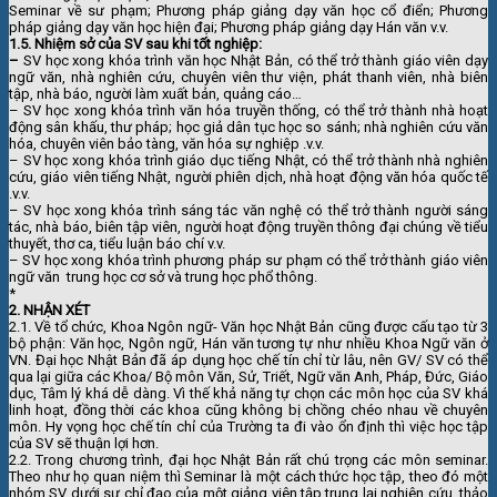
Seminar về sư phạm;
Phương pháp giảng dạy văn học cổ điển; Phương
pháp giảng dạy văn học hiện đại; Phương pháp giảng dạy Hán văn v.v.
1.5. Nhiệm sở của SV sau khi tốt nghiệp:
–
SV học xong khóa trình văn học Nhật Bản, có thể trở thành giáo viên dạy
ngữ văn, nhà nghiên cứu, chuyên viên thư viện, phát thanh viên, nhà biên
tập, nhà báo, người làm xuất bản, quảng cáo…
– SV học xong khóa trình văn hóa truyền thống, có thể trở thành nhà hoạt
động sân khấu, thư pháp; học giả dân tục học so sánh; nhà nghiên cứu văn
hóa, chuyên viên bảo tàng, văn hóa sự nghiệp .v.v.
– SV học xong khóa trình giáo dục tiếng Nhật, có thể trở thành nhà nghiên
cứu, giáo viên tiếng Nhật, người phiên dịch, nhà hoạt động văn hóa quốc tế
.v.v.
– SV học xong khóa trình sáng tác văn nghệ có thể trở thành người sáng
tác, nhà báo, biên tập viên, người hoạt động truyền thông đại chúng về tiểu
thuyết, thơ ca, tiểu luận báo chí v.v.
– SV học xong khóa trình phương pháp sư phạm có thể trở thành giáo viên
ngữ văn trung học cơ sở và trung học phổ thông.
*
2. NHẬN XÉT
2.1.
Về tổ chức, Khoa Ngôn ngữ- Văn học Nhật Bản cũng được cấu tạo từ 3
bộ phận: Văn học, Ngôn ngữ, Hán văn tương tự như nhiều Khoa Ngữ văn ở
VN. Đại học Nhật Bản đã áp dụng học chế tín chỉ từ lâu, nên GV/ SV có thể
qua lại giữa các Khoa/ Bộ môn Văn, Sử, Triết, Ngữ văn Anh, Pháp, Đức, Giáo
dục, Tâm lý khá dễ dàng. Vì thế khả năng tự chọn các môn học của SV khá
linh hoạt, đồng thời các khoa cũng không bị chồng chéo nhau về chuyên
môn. Hy vọng học chế tín chỉ của Trường ta đi vào ổn định thì việc học tập
của SV sẽ thuận lợi hơn.
2.2. Trong chương trình, đại học Nhật Bản rất chú trọng các môn seminar.
Theo như họ quan niệm thì Seminar là một cách thức học tập, theo đó một
nhóm SV dưới sự chỉ đạo của một giảng viên tập trung lại nghiên cứu, thảo