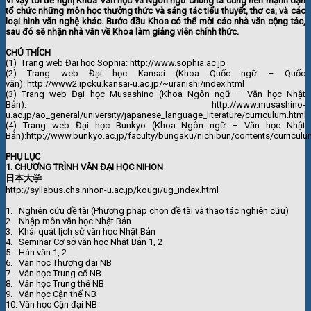
Vì vậy tôi đề nghị Khoa Văn học và Ngôn ngữ chúng ta cũng nên mạnh dạn
tổ chức những môn học thưởng thức và sáng tác tiểu thuyết, thơ ca, và các
loại hình văn nghệ khác. Bước đầu Khoa có thể mời các nhà văn cộng tác,
sau đó sẽ nhận nhà văn về Khoa làm giảng viên chính thức.
CHÚ THÍCH
(1) Trang web Đại học Sophia: http://www.sophia.ac.jp
(2) Trang web Đại học Kansai (Khoa Quốc ngữ – Quốc
văn): http://www2.ipcku.kansai-u.ac.jp/~uranishi/index.html
(3) Trang web Đại học Musashino (Khoa Ngôn ngữ – Văn học Nhật
Bản): http://www.musashino-
u.ac.jp/ao_general/university/japanese_language_literature/curriculum.html
(4) Trang web Đại học Bunkyo (Khoa Ngôn ngữ – Văn học Nhật
Bản):http://www.bunkyo.ac.jp/faculty/bungaku/nichibun/contents/curriculu
PHỤ LỤC
1.
CHƯƠNG TRÌNH VĂN ĐẠI HỌC NIHON
日本大学
http://syllabus.chs.nihon-u.ac.jp/kougi/ug_index.html
1. Nghiên cứu đề tài (Phương pháp chọn đề tài và thao tác nghiên cứu)
2. Nhập môn văn học Nhật Bản
3. Khái quát lịch sử văn học Nhật Bản
4. Seminar Cơ sở văn học Nhật Bản 1, 2
5. Hán văn 1, 2
6. Văn học Thượng đại NB
7. Văn học Trung cổ NB
8. Văn học Trung thế NB
9. Văn học Cận thế NB
10. Văn học Cận đại NB