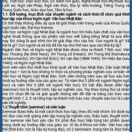
Mỹ, Triết học- Đạo đức học, So sánh tôn giáo, Nghệ thuật học-Mỹ thuật sử,
Lịch sử, Ngữ văn Pháp, Ngữ văn Đức, Địa lý- Môi trường, Tiếng Trung và
Trung Quốc học, Giáo dục học, Tâm lý học…
1.1. Đối tượng, mục đích của chuyên ngành và cách thức tổ chức quá trình
học tập của Khoa Ngôn ngữ- Văn học Nhật Bản:
Có thể thấy những điều ấy qua lời giới thiệu trên trang web của Khoa Quốc
ngữ-Quốc văn, Đại học Kansai:
Văn học và Ngôn ngữ Nhật Bản là ngành học tìm hiểu bản chất của văn học
nghệ thuật thông qua tác phẩm văn học viết bằng tiếng Nhật từ xưa đến
nay. Đó cũng là quá trình tìm lời giải đáp cho câu hỏi: Con người là gì? Xã
hội là gì? Con người và xã hội đã tồn tại như thế nào qua các thời ký ấy?
Ngành Văn học và Ngôn ngữ Nhật Bản được chia ra thành 7 lĩnh vực: Văn
học Thượng đại (thời Nara); VH Trung cổ (Heian); VH Trung thế (Kamakura
và Muromachi); VH Cận thế (Edo); VH cận đại (1868-1945); VH Hiện đại (sau
1945); và Ngôn ngữ Nhật Bản.
Sinh viên năm thứ nhất học Khái quát về Văn học Nhật Bản, Dẫn luận Nhật
ngữ học – tức là học những tri thức và phương pháp nghiên cứu cơ bản về
Văn học và Ngôn ngữ Nhật Bản. Sinh viên những năm sau sẽ học sâu hơn
dưới sự hướng dẫn của các giáo sư. Từ năm thứ 2 (đối với ngành Ngôn ngữ
học) và năm thứ 3 (đối với ngành Văn học) SV bắt đầu được diễn tập
(seminar) tức là thuyết trình, tập sự nghiên cứu. Tùy theo hứng thú cá nhân
mà SV chọn đề tài và giải quyết những vấn đề đặt ra bằng các báo cáo
thuyết trình 1, 2, 3 và tổng hợp lại thành một báo cáo chuyên sâu tức là Luận
văn tốt nghiệp.
1.2.Thuyết trình (seminar) và niên luận
:
Seminar được hiểu là một cách thức học tập, theo đó một nhóm SV dưới sự
chỉ đạo của một giảng viên tập trung lại nghiên cứu, thảo luận, thuyết trình.
Các seminar văn học yêu cầu SV phải đọc trực tiếp từng tác phẩm quan
trọng dưới sự hướng dẫn của giáo sư. Ví dụ ở Khoa nói trên: Văn học cận
thế (thời Edo- tức là hậu kỳ trung đại), có 2 seminaire trọng tâm là: Đọc hiểu