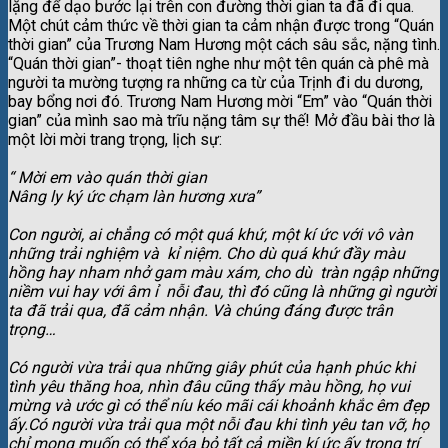
lặng để dạo bước lại trên con đường thời gian ta đã đi qua.
Một chút cảm thức về thời gian ta cảm nhận được trong “Quán
thời gian” của Trương Nam Hương một cách sâu sắc, nặng tình.
“Quán thời gian”- thoạt tiên nghe như một tên quán cà phê mà
người ta mường tượng ra những ca từ của Trịnh đi du dương,
bay bổng nơi đó. Trương Nam Hương mời “Em” vào “Quán thời
gian” của mình sao mà trĩu nặng tâm sự thế! Mở đầu bài thơ là
một lời mời trang trọng, lịch sự:
“ Mời em vào quán thời gian
Nâng ly ký ức chạm làn hương xưa”
Con người, ai chẳng có một quá khứ, một kí ức với vô vàn
những trải nghiệm và kỉ niệm. Cho dù quá khứ đầy màu
hồng hay nham nhở gam màu xám, cho dù tràn ngập những
niềm vui hay với âm ỉ nỗi đau, thì đó cũng là những gì người
ta đã trải qua, đã cảm nhận. Và chúng đáng được trân
trọng…
Có người vừa trải qua những giây phút của hạnh phúc khi
tình yêu thăng hoa, nhìn đâu cũng thấy màu hồng, họ vui
mừng và ước gì có thể níu kéo mãi cái khoảnh khắc êm đẹp
ấy.Có người vừa trải qua một nỗi đau khi tình yêu tan vỡ, họ
chỉ mong muốn có thể xóa bỏ tất cả miền kí ức ấy trong trí