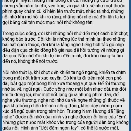
những kỉ niệm, những hình bóng đã cũ, những nụ cười đã cũ
nhưng vẫn nằm lại đó, vẹn tròn, và quá khứ sẽ như một thước
phim quay chậm cũ kĩ hiện lên trước mắt, nhắc ta nhớ, những
nỗi nhớ khi mơ hồ, khi rõ ràng, những nỗi nhớ mà đôi lần ta lại
gọi bằng cái tên mộc mạc: nỗi nhớ không tên.
Trong cuộc sống, đôi khi những nỗi nhớ đến một cách bất chợt,
không báo trước. Đôi khi là những lúc thả mình lại theo những
bài hát quen thuộc, đôi khi là lắng nghe tiếng tích tắc gõ nhịp
đều đặn của chiếc đồng hồ già nua để hồi tưởng về những gì
đã qua. Nỗi nhớ đôi khi tự tìm đến mình, đôi khi chúng ta tìm
đến nó, không thể nói trước.
Nỗi nhớ thật lạ, khi chợt đến khiến ta ngỡ ngàng, khiến ta chìm
trong một nốt trầm xao xuyến. Có khi ta đi trên một con phố
dài, bắt gặp một bóng hình xưa thoáng vụt qua. Để rồi thương
nhớ ùa về, ngùi ngùi. Cuộc sống như một bản nhạc dài, mà đôi
khi ta dừng lại, như một nốt lặng giữa những phím đàn, để
nghe yêu thương, nghe nỗi nhớ ùa về, nghe những gì thuộc về
quá khứ bỗng chốc trở nên sống động, khơi dậy những cảm
xúc đã ngủ quên trong tâm hồn. Trương Nam Hương đã “lặng
nghe” được nỗi nhớ của mình và nghe được nỗi lòng của “Em”.
Những giọt nước mắt khóc vào trong của người đàn ông không
giấu nỗi. Hình ảnh “Ướt đầm ngón tay”, có thể là nước mắt,