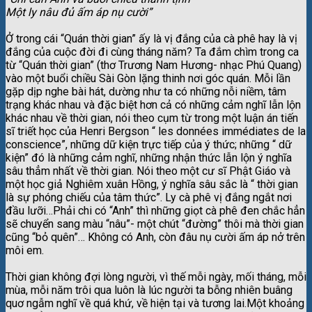
Một ly nâu đủ ấm áp nụ cười”
Ở trong cái “Quán thời gian” ấy là vị đắng của cà phê hay là vị
đắng của cuộc đời đi cùng tháng năm? Ta đắm chìm trong ca
từ “Quán thời gian” (thơ Trương Nam Hương- nhạc Phú Quang)
vào một buổi chiều Sài Gòn lặng thinh nơi góc quán. Mỗi lần
gặp dịp nghe bài hát, dường như ta
có những nỗi niềm, tâm
trạng khác nhau và đặc biệt hơn cả có những cảm nghĩ lẫn lộn
khác nhau về thời gian, nói theo cụm từ trong một luận án tiến
sĩ triết học của Henri Bergson “ les données immédiates de la
conscience”, những dữ kiện trực tiếp của ý thức; những “ dữ
kiện” đó là những cảm nghĩ, những nhận thức lẫn lộn ý nghĩa
sâu thẳm nhất về thời gian. Nói theo một cư sĩ Phật Giáo và
một học giả Nghiêm xuân Hồng, ý nghĩa sâu sắc là “ thời gian
là sự phóng chiếu của tâm thức”. Ly cà phê vị đắng ngắt nơi
đầu lưỡi…Phải chi có “Anh” thì những giọt cà phê đen chắc hẳn
sẽ chuyển sang màu “nâu”- một chút “đường” thôi mà thời gian
cũng “bỏ quên”… Không có Anh, còn đâu nụ cười ấm áp nở trên
môi em.
Thời gian không đợi lòng người, vì thế mỗi ngày, mối tháng, mỗi
mùa, mỗi năm trôi qua luôn là lúc người ta bỗng nhiên buâng
quơ ngẫm nghĩ về quá khứ, về hiện tại và tương lai.Một khoảng