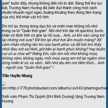
gian” buồn đấy, nhưng không đến nỗi bi đát. Bằng thể thơ lục
bát, Trương Nam Hương đã diễn đạt thành công một cách
nhuần nhuyễn ngọt ngào, buâng khuâng theo đúng tâm trạng
của chủ thể nhân vật trữ tình.
Em trở lại, thong dong dạo bộ và miên man những nỗi nhớ
trong ca từ “Quán thời gian”. Nỗi nhớ trôi dài về quá khứ, bước
chân vô định tình cờ ghé lại lối xưa
… A
nh, có khi nào cũng trở
lại những nơi xưa? Để tìm lại chút hơi ấm muộn màng? để
cảm nhận những tàn tro của hạnh phúc và để trái tim thấy
nhói đau xót xa?Anh, giờ bên ai hạnh phúc không? hay buồn
vui có ai chia sẻ? Riêng Em, vẫn ôm nỗi nhớ không mùa,
không năm, không ngày, mỗi mùa sang em trở lại ngắm nhìn
từng miền kí ức xa xăm…Nỗi nhớ dịu êm nơi tiềm thức… Anh
– người của “Quán thời gian” !
Trần Huyền Nhung
Sinh viên Phạm Thị Quỳnh (ĐH Bình Dương) tặng Trương Nam
Hương