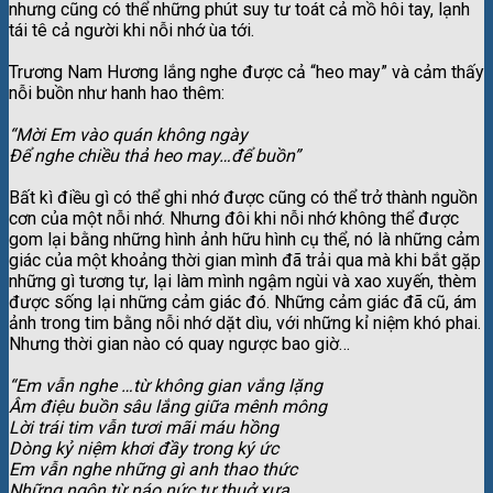
nhưng cũng có thể những phút suy tư toát cả mồ hôi tay, lạnh
tái tê cả người khi nỗi nhớ ùa tới.
Trương Nam Hương lắng nghe được cả “heo may” và cảm thấy
nỗi buồn như hanh hao thêm:
“Mời Em vào quán không ngày
Để nghe chiều thả heo may…để buồn”
Bất kì điều gì có thể ghi nhớ được cũng có thể trở thành nguồn
cơn của một nỗi nhớ. Nhưng đôi khi nỗi nhớ không thể được
gom lại bằng những hình ảnh hữu hình cụ thể, nó là những cảm
giác của một khoảng thời gian mình đã trải qua mà khi bắt gặp
những gì tương tự, lại làm mình ngậm ngùi và xao xuyến, thèm
được sống lại những cảm giác đó. Những cảm giác đã cũ, ám
ảnh trong tim bằng nỗi nhớ dặt dìu, với những kỉ niệm khó phai.
Nhưng thời gian nào có quay ngược bao giờ…
“Em vẫn nghe …từ không gian vắng lặng
Âm điệu buồn sâu lắng giữa mênh mông
Lời trái tim vẫn tươi mãi máu hồng
Dòng kỷ niệm khơi đầy trong ký ức
Em vẫn nghe những gì anh thao thức
Những ngôn từ náo nức tự thuở xưa