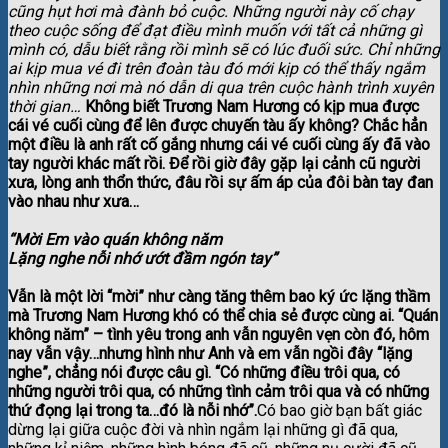
cũng hụt hơi mà đành bỏ cuộc. Những người này cố chạy
theo cuộc sống để đạt điều mình muốn với tất cả những gì
mình có, dẫu biết rằng rồi mình sẽ có lúc đuối sức. Chỉ những
ai kịp mua vé đi trên đoàn tàu đó mới kịp có thể thấy ngắm
nhìn những nơi mà nó dẫn di qua trên cuộc hành trình xuyên
thời gian…
Không biết Trương Nam Hương có kịp mua được
cái vé cuối cùng để lên được chuyến tàu ấy không? Chắc hẳn
một điều là anh rất cố gắng nhưng cái vé cuối cùng ấy đã vào
tay người khác mất rồi. Để rồi giờ đây gặp lại cảnh cũ người
xưa, lòng anh thổn thức, đâu rồi sự ấm áp của đôi bàn tay đan
vào nhau như xưa…
“Mời Em vào quán không năm
Lặng nghe nỗi nhớ ướt đầm ngón tay”
Vẫn là một lời “mời” như càng tăng thêm bao ký ức lặng thầm
mà Trương Nam Hương khó có thể chia sẻ được cùng ai. “Quán
không năm” – tình yêu trong anh vẫn nguyên vẹn còn đó, hôm
nay vẫn vậy…nhưng hình như Anh và em vẫn ngồi đây “lặng
nghe”, chẳng nói được câu gì. “Có những điều trôi qua, có
những người trôi qua, có những tình cảm trôi qua và có những
thứ đọng lại trong ta…đó là nỗi nhớ”.
Có bao giờ bạn bất giác
dừng lại giữa cuộc đời và nhìn ngắm lại những gì đã qua,