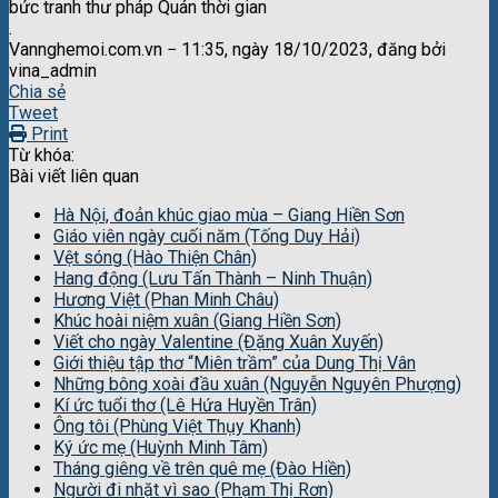
bức tranh thư pháp Quán thời gian
.
Vannghemoi.com.vn − 11:35, ngày 18/10/2023, đăng bởi
vina_admin
Chia sẻ
Tweet
Print
Từ khóa:
Bài viết liên quan
Hà Nội, đoản khúc giao mùa – Giang Hiền Sơn
Giáo viên ngày cuối năm (Tống Duy Hải)
Vệt sóng (Hào Thiện Chân)
Hang động (Lưu Tấn Thành – Ninh Thuận)
Hương Việt (Phan Minh Châu)
Khúc hoài niệm xuân (Giang Hiền Sơn)
Viết cho ngày Valentine (Đặng Xuân Xuyến)
Giới thiệu tập thơ “Miên trầm” của Dung Thị Vân
Những bông xoài đầu xuân (Nguyễn Nguyên Phượng)
Kí ức tuổi thơ (Lê Hứa Huyền Trân)
Ông tôi (Phùng Việt Thụy Khanh)
Ký ức mẹ (Huỳnh Minh Tâm)
Tháng giêng về trên quê mẹ (Đào Hiền)
Người đi nhặt vì sao (Phạm Thị Rơn)