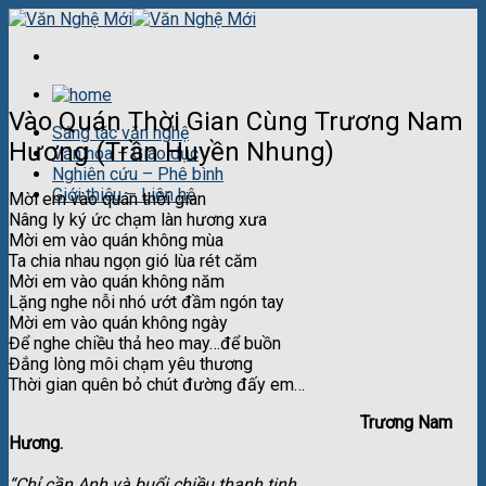
Skip
to
content
Vào Quán Thời Gian Cùng Trương Nam
Sáng tác văn nghệ
Hương (Trần Huyền Nhung)
Văn hóa – Giáo dục
Nghiên cứu – Phê bình
Giới thiệu – Liên hệ
Mời em vào quán thời gian
Nâng ly ký ức chạm làn hương xưa
Mời em vào quán không mùa
Ta chia nhau ngọn gió lùa rét căm
Mời em vào quán không năm
Lặng nghe nỗi nhó ướt đầm ngón tay
Mời em vào quán không ngày
Để nghe chiều thả heo may…để buồn
Đắng lòng môi chạm yêu thương
Thời gian quên bỏ chút đường đấy em…
Trương Nam
Hương.
“Chỉ cần Anh và buổi chiều thanh tịnh