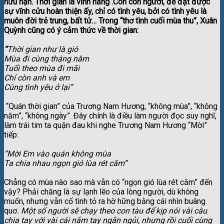
hữu hạn. Thời gian là vĩnh hằng .Còn con người, để đạt được
sự vĩnh cửu hoàn thiện ấy, chỉ có tình yêu, bởi có tình yêu là
muôn đời trẻ trung, bất tử… Trong “thơ tình cuối mùa thu”, Xuân
Quỳnh cũng có ý cảm thức về thời gian:
“
Thời gian như là gió
Mùa đi cùng tháng năm
Tuổi theo mùa đi mãi
Chỉ còn anh và em
Cùng tình yêu ở lại”
“Quán thời gian” của Trương Nam Hương, “không mùa”, “không
năm”, “không ngày”. Đây chính là điều làm người đọc suy nghĩ,
làm trái tim ta quặn đau khi nghe Trương Nam Hương “Mời”
tiếp:
“Mời Em vào quán không mùa
Ta chia nhau ngọn gió lùa rét căm”
Chẳng có mùa nào sao mà vẫn có “ngọn gió lùa rét căm” đến
vậy? Phải chăng là sự lạnh lẽo của lòng người, dù không
muốn, nhưng vẫn cố tình tỏ ra hờ hững bằng cái nhìn buâng
quơ
.
Một số người sẽ chạy theo con tàu để kịp nói vài câu
chia tay với vài cái nắm tay ngắn ngủi, nhưng rồi cuối cùng