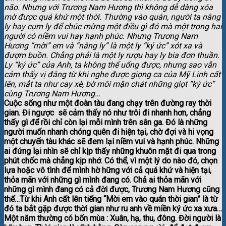
não. Nhưng với Trương Nam Hương thì không dễ dàng xóa
mờ được quá khứ một thời. Thường vào quán, người ta nâng
ly hay cụm ly để chúc mừng một điều gì đó mà một trong hai
người có niềm vui hay hạnh phúc. Nhưng Trương Nam
Hương “mời” em và “nâng ly” là một ly “ký ức” xót xa và
đượm buồn. Chẳng phải là một ly rượu hay ly bia đơn thuần.
Ly “ký ức” của Anh, ta không thể uống được, nhưng sao vẫn
cảm thấy vị đắng từ khi nghe được giọng ca của Mỹ Linh cất
lên, mắt ta như cay xè, bờ môi mặn chát những giọt “ký ức”
cùng Trương Nam Hương…
Cuộc sống như một đoàn tàu đang chạy trên đường ray thời
gian. Đi ngược sẽ cảm thấy nó như trôi đi nhanh hơn, chẳng
thấy gì để rồi chỉ còn lại mỗi mình trên sân ga. Đó là những
người muốn nhanh chóng quên đi hiện tại, chờ đợi và hi vọng
một chuyến tàu khác sẽ đem lại niềm vui và hạnh phúc. Những
ai đứng lại nhìn sẽ chỉ kịp thấy những khuôn mặt đi qua trong
phút chốc mà chẳng kịp nhớ. Có thể, vì một lý do nào đó, chọn
lựa hoặc vô tình để mình hờ hững với cả quá khứ và hiện tại,
thỏa mãn với những gì mình đang có. Chả ai thỏa mãn với
những gì mình đang có cả đời được, Trương Nam Hương cũng
thế…Từ khi Anh cất lên tiếng “Mời em vào quán thời gian” là từ
đó ta bắt gặp được thời gian như ru anh về miền ký ức xa xưa…
Một năm thường có bốn mùa : Xuân, hạ, thu, đông. Đời người là