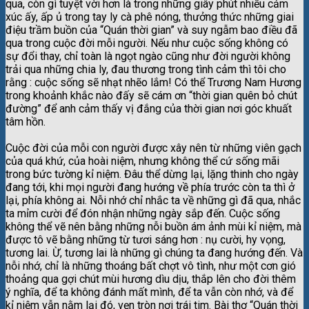
qua, còn gì tuyệt vời hơn là trong những giây phút nhiều cảm
xúc ấy, ấp ủ trong tay ly cà phê nóng, thưởng thức những giai
điệu trầm buồn của “Quán thời gian” và suy ngẫm bao điều đã
qua trong cuộc đời mỗi người. Nếu như cuộc sống không có
sự đổi thay, chỉ toàn là ngọt ngào cũng như đời người không
trải qua những chia ly, đau thương trong tình cảm thì tôi cho
rằng : cuộc sống sẽ nhạt nhẽo lắm! Có thể Trương Nam Hương
trong khoảnh khắc nào đấy sẽ cám ơn “thời gian quên bỏ chút
đường” để anh cảm thấy vị đắng của thời gian nơi góc khuất
tâm hồn.
Cuộc đời của mỗi con người được xây nên từ những viên gạch
của quá khứ, của hoài niệm, nhưng không thể cứ sống mãi
trong bức tường kỉ niệm. Đâu thể dừng lại, lặng thinh cho ngày
đang tới, khi mọi người đang hướng về phía trước còn ta thì ở
lại, phía không ai. Nỗi nhớ chỉ nhắc ta về những gì đã qua, nhắc
ta mỉm cười để đón nhận những ngày sắp đến. Cuộc sống
không thể vẽ nên bằng những nỗi buồn ám ảnh mùi kỉ niệm, mà
được tô vẽ bằng những từ tươi sáng hơn : nụ cười, hy vọng,
tương lai. Ừ, tương lai là những gì chúng ta đang hướng đến. Và
nỗi nhớ, chỉ là những thoáng bất chợt vô tình, như một cơn gió
thoảng qua gợi chút mùi hương dìu dịu, thắp lên cho đời thêm
ý nghĩa, để ta không đánh mất mình, để ta vẫn còn nhớ, và để
kỉ niệm vẫn nằm lại đó, vẹn tròn nơi trái tim. Bài thơ “Quán thời