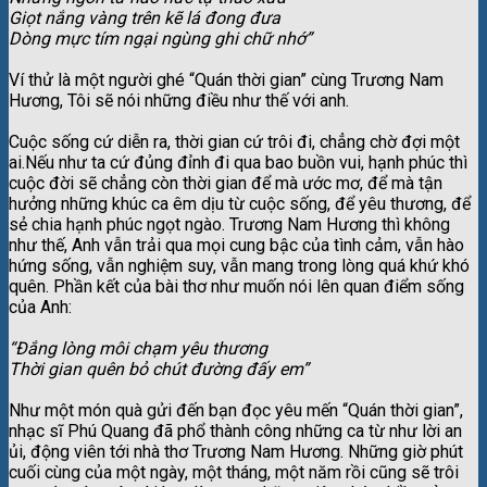
Giọt nắng vàng trên kẽ lá đong đưa
Dòng mực tím ngại ngùng ghi chữ nhớ”
Ví thử là một người ghé “Quán thời gian” cùng Trương Nam
Hương, Tôi sẽ nói những điều như thế với anh.
Cuộc sống cứ diễn ra, thời gian cứ trôi đi, chẳng chờ đợi một
ai.Nếu như ta cứ đủng đỉnh đi qua bao buồn vui, hạnh phúc thì
cuộc đời sẽ chẳng còn thời gian để mà ước mơ, để mà tận
hưởng những khúc ca êm dịu từ cuộc sống, để yêu thương, để
sẻ chia hạnh phúc ngọt ngào. Trương Nam Hương thì không
như thế, Anh vẫn trải qua mọi cung bậc của tình cảm, vẫn hào
hứng sống, vẫn nghiệm suy, vẫn mang trong lòng quá khứ khó
quên. Phần kết của bài thơ như muốn nói lên quan điểm sống
của Anh:
“Đắng lòng môi chạm yêu thương
Thời gian quên bỏ chút đường đấy em”
Như một món quà gửi đến bạn đọc yêu mến “Quán thời gian”,
nhạc sĩ Phú Quang đã phổ thành công những ca từ như lời an
ủi, động viên tới nhà thơ Trương Nam Hương. Những giờ phút
cuối cùng của một ngày, một tháng, một năm rồi cũng sẽ trôi