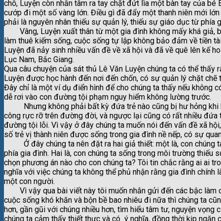
chỗ, Luyện còn nhẫn tâm ra tay chặt đứt lìa một bàn tay của bé
cướp đi một số vàng lớn. Điều gì đã đẩy một thanh niên mới lớ
phải là nguyên nhân thiếu sự quản lý, thiếu sự giáo dục từ phía 
Vâng, Luyện xuất thân từ một gia đình không mấy khá giả, b
làm thuê kiếm sống, cuộc sống tự lập không bảo đảm về tiền tài
Luyện đã nảy sinh nhiều vấn đề về xã hội và đã về quê lên kế 
Lục Nam, Bắc Giang.
Qua câu chuyện của sát thủ Lê Văn Luyện chúng ta có thể thấy r
Luyện được học hành đến nơi đến chốn, có sự quản lý chặt chẽ từ
Đây chỉ là một ví dụ điển hình để cho chúng ta thấy nếu không có
dễ rơi vào con đường tội phạm nguy hiểm không lường trước.
Nhưng không phải bất kỳ đứa trẻ nào cũng bị hư hỏng khi khô
công rực rỡ trên đường đời, và ngược lại cũng có rất nhiều đứ
đường tội lỗi. Vì vậy ở đây chúng ta muốn nói đến vấn đề xã hội
số trẻ vị thành niên được sống trong gia đình nề nếp, có sự qua
Ở đây chúng ta nên đặt ra hai giả thiết: một là, con chúng t
phía gia đình. Hai là, con chúng ta sống trong môi trường thiếu 
chọn phương án nào cho con chúng ta? Tôi tin chắc rằng ai ai 
nghĩa với việc chúng ta không thể phủ nhận rằng gia đình chính 
một con người.
Vì vậy qua bài viết này tôi muốn nhắn gửi đến các bậc làm ch
cuộc sống khó khăn và bộn bề bao nhiêu đi nữa thì chúng ta cũn
hơn, gần gũi với chúng nhiều hơn, tìm hiểu tâm tư, nguyện vọn
chúng ta cảm thấy thiết thực và có ý nghĩa, đồng thời kịp ngăn