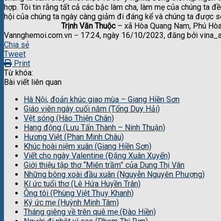
hợp. Tôi tin rằng tất cả các bậc làm cha, làm mẹ của chúng ta đề
hội của chúng ta ngày càng giảm đi đáng kể và chúng ta được số
Trịnh Văn Thuộc
– xã Hòa Quang Nam, Phú Hòa
Vannghemoi.com.vn − 17:24, ngày 16/10/2023, đăng bởi vina_
Chia sẻ
Tweet
Print
Từ khóa:
Bài viết liên quan
Hà Nội, đoản khúc giao mùa – Giang Hiền Sơn
Giáo viên ngày cuối năm (Tống Duy Hải)
Vệt sóng (Hào Thiện Chân)
Hang động (Lưu Tấn Thành – Ninh Thuận)
Hương Việt (Phan Minh Châu)
Khúc hoài niệm xuân (Giang Hiền Sơn)
Viết cho ngày Valentine (Đặng Xuân Xuyến)
Giới thiệu tập thơ “Miên trầm” của Dung Thị Vân
Những bông xoài đầu xuân (Nguyễn Nguyên Phượng)
Kí ức tuổi thơ (Lê Hứa Huyền Trân)
Ông tôi (Phùng Việt Thụy Khanh)
Ký ức mẹ (Huỳnh Minh Tâm)
Tháng giêng về trên quê mẹ (Đào Hiền)