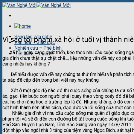
Skip
to
content
Sáng tác văn nghệ
Vì sao tội phạm xã hội ở tuổi vị thành niê
Văn hóa – Giáo dục
Nghiên cứu – Phê bình
Xã hội ngày càng phát triển, kéo theo nhu cầu cuộc sống ngày
Giới thiệu – Liên hệ
gia đình chưa thật sự chặt chẽ…, liệu những vấn đề này có phải l
càng nhiều hay không ?
Để hiểu được vấn đề này chúng ta thử tìm hiểu và phân tích m
ta sắp đề cập đến trong bài viết này hay không.
Xét ở một góc độ nào đó thì cuộc sống của chúng ta đa số thiê
áo, gạo, tiền buộc con người phải quay theo vòng xoáy đó để 
cái, họ cho rằng học ở trường lớp là đủ. Nhưng không, ở đó con n
cột hình thành nên nhân cách, đạo đức và lối sống của một con 
Nhiều gia đình vì nhu cầu cuộc sống mà quên đi giáo dục con 
phạm tội và sẽ đi đến con đường bế tắt trong cuộc sống khi tuổi
Phố Sàn, Huyện Lục Nam, Tỉnh Bắc Giang vào ngày 14/8/2011. Th
đột nhập vào ngôi nhà 3 tầng của tiệm vàng Ngọc Bích, sát hại h