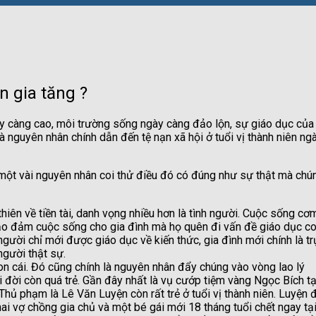
n gia tăng ?
 càng cao, môi trường sống ngày càng đảo lộn, sự giáo dục của
à nguyên nhân chính dẫn đến tệ nạn xã hội ở tuổi vị thành niên ng
ột vài nguyên nhân coi thử điều đó có đúng như sự thật mà chú
n về tiền tài, danh vọng nhiều hơn là tình người. Cuộc sống cơm
bảo đảm cuộc sống cho gia đình mà họ quên đi vấn đề giáo dục c
gười chỉ mới được giáo dục về kiến thức, gia đình mới chính là tr
người thật sự.
cái. Đó cũng chính là nguyên nhân đẩy chúng vào vòng lao lý
 đời còn quá trẻ. Gần đây nhất là vụ cướp tiệm vàng Ngọc Bích tạ
ủ phạm là Lê Văn Luyện còn rất trẻ ở tuổi vị thành niên. Luyện 
ai vợ chồng gia chủ và một bé gái mới 18 tháng tuổi chết ngay tạ