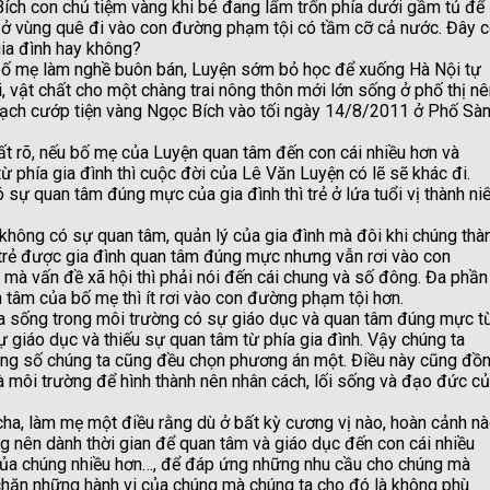
 Bích con chủ tiệm vàng khi bé đang lẩm trốn phía dưới gầm tủ để
n ở vùng quê đi vào con đường phạm tội có tầm cỡ cả nước. Đây 
gia đình hay không?
ố mẹ làm nghề buôn bán, Luyện sớm bỏ học để xuống Hà Nội tự
, vật chất cho một chàng trai nông thôn mới lớn sống ở phố thị n
hoạch cướp tiện vàng Ngọc Bích vào tối ngày 14/8/2011 ở Phố Sàn
ất rõ, nếu bố mẹ của Luyện quan tâm đến con cái nhiều hơn và
 phía gia đình thì cuộc đời của Lê Văn Luyện có lẽ sẽ khác đi.
 sự quan tâm đúng mực của gia đình thì trẻ ở lứa tuổi vị thành ni
ng có sự quan tâm, quản lý của gia đình mà đôi khi chúng thà
a trẻ được gia đình quan tâm đúng mực nhưng vẫn rơi vào con
, mà vấn đề xã hội thì phải nói đến cái chung và số đông. Đa phần
n tâm của bố mẹ thì ít rơi vào con đường phạm tội hơn.
a sống trong môi trường có sự giáo dục và quan tâm đúng mực t
sự giáo dục và thiếu sự quan tâm từ phía gia đình. Vậy chúng ta
trong số chúng ta cũng đều chọn phương án một. Điều này cũng đồ
là môi trường để hình thành nên nhân cách, lối sống và đạo đức c
a, làm mẹ một điều rằng dù ở bất kỳ cương vị nào, hoàn cảnh nà
g nên dành thời gian để quan tâm và giáo dục đến con cái nhiều
g của chúng nhiều hơn…, để đáp ứng những nhu cầu cho chúng mà
 chặn những hành vi của chúng mà chúng ta cho đó là không phù