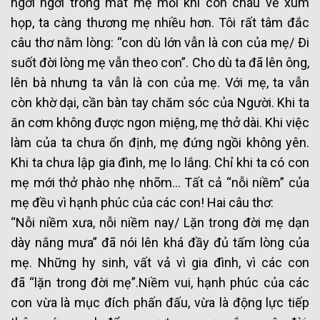
ngời ngời trong mắt mẹ mỗi khi con cháu về xum
họp, ta càng thương mẹ nhiều hơn. Tôi rất tâm đắc
câu thơ nằm lòng: “con dù lớn vẫn là con của mẹ/ Đi
suốt đời lòng mẹ vẫn theo con”. Cho dù ta đã lên ông,
lên bà nhưng ta vẫn là con của mẹ. Với mẹ, ta vẫn
còn khờ dại, cần bàn tay chăm sóc của Người. Khi ta
ăn cơm không được ngon miệng, mẹ thở dài. Khi việc
làm của ta chưa ổn định, mẹ đứng ngồi không yên.
Khi ta chưa lập gia đình, mẹ lo lắng. Chỉ khi ta có con
mẹ mới thở phào nhẹ nhõm… Tất cả “nỗi niềm” của
mẹ đều vì hạnh phúc của các con! Hai câu thơ:
“Nỗi niềm xưa, nỗi niềm nay/ Lặn trong đời mẹ dạn
dày nắng mưa” đã nói lên khá đầy đủ tấm lòng của
mẹ. Những hy sinh, vất vả vì gia đình, vì các con
đã “lặn trong đời mẹ”.Niềm vui, hạnh phúc của các
con vừa là mục đích phấn đấu, vừa là động lực tiếp