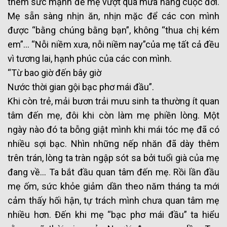
thêm sức mạnh để mẹ vượt qua mưa nắng cuộc đời.
Mẹ sẵn sàng nhịn ăn, nhịn mặc để các con mình
được “bằng chúng bằng bạn”, không “thua chị kém
em”… “Nỗi niềm xưa, nỗi niềm nay”của mẹ tất cả đều
vì tương lai, hạnh phúc của các con mình.
“Từ bao giờ đến bây giờ
Nước thời gian gội bạc phơ mái đầu”.
Khi còn trẻ, mải bươn trải mưu sinh ta thường ít quan
tâm đến mẹ, đôi khi còn làm mẹ phiền lòng. Một
ngày nào đó ta bỗng giật mình khi mái tóc mẹ đã có
nhiều sợi bạc. Nhìn những nếp nhăn đã dày thêm
trên trán, lòng ta tràn ngập sót sa bởi tuổi già của mẹ
đang về… Ta bắt đầu quan tâm đến mẹ. Rồi lần đầu
mẹ ốm, sức khỏe giảm dần theo năm tháng ta mới
cảm thấy hối hận, tự trách mình chưa quan tâm mẹ
nhiều hơn. Đến khi mẹ “bạc phơ mái đầu” ta hiểu