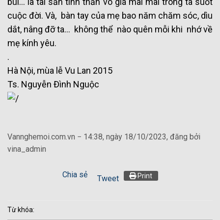
bùi… là tài sản tinh thần vô giá mãi mãi trong ta suốt
cuộc đời. Và, bàn tay của mẹ bao năm chăm sóc, dìu
dắt, nâng đỡ ta… không thể nào quên mỗi khi nhớ về
mẹ kính yêu.
.
Hà Nội, mùa lễ Vu Lan 2015
Ts. Nguyễn Đình Nguộc
Vannghemoi.com.vn − 14:38, ngày 18/10/2023, đăng bởi
vina_admin
Chia sẻ
Print
Tweet
Từ khóa: