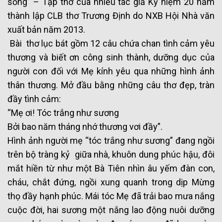
sống” – Tập thơ của nhiều tác giả Kỷ niệm 20 năm
thành lập CLB thơ Trương Định do NXB Hội Nhà văn
xuất bản năm 2013.
Bài thơ lục bát gồm 12 câu chứa chan tình cảm yêu
thương và biết ơn công sinh thành, dưỡng dục của
người con đối với Mẹ kính yêu qua những hình ảnh
thân thương. Mở đầu bằng những câu thơ đẹp, tràn
đầy tình cảm:
“Mẹ ơi! Tóc trắng như sương
Bởi bao năm tháng nhớ thương vơi đầy”.
Hình ảnh người mẹ “tóc trắng như sương” đang ngồi
trên bộ tràng kỷ giữa nhà, khuôn dung phúc hậu, đôi
mắt hiền từ như một Bà Tiên nhìn âu yếm đàn con,
cháu, chắt đứng, ngồi xung quanh trong dịp Mừng
thọ đầy hạnh phúc. Mái tóc Mẹ đã trải bao mưa nắng
cuộc đời, hai sương một nắng lao động nuôi dưỡng