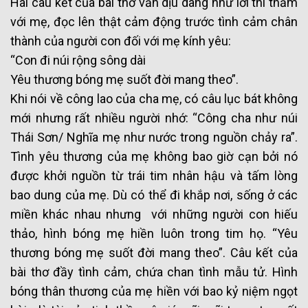
Hai câu kết của bài thơ vẫn dịu dàng như lời thì thầm
với mẹ, đọc lên thật cảm động trước tình cảm chân
thành của người con đối với mẹ kính yêu:
“Con đi núi rộng sông dài
Yêu thương bóng mẹ suốt đời mang theo”.
Khi nói về công lao của cha mẹ, có câu lục bát không
mới nhưng rất nhiều người nhớ: “Công cha như núi
Thái Sơn/ Nghĩa mẹ như nước trong nguồn chảy ra”.
Tình yêu thương của mẹ không bao giờ cạn bởi nó
được khởi nguồn từ trái tim nhân hậu và tấm lòng
bao dung của mẹ. Dù có thể đi khắp nơi, sống ở các
miền khác nhau nhưng với những người con hiếu
thảo, hình bóng mẹ hiền luôn trong tim họ. “Yêu
thương bóng mẹ suốt đời mang theo”. Câu kết của
bài thơ đầy tình cảm, chứa chan tình mẫu tử. Hình
bóng thân thương của mẹ hiền với bao kỷ niệm ngọt