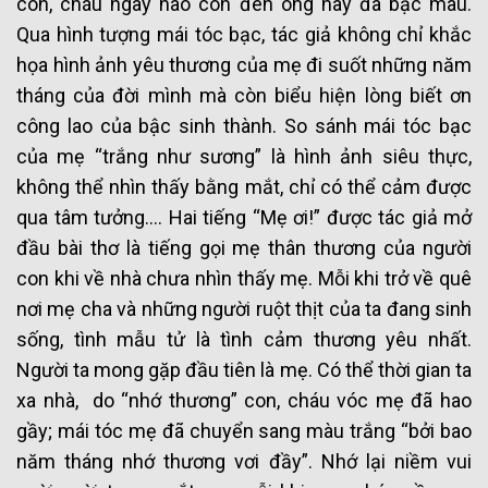
con, cháu ngày nào còn đen óng nay đã bạc màu.
Qua hình tượng mái tóc bạc, tác giả không chỉ khắc
họa hình ảnh yêu thương của mẹ đi suốt những năm
tháng của đời mình mà còn biểu hiện lòng biết ơn
công lao của bậc sinh thành. So sánh mái tóc bạc
của mẹ “trắng như sương” là hình ảnh siêu thực,
không thể nhìn thấy bằng mắt, chỉ có thể cảm được
qua tâm tưởng…. Hai tiếng “Mẹ ơi!” được tác giả mở
đầu bài thơ là tiếng gọi mẹ thân thương của người
con khi về nhà chưa nhìn thấy mẹ. Mỗi khi trở về quê
nơi mẹ cha và những người ruột thịt của ta đang sinh
sống, tình mẫu tử là tình cảm thương yêu nhất.
Người ta mong gặp đầu tiên là mẹ. Có thể thời gian ta
xa nhà, do “nhớ thương” con, cháu vóc mẹ đã hao
gầy; mái tóc mẹ đã chuyển sang màu trắng “bởi bao
năm tháng nhớ thương vơi đầy”. Nhớ lại niềm vui