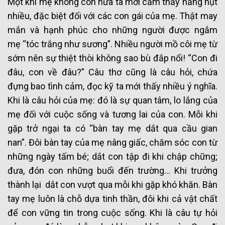
Một khi mẹ không còn nữa ta mới cảm thấy hẫng hụt
nhiều, đặc biệt đối với các con gái của mẹ. Thật may
mắn và hạnh phúc cho những người được ngắm
mẹ “tóc trắng như sương”. Nhiều người mồ côi mẹ từ
sớm nên sự thiệt thòi không sao bù đắp nổi! “Con đi
đâu, con về đâu?” Câu thơ cũng là câu hỏi, chứa
đựng bao tình cảm, đọc kỹ ta mới thấy nhiều ý nghĩa.
Khi là câu hỏi của mẹ: đó là sự quan tâm, lo lắng của
mẹ đối với cuộc sống và tương lai của con. Mỗi khi
gặp trở ngại ta có “bàn tay mẹ dắt qua cầu gian
nan”. Đôi bàn tay của mẹ nâng giấc, chăm sóc con từ
những ngày tấm bé; dắt con tập đi khi chập chững;
đưa, đón con những buổi đến trường… Khi trưởng
thành lại dắt con vượt qua mỗi khi gặp khó khăn. Bàn
tay mẹ luôn là chỗ dựa tinh thần, đôi khi cả vật chất
để con vững tin trong cuộc sống. Khi là câu tự hỏi