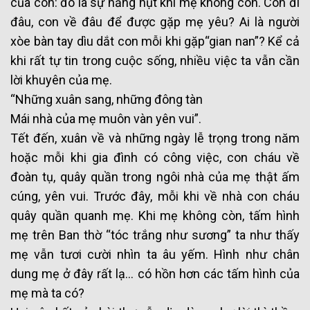
của con: đó là sự hẫng hụt khi mẹ không còn. Con đi
đâu, con về đâu để được gặp mẹ yêu? Ai là người
xòe bàn tay dìu dắt con mỗi khi gặp“gian nan”? Kể cả
khi rất tự tin trong cuộc sống, nhiều việc ta vẫn cần
lời khuyên của mẹ.
“Những xuân sang, những đông tàn
Mái nhà của mẹ muôn vàn yên vui”.
Tết đến, xuân về và những ngày lễ trọng trong năm
hoặc mỗi khi gia đình có công việc, con cháu về
đoàn tụ, quây quần trong ngôi nhà của mẹ thật ấm
cúng, yên vui. Trước đây, mỗi khi về nhà con cháu
quây quần quanh mẹ. Khi mẹ không còn, tấm hình
mẹ trên Ban thờ “tóc trắng như sương” ta như thấy
mẹ vẫn tươi cười nhìn ta âu yếm. Hình như chân
dung mẹ ở đây rất lạ… có hồn hơn các tấm hình của
mẹ mà ta có?