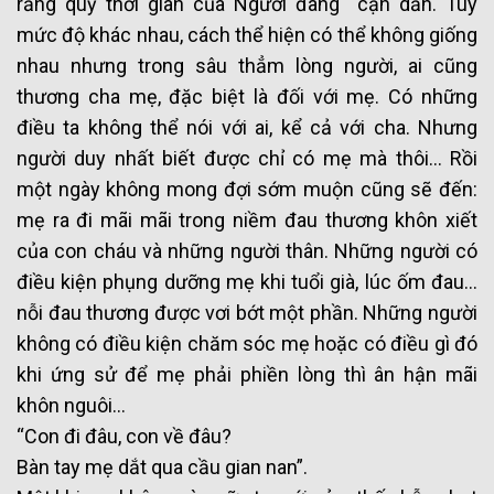
rằng quỹ thời gian của Người đang cạn dần. Tuy
mức độ khác nhau, cách thể hiện có thể không giống
nhau nhưng trong sâu thẳm lòng người, ai cũng
thương cha mẹ, đặc biệt là đối với mẹ. Có những
điều ta không thể nói với ai, kể cả với cha. Nhưng
người duy nhất biết được chỉ có mẹ mà thôi… Rồi
một ngày không mong đợi sớm muộn cũng sẽ đến:
mẹ ra đi mãi mãi trong niềm đau thương khôn xiết
của con cháu và những người thân. Những người có
điều kiện phụng dưỡng mẹ khi tuổi già, lúc ốm đau…
nỗi đau thương được vơi bớt một phần. Những người
không có điều kiện chăm sóc mẹ hoặc có điều gì đó
khi ứng sử để mẹ phải phiền lòng thì ân hận mãi
khôn nguôi…
“Con đi đâu, con về đâu?
Bàn tay mẹ dắt qua cầu gian nan”.