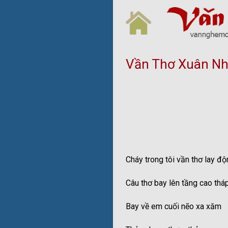
Skip
to
content
Vần Thơ Xuân Nhớ
Cháy trong tôi vần thơ lay đ
Câu thơ bay lên tầng cao thá
Bay về em cuối nẽo xa xăm