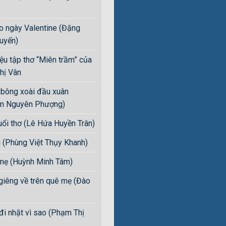
ho ngày Valentine (Đặng
uyến)
iệu tập thơ “Miên trầm” của
hị Vân
bông xoài đầu xuân
n Nguyên Phượng)
uổi thơ (Lê Hứa Huyền Trân)
i (Phùng Việt Thụy Khanh)
mẹ (Huỳnh Minh Tâm)
giêng về trên quê mẹ (Đào
đi nhặt vì sao (Phạm Thị