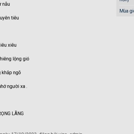
ứ nẫu
Mùa gi
uyên tiêu
iêu xiêu
hiêng lộng gió
g khắp ngõ
hớ người xa .
G LÃNG