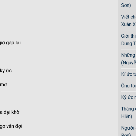
Sơn)
Viết c
Xuân X
Giới th
iờ gặp lại
Dung T
Những 
(Nguyễ
 ký ức
Kí ức t
c mơ
Ông tô
Ký ức 
Tháng 
a dại khờ
Hiền)
gơ vẫn đợi
Người 
Rơn)