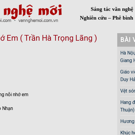
Sáng tác văn nghệ
Nghiên cứu – Phê bình
 Em ( Trần Hà Trọng Lãng )
BÀI 
Hà Nội
Giang 
Giáo v
Duy Hả
Vệt só
ộng nỗi nhớ em
Hang đ
p Nhạn
Thuận)
Hương 
Khúc h