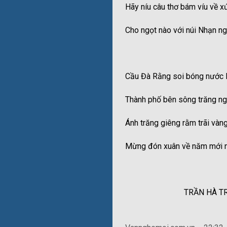
Hãy níu câu thơ bám víu về x
Cho ngọt nào với núi Nhạn ng
Cầu Đà Rằng soi bóng nước l
Thành phố bên sông trăng ng
Ánh trăng giêng rằm trãi vàn
Mừng đón xuân về năm mới n
TRẦN HÀ TRỌN