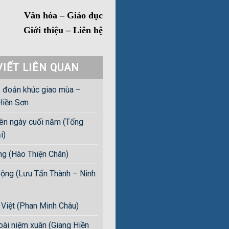
Văn hóa – Giáo dục
Giới thiệu – Liên hệ
VIẾT LIÊN QUAN
, đoản khúc giao mùa –
Hiền Sơn
iên ngày cuối năm (Tống
i)
ng (Hào Thiện Chân)
ộng (Lưu Tấn Thành – Ninh
Việt (Phan Minh Châu)
oài niệm xuân (Giang Hiền